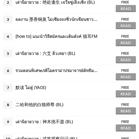
เล่านิยายวาย : 绝处逢生 เจวี๋ยชู่เฝิงเซิง (BL)
2
FREE
READ
ผลงาน 墨香铜臭 โม่เซียงถงซิ่วนักเขียนชาวจีนเจ้าของผลงานปรมาจารย์ลัทธิมาร
3
FREE
READ
[how to] แนะนำวิธีสมัครและเติมตังค์ 猫耳FM
4
FREE
READ
เล่านิยายวาย : 六爻 ลิ่วเหยา (BL)
5
FREE
READ
รวมตอนพิเศษเรดิโอดราม่าปรมาจารย์ลัทธิมารที่แปล
6
FREE
READ
默读 โม่ตู๋ (YAOI)
7
FREE
READ
二哈和他的白猫师尊 (BL)
8
FREE
READ
เล่านิยายวาย : 神木撓不盡 (BL)
9
FREE
READ
เล่านิยายวาย : 武将观察日记 (BL)
10
FREE