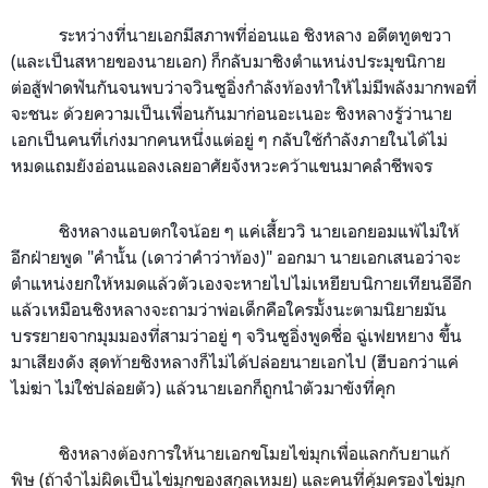
ระหว่างที่นายเอกมีสภาพที่อ่อนแอ ชิงหลาง อดีตทูตขวา
(และเป็นสหายของนายเอก) ก็กลับมาชิงตำแหน่งประมุขนิกาย
ต่อสู้ฟาดฟันกันจนพบว่าจวินซูอิ่งกำลังท้องทำให้ไ
ม่มีพลังมากพอที่
จะชนะ
ด้วยความเป็นเพื่อนกันมาก่อนอะเนอะ ชิงหลางรู้ว่านาย
เอกเป็นคนที่เก่งมากคนหนึ่งแต่อยู่ ๆ กลับใช้กำลังภายในได้ไม่
หมดแถมยังอ่อนแอลงเลยอาศัยจังหวะคว้าแขนมาคลำชีพจร
ชิงหลางแอบตกใจน้อย ๆ แค่เสี้ยววิ นายเอกยอมแพ้ไม่ให้
อีกฝ่ายพูด "คำนั้น (เดาว่าคำว่าท้อง)" ออกมา นายเอกเสนอว่าจะ
ตำแหน่งยกให้หมดแล้วตัวเองจะหายไปไม่เหยียบนิกายเทียนอีอีก
แล้วเหมือนชิงหลางจะถามว่าพ่อเด็กคือใครมั้งนะตามนิยายมัน
บรรยายจากมุมมองที่สามว่าอยู่ ๆ จวินซูอิ่งพูดชื่อ ฉู่เฟยหยาง ขึ้น
มาเสียงดัง สุดท้ายชิงหลางก็ไม่ได้ปล่อยนายเอกไป (ฮีบอกว่าแค่
ไม่ฆ่า ไม่ใช่ปล่อยตัว) แล้วนายเอกก็ถูกนำตัวมาขังที่คุก
ชิงหลางต้องการให้นายเอกขโมยไข่มุกเพื่อแลกกับยาแก้
พิษ
(ถ้าจำไม่ผิดเป็นไข่มุกของสกุลเหมย)
และคนที่คุ้มครองไข่มุก