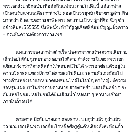
พระเอกส่งมาอีกฉบับเพื่อตัดสินแพ้ชนะภายในคืนนี้ แต่เกาฟ่าง
เป็นคนรับแทนละคือเกาฟ่างไม่ค่อยเป็นวรยุทธ์ เชี่ยวชาญด้านพิษ
มากกว่า ฮีเลยกะจะวางยาพิษพระเอกแทนเป็นหญ้าที่ชื่อ
鬼ๆ ซัก
อย่างลืมค่ะ555555
ซึ่งพิษนี้จะทำให้สูญเสียสติสัมปชัญญะชั่วคราว
+ กระตุ้นความต้องการทางเพศ
แผนการของเกาฟ่างสำเร็จ น้องสามารถสร้างความเสียหาย
เล็กน้อยให้กับฉู่เฟยหยาง อย่างไรก็ตามกำลังภายในของพระเอก
แข็งแกร่งกว่าที่คาดคิดทำให้หลบหนีไปได้ พระเอกซ่อนตัวอยู่ใน
ความมืดรอคนของนิกายไล่ตามลงไปตีนเขา ส่วนตัวเองอ้อมไป
ทางด้านหลังเขาแทน บาดแผลบนไหล่ไม่ใช่ปัญหาใหญ่แต่ความ
ร้อนรุ่มแผดเผาในร่างกายต่างหาก สายตาพร่าเบลอเดินคลำ ๆ จะ
ล้มแหล่ไม่ล้มแหล่ไปจนได้ยินเสียงน้ำไหลเบา ๆ หาทางเข้ามา
ภายในถ้ำจนได้
ตามคาด ป๊ะกับนายเอก ตอนอ่านแบบกุว่าแล้ว กุว่าแล้ว
วว
นายเอกเห็นพระเอกก็ตะโกนชื่อศัตรูคู่แค้นเสียงดังสะท้อนถ้ำ