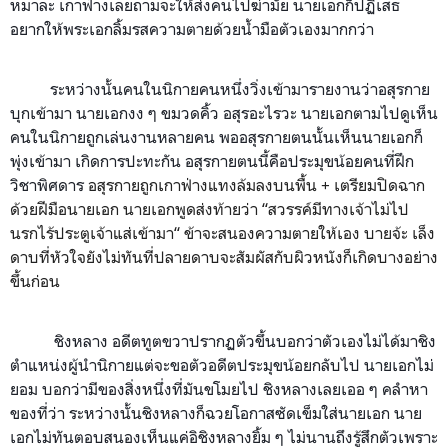
หมาละ
เกาฟ่างเลยถามจะให้ส่งคนไปฆ่ามั้ย นายเอกก็ปฏิเสธ
อยากให้พระเอกลิ้มรสความตายด้วยน้ำมือตัวเองมากกว่า
ระหว่างนั้นคนในนิกายคนหนึ่งวิ่งเข้ามารายงานว่าอสุรกาย
บุกเข้ามา นายเอกงง ๆ ขมวดคิ้ว อสุรอะไรวะ นายเอกตามไปดูเห็น
คนในนิกายถูกเล่นงานหลายคน พออสุรกายตนนั้นเห็นนายเอกก็
พุ่งเข้ามา เกิดการปะทะกัน อสุรกายตนนี้คือประมุขน้อยคนที่ฝึก
วิชาพิศดาร
อสุรกายถูกเกาฟ่างแทงล้มลงบนพื้น + เตรียมปิดฉาก
ด้วยฝีมือนายเอก นายเอกพูดส่งท้ายว่า “สวรรค์มีทางเจ้าไม่ไป
นรกไร้ประตูเจ้าแส่เข้ามา“ ข้าจะสนองความตายให้เอง บายจ้ะ เล็ง
ดาบที่หัวใจยังไม่ทันที่ปลายดาบจะสัมผัสกับผิวหนังก็เกิดบางอย่าง
ขึ้นก่อน
ชิงหลาง อดีตทูตขวาปรากฏตัวขึ้นบอกว่าตัวเองไม่ได้มาชิง
ตำแหน่งผู้นำนิกายแต่จะขอตัวอดีตประมุขน้อยกลับไป นายเอกไม่
ยอม บอกว่ามีของสิ่งหนึ่งที่มันขโมยไป ชิงหลางเลยเออ ๆ คลำหา
ของที่ว่า ระหว่างนั้นชิงหลางก็ฉวยโอกาสซัดเข็มใส่นายเอก นาย
เอกไม่ทันตอบสนองเห็นแค่อิชิงหลางยิ้ม ๆ ไม่นานถึงรู้สึกตัวเพราะ