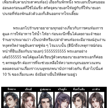
เพิ่มระดับตามประสาคนท้อง) เถียงกันพักหนึ่ง พระเอกเป็นคนยอม
อ่อนลงก่อนแต่ก็ใช้ไม้แข็ง สกัดจุดนายเอกให้อยู่กับที่ให้นายเอก
บ่นรอที่ห้องพักแล้วตัวเองก็เดินออกจากโรงเตี๊ยม
พระเอกไปร้านขายยาถามทุกอย่างเกี่ยวกับการคนท้องการ
ดูแล การให้อาหาร ให้น้ำ ให้ยา ก่อนจะนึกขึ้นได้เลยถามเจ้าของ
ร้านยาประมาณว่า เป็นปกติหรือเปล่าถ้าคนท้องจะมีอารมณ์งุ่นง่าน
หงุดหงิดง่ายดูอันตรายขู่ฟ่อ ๆ ไรแบบนั้น (ฮีนึกถึงเหตุการณ์ก่อน
หน้าที่ยืนเถียงกันนายเอก)
5555555555 พระเอกอย่าง
เด๋อ555555 พอได้
ดูแลได้เรียนรู้ตัวตนของนายเอกพระเอกก็ค่อย
ๆ
ตกหลุมรัก ต้องการที่จะช่วยเหลือให้ความทะนุถนอมหวงแหน
ตลอดจนผ่านเรื่องราวบนยุทธภพนานัปการด้วยกัน ที่เล่าไปนี่แค่
10 % ของเรื่องนะคะ ยังมีอย่างอื่นให้ติดตามอยู่ว