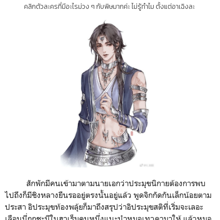
คลิกตัวละครที่มีอะไรม่วง ๆ กับพิษมากค่ะ ไม่รู้ทำไม ตั้งแต่อาเฉิงละ
สักพักมีคนเข้ามาตามนายเอกว่าประมุขนิกายต้องการพบ
ไปถึงก็มีชิงหลางยืนรออยู่ตรงนั้นอยู่แล้ว พูดจิกกัดกันเล็กน้อยตาม
ประสา อิประมุขท้องพลุ้ยก็มาถึงสรุปว่าอิประมุขสติที่เริ่มจะเลอะ
เลือนนี่ถูกชะนีในฮาเร็มคนหนึ่งแนะนำหมอเทวดามาให้ แล้วหมอ