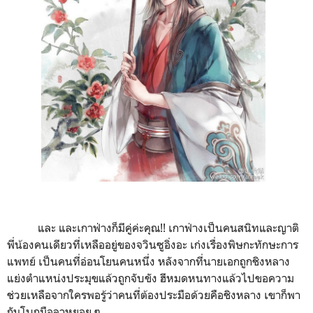
และ และเกาฟ่างก็มีคู่ค่ะคุณ!! เกาฟ่างเป็นคนสนิทและญาติ
พี่น้องคนเดียวที่เหลืออยู่ของจวินซูอิ่งอะ เก่งเรื่องพิษกะทักษะการ
แพทย์ เป็นคนที่อ่อนโยนคนหนึ่ง หลังจากที่นายเอกถูกชิงหลาง
แย่งตำแหน่งประมุขแล้วถูกจับขัง ฮีหมดหนทางแล้วไปขอความ
ช่วยเหลือจากใครพอรู้ว่าคนที่ต้องประมือด้วยคือชิงหลาง เขาก็พา
กันโบกมือลาหยอย ๆ