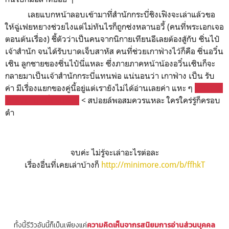
เลยแบกหน้าลอบเข้ามาที่สำนักกระบี่ชิงเฟิงจะเล่าแล้วขอ
ให้ฉู่เฟยหยางช่วยไงแต่ไม่ทันไรก็ถูกซ่งหลานอวี้ (คนที่พระเอกเจอ
ตอนต้นเรื่อง) ชี้ตัวว่าเป็นคนจากนิกายเทียนอีเลยต้องสู้กับ ซิ่นไป๋
เจ้าสำนัก จนได้รับบาดเจ็บสาหัส คนที่ช่วยเกาฟ่างไว้ก็คือ ซิ่นอวิ๋น
เซิน ลูกชายของซิ่นไป๋นี่แหละ ซึ่งภายภาคหน้าน้องอวิ๋นเซินก็จะ
กลายมาเป็นเจ้าสำนักกระบี่แทนพ่อ แน่นอนว่า เกาฟ่าง เป็น รับ
ค่า มีเรื่องแยกของคู่นี้อยู่แต่เรายังไม่ได้อ่านเลยค่า แหะ ๆ
เห็นว่ามี
ลูกด้วยกันหนึ่งคนด้วย
< สปอยล์พอสมควรแหละ ใครใคร่รู้ก็ครอบ
ดำ
จบค่ะ ไม่รู้จะเล่าอะไรต่อละ
เรื่องอื่นที่เคยเล่าบ้างก็
http://minimore.com/b/ffhkT
ทั้งนี้รีวิวอันนี้ก็เป็นเพียงแค่
ความคิดเห็นจากรสนิยมการอ่านส่วนบุคคล