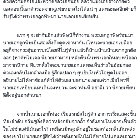
ด้วยความตกใจและหวาดกลัวเล็กน้อย คิดว่าแม่งเอ๊ยร่างกายตัว
เองตอนนี้เอาตัวรอดจากฉู่เฟยหยางไม่ได้แน่ ๆ แต่พอมองอีกฝ่ายก็
รับรู้ได้ว่าพระเอกถูกพิษมา นายเอกเลยเย้ยหยัน
แรก ๆ จะฆ่ากันอีกแล้วพิษนี่ก็ทำงาน พระเอกถูกพิษร้อนมา
นายเอกถูกพิษเย็นสองสิ่งดึงดูดเข้าหากัน (ไหนจะนายเอกเปลือย
อยู่ก็ช่างกระตุ้นอารมณ์โดยที่ไม่รู้ตัว) แล้วก็ป้ามป้ามป้ามฉากถูกตัด
ออก (หาคัทไม่เจอ นิยายเก่ามาก) หลังคืนนั้นพระเอกก็หลบหนีออก
มาจากนิกาย ทีแรกตั้งใจจะฆ่านายเอกแต่พอเห็นร่างในอ้อมกอด
ตัวเองกลับไม่กล้าลงมือ รู้สึกแปลก ๆ ยุบยิบในหัวใจพูดไม่ออก
อธิบายไม่ได้หาข้อแก้ตัวให้ตัวเอง บอกนายเอกแค่ว่าเมื่อไหร่ที่
นายเอกเหยียบแผ่นดินจงหยวน จะฆ่าทันที อย่าลืมว่า นิกายเทียน
อีตั้งอยู่นอกด่านนา
จากนั้นนายเอกก็ท้อง เริ่มแรกยังไม่รู้ตัว อาการเริ่มแสดงขึ้น
ทีละลำดับ จวินซูอิ่งคิดว่าหลังกลับจากถ้ำ กำลังภายในเขาจะฟื้นตัว
ในไม่ช้าแต่นี่มันอะไร
?
เหมือนมีหลุมลึกอยู่ในช่องท้องกลืนกินพลัง
ของเขาไป นายเอกรู้สึกได้ว่าพลังภายในไม่ได้หายไปแต่แค่เอามา