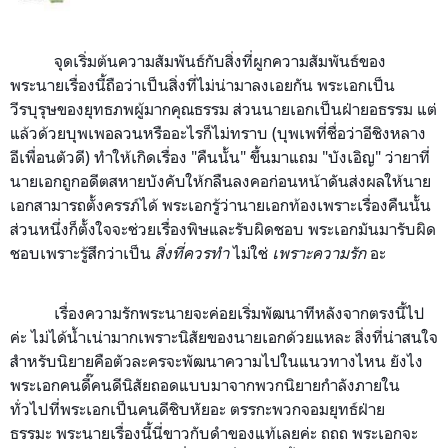
จุดเริ่มต้นความสัมพันธ์กับสิ่งที่ผูกความสัมพันธ์ของ
พระนายเรื่องนี้ถือว่าเป็นสิ่งที่ไม่น่ามาลงเอยกัน พระเอกเป็น
วีรบุรุษของยุทธภพผู้มากคุณธรรม ส่วนนายเอกเป็นฝ่ายอธรรม แต่
แล้วด้วยบุพเพอลวนหรืออะไรก็ไม่ทราบ (บุพเพที่ชื่อว่าอีชิงหลาง
อีเพื่อนตัวดี) ทำให้เกิดเรื่อง "คืนนั้น" ขึ้นมาแถม "บังเอิญ" ว่ายาที่
นายเอกถูกอดีตสหายบังคับให้กลืนลงคอก่อนหน้าดันส่งผลให้นาย
เอกสามารถตั้งครรภ์ได้ พระเอกรู้ว่านายเอกท้องเพราะเรื่องคืนนั้น
ส่วนหนึ่งก็ตั้งใจจะช่วยเรื่องพิษและรับผิดชอบ พระเอกมันมารับผิด
ชอบเพราะรู้สึกว่าเป็น
สิ่งที่ควรทำ
ไม่ใช่
เพราะความรัก
อะ
เรื่องความรักพระนายจะค่อยเริ่มพัฒนาทีหลังจากตรงนี้ไป
ค่ะ ไม่ได้น้ำเน่ามากเพราะนิสัยของนายเอกด้วยแหละ สิ่งที่น่าสนใจ
สำหรับนิยายคือตัวละครจะพัฒนาความไปในแนวทางไหน ยังไง
พระเอกคนดี๊คนดีนิสัยถอดแบบมาจากพวกนิยายกำลังภายใน
ทั่วไปที่พระเอกเป็นคนดีชิบหัยอะ
ตรรกะพวกจอมยุทธ์ฝ่าย
ธรรมะ
พระนายเรื่องนี้นี่ขาวกับดำของแท้เลยค่ะ ถถถ
พระเอกจะ