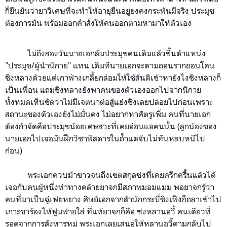
ก็ยืนยันว่ายาวิเศษที่จะทำให้อายุยืนอยู่ยงคงกระพันมีจริง ประมุข
ต้องการมัน พร้อมออกคำสั่งให้คนออกตามหามาให้ตัวเอง
ไม่ถึงสองวันนายเอกล้มประมุขคนเดิมแล้วขึ้นตำแหน่ง
"ประมุข/ผู้นำนิกาย" แทน เดิมทีนายเอกจะตามถอนรากถอนโคน
ชิงหลางด้วยแต่เกาฟ่างเกลี้ยกล่อมให้ใช้สันติเข้าหายังไงชิงหลางก็
เป็นเพื่อน
แถมชิงหลางยังพาคนของตัวเองออกไปจากนิกาย
ทั้งหมดเห็นชัดว่าไม่มีเจตนาต่อสู้แย่งชิงเลยปล่อยไปก่อนเพราะ
สถานะของตัวเองยังไม่มั่นคง ไม่อยากหาศัตรูเพิ่ม คนที่นายเอก
ต้องกำจัดคือประมุขน้อยเศษสวะที่เคยอ่อนแอคนนั้น (ลูกน้องของ
นายเอกไปเจอมันฝึกวิชาพิสดารในถ้ำแต่จับไม่ทันหลบหนีไป
ก่อน)
พระเอก
ควบม้าขาวจนถึงเขตสกุลซ่งที่เคยครึกครื้นแล้วได้
เจอกับคนผู้หนึ่งท่าทางคล้ายยาจกมีสภาพมอมแมม พอยาจกรู้ว่า
คนที่มาเป็นฉู่เฟยหยาง ศิษย์เอกจากสำนักกระบี่ชิงเฟิงก็ถลาเข้าไป
เกาะขาร้องไห้ฟูมฟายใส่
ที่แท้
ยาจกก็คือ ซ่งหลานอวี้ คนเดียวที่
รอดจากการสังหารหมู่
พระเอกเลยเสนอให้หลานอวี้ตามกลับไป