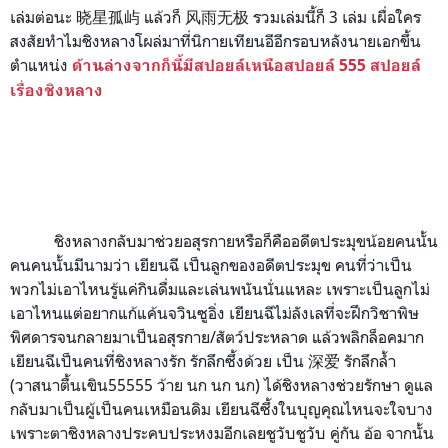
เล่มต่อนะ
晓星孤屿 แล้วก็ 风雨无极
รวมเล่มนี้ก็ 3 เล่ม
เผื่อใคร
สงสัยทำไมชิงหลางโผล่มาที่นิกายเทียนอีอีกรอบหลังนายเอกขึ้น
ตำแหน่ง
ด้านล่างจากก็นี้มีสปอยล์เหนือสปอยล์ 555 สปอยล์
เรื่องชิงหลาง
ชิงหลางกลับมาช่วยอสุรกายหรือก็คืออดีตประมุขน้อยคนนั้น
คนคนนั้นมีนามว่า เยียนฉี เป็นลูกของอดีตประมุข คนที่ว่า
เป็น
พวกไม่เอาไหนรู้แค่กินดื่มและเล่นพนันนั่นแหละ เพราะเป็นลูกไม่
เอาไหนแต่อยากแก้แค้นจวินซูอิ่ง เยียนฉีไม่ลังเลที่จะฝึกวิชาพิษ
พิศดารจนกลายมาเป็นอสุรกาย/สัตว์ประหลาด แล้วพลิกล็อคมาก
เยียนฉีเป็นคนที่ชิงหลางรัก รักลึกซึ้งด้วย เป็น
深爱 รักลึกล้ำ
(วาสนาตื้นเขิน55555 ว้าย นก นก นก) ได้ชิงหลางช่วยรักษา ดูแล
กลับมาเป็นผู้เป็นคนเหมือนดิม เยียนฉีซึ้งในบุญคุณไหนจะใจบาง
เพราะตาชิงหลางประคบประหงมอีกเลยชูวับชูวับ คู่กัน อ้อ จากนั้น