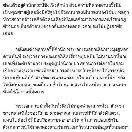
ซ่อนตัวอยู่สำนักกระบี่ชิงเฟิงสักพัก ด้วยความที่ตาหลานอวี้เนี่ย
เป็นคุณชายผู้เคยมั่งมีศรีสุขใช้ชีวิตบนกองเงินกองทองใช่ปะ พอถูก
นิกายกวาดล้างเหลือตัวคนเดียวก็ไม่แคล้วมาระหกระเหเร่ร่อนอยู่
ข้างนอก ตื่นกลัวจนแข้งขาสั่นแทบตลอดเวลาย่อมไม่ปฏิเสธข้อ
เสนอ
หลังส่งซ่งหลานอวี้ที่สำนัก พระเอกเร่งออกเดินทางมุ่งสู่นอก
ด่านทันที ระหว่างทางพระเอกก็คิดเรื่องหยุมหยิม ไม่นานมานี้นาย
เอกเพิ่งจะชิงอำนาจประมุขผู้นำนิกายมา สถานการณ์ภายในย่อม
เกิดความวุ่นวาย ขอเพียงสามารถสังหารจวินซูอิ่งหาได้เกรงกลัว
นิยายเทียนอีที่กำลังเกิดการแก่งแย่งภายใน แม้ว่าเวลานี้นิกายยัง
ไม่ถึงกับล่มสลายแต่ก็บอบช้ำไปหลายส่วนไม่เหนือบ่ากว่าแรงนัก
ที่จะใช้โอกาสนี้จัดการ
พระเอกควบม้าทั้งวันทั้งคืนไม่หยุดพักจนกระทั่งมาถึงเขา
ชางหลางที่ตั้งของนิกาย ตามคาดสถานการณ์ที่นี่กำลังผันผวน
แทบไม่ต้องใช้ฝีมือหรือความพยายามใด ๆ ในการแอบเข้าไป
สังเกตการณ์ ใช้เวลาสองสามวันพระเอกก็รวบรวมข้อมูลทั้งหมดมา