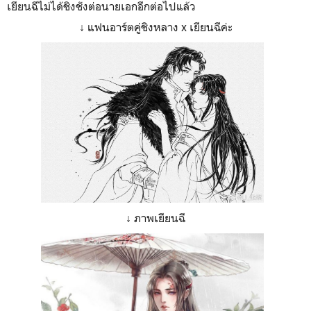
เยียนฉีไม่ได้ชิงชังต่อนายเอกอีกต่อไปแล้ว
↓ แฟนอาร์ตคู่ชิงหลาง x เยียนฉีค่ะ
↓ ภาพเยียนฉี