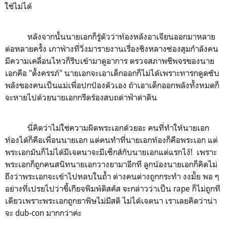
ใช้ไม่ได้
หลังจากนั้นนายเอกก็รู้ตัวว่าท้องหลังอาเจียนออกมาหลาย
ต่อหลายครั้ง เกาฟ่างที่วิ่งมารายงานเรื่องชิงหลางซ่องสุมกำลังคน
มีความเคลื่อนไหวก็รีบเข้ามาดูอาการ ตรวจสภาพชีพจรของนาย
เอกคือ "ตั้งครรภ์" นายเอกจะเอาเด็กออกก็ไม่ได้เพราะทารกดูดซับ
พลังของคนเป็นแม่เพื่อปกป้องตัวเอง ถ้าเอาเด็กออกพลังทั้งหมดก็
จะหายไปด้วยนายเอกกรีดร้องสบถด่าฟ้าด่าดิน
นี่คิดว่า
ไม่ใช่ความผิดพระเอกด้วยอะ คนที่ทำให้นายเอก
ท้องได้ก็คือเพื่อนนายเอก แต่คนทำที่นายเอกท้องก็คือพระเอก แต่
พระเอกมันก็ไม่ได้มีเจตนาจะมีเซ็กส์กับนายเอกแต่แรกไง๊! เพราะ
พระเอกก็ถูกคนสนิทนายเอกวางยามาอีกที ลูกน้องนายเอกก็คิดไม่
ถึงว่าพระเอกจะเข้าไปหลบในถ้ำ
ต่างคนต่างถูกกระทำ งงมั้ย พอ ๆ
อย่างที่เปรยไปว่าขี้เกียจพิมพ์ดิสคัส จะกล่าวว่าเป็น rape ก็ไม่ถูกที
เดียวเพราะพระเอกถูกยาพิษไม่มีสติ ไม่ได้เจตนา เราเลยคิดว่าน่า
จะ dub-con มากกว่าค่ะ