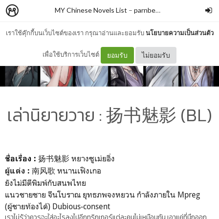
MY Chinese Novels List
–
parnbewtch
เราใช้คุ๊กกี้บนเว็บไซต์ของเรา กรุณาอ่านและยอมรับ
นโยบายความเป็นส่วนตัว
เพื่อใช้บริการเว็บไซต์
ยอมรับ
ไม่ยอมรับ
เล่านิยายวาย : 扬书魅影 (BL)
扬书魅影 หยางซูเม่ยอิ่ง
ชื่อเรื่อง :
南
风歌 หนานเฟิงเกอ
ผู้แต่ง :
ยังไม่มีตีพิมพ์กับสนพไทย
แนวชายชาย จีนโบราณ ยุทธภพจงหยวน กำลังภายใน Mpreg
(ผู้ชายท้องได้) Dubious-consent
เราไม่รู้ว่าควรจะใส่อะไรลงไปอีกทริกเกอร์แต่ละคนไม่เหมือนกัน เอาแค่ที่นึกออก