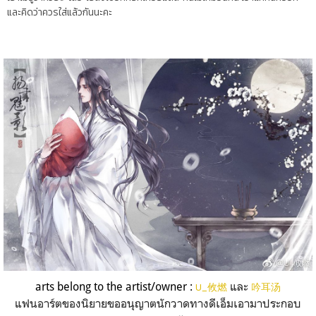
และคิดว่าควรใส่แล้วกันนะคะ
arts belong to the artist/owner :
และ
U_攸燃
吟耳汤
แฟนอาร์ตของนิยายขออนุญาตนักวาดทางดีเอ็มเอามาประกอบ