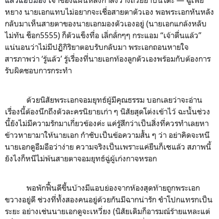
หยาง นายเอกแทบไม่อยากจะเชื่อสายตาตัวเอง พอพระเอกหันหลัง
กลับมาเห็นสายตาของนายเอกมองตัวเองอยู่ (นายเอกแกล้งหลับ
ไม่ทัน ช็อก
5555)
ก็ตัวแข็งทื่อ เลิ่กลั่กๆๆ กระแอม “เจ้าตื่นแล้ว”
แน่นอนว่าไม่มีปฏิกิริยาตอบรับกลับมา พระเอกถอนหายใจ
สารภาพว่า ‘รู้แล้ว’ รู้เรื่องที่นายเอกท้องลูกตัวเองพร้อมกับต้องการ
รับผิดชอบการกระทำ
ด้วยนิสัยพระเอกจอมยุทธ์ผู้มีคุณธรรม บอกเลยว่าจะอ่าน
เรื่องนี้ต้องนึกถึงตัวละครนิยายเก่า ๆ นิสัยสุดโต่งเข้าไว้ ฉะนั้นช่วง
นี้ยังไม่มีความรักมาเกี่ยวข้องค่ะ แค่รู้สึกว่าเป็นสิ่งที่ควรทำเลยหา
ข้าวหายามาให้นายเอก กำชับเป็นข้อความสั้น ๆ ว่า อย่าคิดจะหนี
นายเอกดูอืมอือว่าง่าย ความจริงเป็นเพราะแค่ยืนก็เซแล้ว สภาพนี้
ยังไงก็หนีไม่พ้นสายตาจอมยุทธ์ฉู่ผู้เก่งกาจหรอก
พอพักฟื้นดีขึ้นบ้างมีแอบย่องจากห้องสุดท้ายถูกพระเอก
ขวางอยู่ดี ช่วงที่ทั้งสองคนอยู่ด้วยกันมีฉากน่ารัก ขำโปกแทรกเป็น
ระยะ อย่างเช่นนายเอกดูจะเหวี่ยง (นิสัยเดิมก็อารมณ์ร้ายแหละแต่