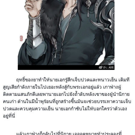
ฤทธิ์ของยาทำให้นายเอกรู้สึกเจ็บปวดและหนาวเย็น
เดิมที
สูญเสียกำลังภายในไปเยอะหลังสู้กับพระเอกอยู่แล้ว
เกาฟ่างผู้
ติดตามแสนภักดีเลยพานายเอกไปยังถ้ำลับหลังเขาของผู้นำนิกาย
คนเก่า ด้านในมีน้ำพุร้อนที่ถูกสร้างขึ้นมันจะช่วยบรรเทาความเจ็บ
ปวดและควบคุมความเย็น นายเอกกำชับไม่ให้บอกใครว่าตัวเอง
อยู่ที่นี่
แล้วเกาฟ่างก็กลับไปที่นิกาย เจอจดหมายท้าประลองที่