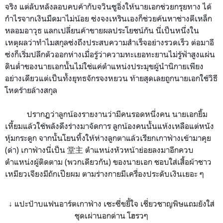
จริง แต่ลับหลังลอบคบค้ากับจวินซูอิ่งให้นายเอกช่วยกรุยทาง ได้
กำไรจากเงินมืดมาไม่น้อย ซ่งจงเหรินเองก็ช่วยค้นหาช่างตีเหล็ก
หลอมอาวุธ แลกเปลี่ยนค้าขายผลประโยชน์กัน นี่เป็นหนึ่งใน
เหตุผลว่าทำไมสกุลซ่งถึงประสบความสำเร็จอย่างรวดเร็ว ต่อมาอี
ซ่งก็เริ่มปลีกตัวออกห่างเมื่อรู้ว่าความทะเยอทะยานไม่รู้ฟ้าสูงแผ่น
ดินต่ำของนายเอกนั้นไม่ใช่แค่ตำแหน่งประมุขผู้นำนิกายเพียง
อย่างเดียวแต่เป็นทั้งยุทธจักรจงหยวน ท้ายสุดเลยถูกนายเอกใช้วิธี
โหดร้ายล้างสกุล
ปรากฏว่าลูกน้องรายงานว่ามีคนรอดหนึ่งคน นายเอกยิ้ม
เหี้ยมแล้ว
ใช้พลังดึงร่างมาจัดการ ลูกน้องคนนั้นแห้งเหลือแต่
หนัง
หุ้มกระดูก จากนั้นโยนทิ้งให้ห่างลูกตาแล้ว
เรียกเกาฟ่างเข้ามาคุย
(ด่า)
เกาฟ่างนี่เป็น
堂主
ตำแหน่งหัวหน้าย่อยลงมาอีกควบ
ตำแหน่งผู้ติดตาม (พวกเดียวกัน) ของนายเอก ชอบใส่เสื้อผ้า
ชาว
เหมียวเจียงมีถักเปียผม ตามร่างกายมีเครื่องประดับเงินเยอะ ๆ
↓ แปะป้าบแฟนอาร์ตเกาฟ่าง เซะซี่ขยี้ใจ เชี่ยวชาญพิษแถมยังใส่
ชุดเผ่านอกด่าน โฮรวๆ