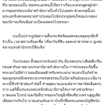
ที่น่ายกยอปอปั้น พ่อพระเอกคนนี้เรียกว่าเกือบจะครบสูตรผู้กล้า
มากคุณธรรมบนนิยายกำลังภายในทั่วไปเลยค่ะ ด้วยเหตุนี้เอง
พระเอกจึงส่งจดหมายท้าประลองไปยังประมุขคนใหม่แกะกล่อง
ของนิกายเทียนอีอย่างเปิดเผยตรงไปตรงมา
บนนั้นปรากฏข้อความสั้นกระทัดรัดแต่ครอบคลุมทุกสิ่งที่
จำเป็น เวลาสถานที่และชื่อ ‘เที่ยงวันที่สิบ ยอดเขาชางหลาง ฉู่เฟย
หยางแห่งสำนักกระบี่ชิงเฟิง’
วันประลอง ทั้งสองประจันหน้ากัน มี
บทสนทนาเสียดสีเกริ่น
ก่อนฆ่ากันตายตามประสานิยายกำลังภายใน การประลองเริ่มขึ้น
พระเอกไม่มีคำว่าออมมือเลย
สำหรับพระเอกนายเอกเป็นภัยร้าย
ของยุทธภพนึกตรรกะพวกพรรคธรรมะในนิยายกิมย้งอะแบบอีมาร
พวกนี้ชั่วช้าข้าต้องกำจัดงี้
ท้ายสุดนายเอกแพ้อาการสาหัสเลือดกบ
ปาก
แต่ก็ดิ้นรนจนหลบหนีกลับมานิกายให้เกาฟ่างช่วยรักษา
บาดแผล ใบหน้าและริมฝีปากของจวินซูอิ่งซีดเซียวเพราะสูญเสีย
เลือดมากเกินไป นายเอกแค้นมาก บันทึกชื่อพระเอกลงบัญชีหนัง