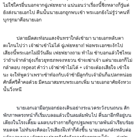
ไม่ใช่ใครอื่นนอกจากฉู่เฟยหยาง แน่นอนว่าเรื่องนี้ชิงหลางก็รู้แต่
ยังส่งนายเอกไป คืนนั้นนายเอกถูกพบเข้า พระเอกยังไม่รู้ว่าคนที่
บุกรุกมาคือนายเอก
ปลายมีดสะท้อนแสงจันทราใกล้เข้ามา นายเอกหลับตา
ตะโกนไปว่า เจ้าฆ่าเข้าไม่ได้ ฉู่เฟยหยาง! พ่อพระเอกชะงักไป
เสียงนี้พระเอกไม่มีวันลืม เฟยฟยางถาม ทำไม ข้าบอกแล้วใช่ไหม
ว่าถ้าเจ้ากล้ายุ่งเกี่ยวยุทธภพจงหยวน ข้าจะฆ่าเจ้า แต่นายเอกก็ไม่
กล้าตอบ
repeat
คำว่า เจ้าฆ่าข้าไม่ได้ + เจ้าจะต้องเสียใจ เข้าใจ
นะ จะให้พูดว่าเพราะข้าท้องกับเจ้าข้ามีลูกกับเจ้ามันก็แปลกหน่อย
ศักดิ์ศรีค้ำคอด้วย มีคนมาสมทบพระเอกเพิ่ม นายเอก
อาศัยจังหวะ
นั้นวิ่งหนี
นายเอกเอามือกุมอกย่องเดินอย่างระแวดระวังบนถนน สัก
พักภาพตรงหน้าก็เริ่มเบลอแล้วเป็นลมล้มพับไป ตื่นมาอีกทีอยู่บน
เตียงในโรงเตี๊ยม แผลบนร่างกายก็ถูกปฐมพยาบาลพันผ้าเรียบร้อย
หมดจด ไม่ทันจะคิดอะไรเสียงฝีเท้าก็ดังขึ้น นายเอกแกล้งหลับต่อ
แล้วแอบมอง
เจ้าของแผ่นหลังกำลังวางถ้วยยาบนโต๊ะ — ฉู่เฟย