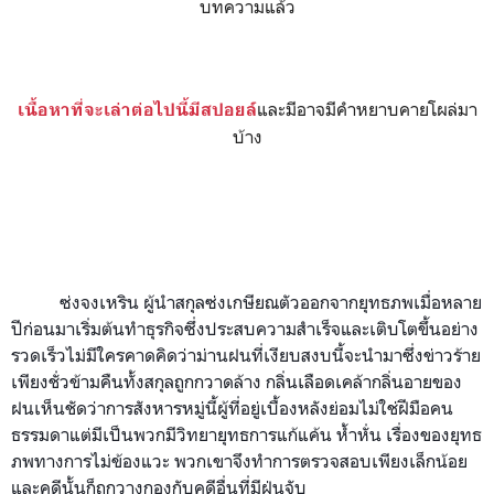
บทความแล้ว
และมีอาจมีคำหยาบคายโผล่มา
เนื้อหาที่จะเล่าต่อไปนี้มีสปอยล์
บ้าง
ซ่งจงเหริน ผู้นำสกุลซ่งเกษียณตัวออกจากยุทธภพเมื่อหลาย
ปีก่อนมาเริ่มต้นทำธุรกิจซึ่งประสบความสำเร็จและเติบโตขึ้นอย่าง
รวดเร็วไม่มีใครคาดคิดว่าม่านฝนที่เงียบสงบนี้จะนำมาซึ่งข่าวร้าย
เพียงชั่วข้ามคืนทั้งสกุลถูกกวาดล้าง กลิ่นเลือดเคล้ากลิ่นอายของ
ฝนเห็นชัดว่าการสังหารหมู่นี้ผู้ที่อยู่เบื้องหลังย่อมไม่ใช่ฝีมือคน
ธรรมดาแต่มีเป็นพวกมีวิทยายุทธการแก้แค้น ห้ำหั่น เรื่องของยุทธ
ภพทางการไม่ข้องแวะ พวกเขาจึงทำการตรวจสอบเพียงเล็กน้อย
และคดีนั้นก็ถูกวางกองกับคดีอื่นที่มีฝุ่นจับ