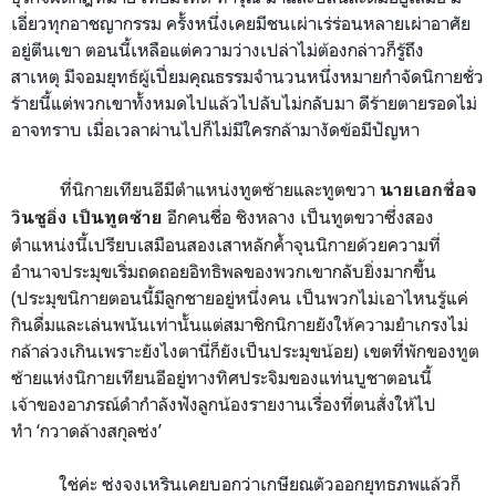
เอี่ยวทุกอาชญากรรม ครั้งหนึ่งเคยมีชนเผ่าเร่ร่อนหลายเผ่าอาศัย
อยู่ตีนเขา
ตอนนี้เหลือแต่ความว่างเปล่าไม่ต้องกล่าวก็รู้ถึง
สาเหตุ
มีจอมยุทธ์ผู้เปี่ยมคุณธรรมจำนวนหนึ่งหมายกำจัดนิกายชั่ว
ร้ายนี้แต่พวกเขาทั้งหมดไปแล้วไปลับไม่กลับมา ดีร้ายตายรอดไม่
อาจทราบ เมื่อเวลาผ่านไปก็ไม่มีใครกล้ามางัดข้อมีปัญหา
ที่นิกายเทียนอีมีตำแหน่งทูตซ้ายและทูตขวา
นายเอกชื่อจ
อีกคนชื่อ ชิงหลาง เป็นทูตขวาซึ่งสอง
วินซูอิ่ง เป็นทูตซ้าย
ตำแหน่งนี้เปรียบเสมือนสองเสาหลักค้ำจุนนิกายด้วยความที่
อำนาจประมุขเริ่มถดถอยอิทธิพลของพวกเขากลับยิ่งมากขึ้น
(ประมุขนิกายตอนนี้มีลูกชายอยู่หนึ่งคน เป็นพวกไม่เอาไหนรู้แค่
กินดื่มและเล่นพนันเท่านั้นแต่สมาชิกนิกายยังให้ความยำเกรงไม่
กล้าล่วงเกินเพราะยังไงตานี่ก็ยังเป็นประมุขน้อย) เขตที่พักของทูต
ซ้ายแห่งนิกายเทียนอีอยู่ทางทิศประจิมของแท่นบูชาตอนนี้
เจ้าของอาภรณ์ดำกำลังฟังลูกน้องรายงานเรื่องที่ตนสั่งให้ไป
ทำ
‘กวาดล้างสกุลซ่ง’
ใช่ค่ะ
ซ่งจงเหรินเคยบอกว่าเกษียณตัวออกยุทธภพแล้วก็