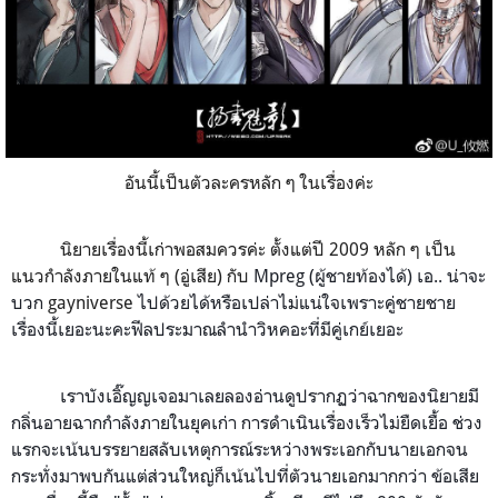
อันนี้เป็นตัวละครหลัก ๆ ในเรื่องค่ะ
นิยายเรื่องนี้เก่าพอสมควรค่ะ ตั้งแต่ปี 2009 หลัก ๆ เป็น
แนวกำลังภายในแท้ ๆ (อู่เสีย) กับ
Mpreg
(ผู้ชายท้องได้) เอ.. น่าจะ
บวก
gayniverse
ไปด้วยได้หรือเปล่าไม่แน่ใจเพราะคู่ชายชาย
เรื่องนี้เยอะนะคะฟีลประมาณลำนำวิหคอะที่มีคู่เกย์เยอะ
เราบังเอิ๊ญญเจอมาเลยลองอ่านดูปรากฏว่าฉากของนิยายมี
กลิ่นอายฉากกำลังภายในยุคเก่า การดำเนินเรื่องเร็วไม่ยืดเยื้อ ช่วง
แรกจะเน้นบรรยายสลับเหตุการณ์ระหว่างพระเอกกับนายเอกจน
กระทั่งมาพบกันแต่ส่วนใหญ่ก็เน้นไปที่ตัวนายเอกมากกว่า ข้อเสีย