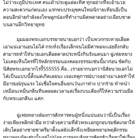
ไม่ว่าจะภูมิประเทศ คนเฝ้าประตูแต่ละทิศ ทุกอย่างที่จะอำนวย
ความสะดวกแก่ตนเอง แรกพบประมุขคนใหม่นิกายเทียนอีเป็น
ตอนอีกฝ่ายกำลังลงโทษลูกน้องที่ทำงานผิดพลาดอย่างเฉียบขาด
บนลานฝึกวิทยายุทธ
มุมมองพระเอกบรรยายนายเอกว่า เป็นพวกกระหายเลือด
เอาแน่เอานอนไม่ได้ กระทั่งเรื่องเล็กจนไม่มีค่าพอจะเอ่ยถึงกลับ
สามารถทำให้นายเอกเดือดดาลประหนึ่งกินรังแตนมา ฉู่เฟยหยาง
ไม่เคยเห็นใครที่ไร้หลักธรรมนองคลองธรรมเช่นนี้มาก่อน ขัดกับ
นิสัยพระเอกมากไรงี้555555
คือ.. เราอยากบอกว่านิสัยนายเอกไม่
ได้เป็นแบบนี้ตั้งแต่เกิดเลยนะ เจอเหตุการณ์บางอย่างมาเลยทำให้
มีอารมณ์รุนแรง ไม่เชื่อใจคนอื่นยกเว้นเกาฟ่าง ปากร้าย ทำหน้า
เหมือนเหม็นกลิ่นทีนตลอดเวลาแต่เรื่องบนเตียงก็ให้ความร่วมมือ
กับพระเอกดีนะ แค่ก
ฉู่เฟยหยางต้องการสังหารคนผู้หนึ่งแน่นอนว่านี่เป็นเรื่อง
ง่ายเพียงพลิกฝ่ามือ ทว่าด้วยความที่ตัวพระเอกถูกอบรมขัดเกลาให้
เติบโตอย่างชายชาตรีมาตั้งแต่ยังเด็กจึงเหยียดหยามพฤติกรรม
หมาลอบกัดเช่นนั้นอยู่ไม่น้อย การลอบสังหารศัตรูสำเร็จหาใช่เรื่อง