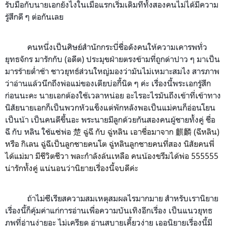
รับมือกับนายเอกยังไงในเมื่อแรกเริ่มเดิมทีทั้งสองคนไม่ได้มีความ
รู้สึกดี ๆ ต่อกันเลย
คนหนึ่งเป็นศิษย์สำนักกระบี่ชื่อดังคนให้ความเคารพทั่ว
ยุทธจักร มารักกับ (อดีต) ประมุขฝ่ายตรงข้ามที่ถูกด่าปาว ๆ มาเป็น
มารร้ายต่ำช้า
ชาวยุทธ์ส่วนใหญ่มองว่ามันไม่เหมาะสมไง สารภาพ
ว่าอ่านแล้วนึกถึงพ่อแม่ของเตียบ่อกี้นิด ๆ ค่ะ
เรื่องนี้
พระเอกรู้สึก
ก่อนนะคะ นายเอกต้องใช้เวลาหน่อย อะไรอะไรมันถึงเข้าที่เข้าทาง
นิสัยนายเอกก็เป็นพวกหัวแข็ง
แต่พักหลังพอเป็นแม่คนก็อ่อนโยน
เป็นน้า เป็นคนดีขึ้นอะ พระนายมีลูกด้วยกันสองคนผู้ชายทั้งคู่ ชื่อ
ฉี กับ หลิน ใช้แซ่พ่อ
楚 ฉู่ฉี กับ ฉู่หลิน เอาชื่อมาจาก 麒麟 (ฉีหลิน)
หรือ กิเลน ฉู่ฉีเป็นลูกชายคนโต ฉู่หลินลูกชายคนที่สอง นิสัยคนพี่
ได้แม่มา มีชีวิตชีวา พละกำลังล้นเหลือ คนน้องขรึมได้พ่อ 555555
น่ารักทั้งคู่ แน่นอนว่านิยายเรื่องนี้จบดีค่ะ
ถ้าไม่ซีเรียสความสมเหตุสมผลไรมากมาย สำหรับเรานิยาย
เรื่องนี้ก็คุ้มค่าแก่การอ่านเพื่อความบันเทิงอีกเรื่อง เป็นแนวยุทธ
ภพที่อ่านง่ายอะ ไม่เครียด อ่านสบายเคี้ยวง่าย
เออนิยายเรื่องนี้มี