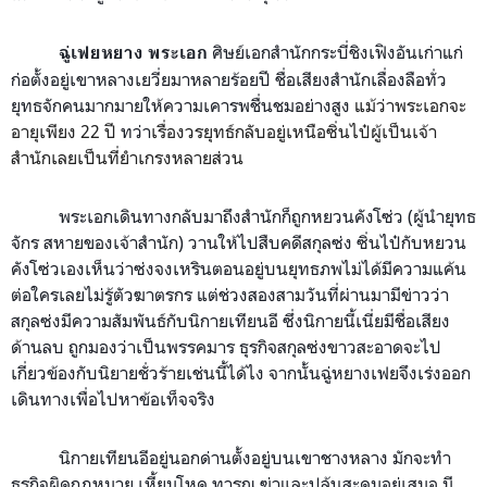
ศิษย์เอกสำนักกระบี่ชิงเฟิงอันเก่าแก่
ฉู่เฟยหยาง พระเอก
ก่อตั้งอยู่
เขาหลางเยวี่ย
มาหลายร้อยปี
ชื่อเสียงสำนักเลื่องลือทั่ว
ยุทธจักคนมากมายให้ความเคารพชื่นชมอย่างสูง
แม้ว่าพระเอกจะ
อายุเพียง
22
ปี
ทว่า
เรื่องวรยุทธ์กลับอยู่เหนือซิ่นไป๋ผู้เป็นเจ้า
สำนักเลยเป็นที่ยำเกรงหลายส่วน
พระเอกเดินทางกลับมาถึงสำนักก็ถูก
หยวนคังโซ่ว (
ผู้นำยุทธ
จักร สหายของเจ้าสำนัก
) วานให้ไปสืบคดีสกุลซ่ง
ซิ่นไป๋
กับหยวน
คังโซ่วเองเห็นว่าซ่งจงเหรินตอนอยู่บนยุทธภพไม่ได้มีความแค้น
ต่อใครเลยไม่รู้ตัวฆาตรกร แต่ช่วงสองสามวันที่ผ่านมามีข่าวว่า
สกุลซ่งมีความสัมพันธ์กับนิกายเทียนอี ซึ่งนิกายนี้เนี่ยมีชื่อเสียง
ด้านลบ ถูกมองว่าเป็นพรรคมาร
ธุรกิจสกุลซ่งขาวสะอาดจะไป
เกี่ยวข้องกับนิยายชั่วร้ายเช่นนี้ได้ไง จากนั้นฉู่หยางเฟยจึงเร่งออก
เดินทางเพื่อไปหาข้อเท็จจริง
นิกายเทียนอีอยู่
นอกด่าน
ตั้งอยู่บนเขาชางหลาง มักจะทำ
ธุรกิจผิดกฎหมาย เหี้ยมโหด ทารุณ ฆ่าและปล้นสะดมอยู่เสมอ มี