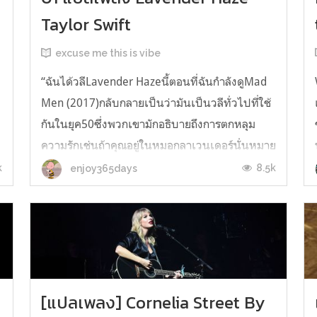
Taylor Swift
excuse me this is vibe
“ฉันได้วลีLavender Hazeนี้ตอนที่ฉันกำลังดูMad
Men (2017)กลับกลายเป็นว่ามันเป็นวลีทั่วไปที่ใช้
กันในยุค50ซึ่งพวกเขามักอธิบายถึงการตกหลุม
ความรักเช่นถ้าคุณอยู่ในหมอกลาเวนเดอร์นั่นหมาย
ถึงคุณอยู่ในความรักที่ส่องประกายระยิบระยับและ
k
8.5k
enjoy365days
ฉันคิดว่ามันสวยงามจริงๆค่ะ”เทย์เลอร์สวิฟต์ ห้าม
นำไปใช้ก่อนได้รับการอนุญ...
[แปลเพลง] Cornelia Street By