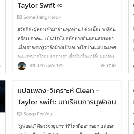
Taylor Swift ∞
Some(thing) I look
สวัสดีค่ะผู้หลงเข้ามาอ่านทุกท่าน ! ช่วงนี้สบายดีกัน
หรือเปล่าคะ.. เป็นประโยคทักทายอันแสนธรรมดา
เมื่อเราอยากรู้ว่าอีกฝ่ายเป็นอย่างไรบ้างแม้ประเทศ
จะแย่ขนาดไหน แต่ถ้าเราเชื่อมั่นที่จะเปลี่ยนแปลง
อะไรก็คงดีขึ้นมาอย่าเพิกเฉยปัญหาทางการเมือง
k
17.8k
WhItEfLoWeR ☮
และใส่ใจสุขภาพกันด้วยนะคะ :) วันนี้แพรก็ได้กลับ
e
มาปัดฝุ่นเคาะสนิมสกิ...
แปลเพลง-วิเคราะห์ Clean -
Taylor swift: บทเรียนการมูฟออน
Songs For You
"มูฟออน" คือวงจรอุบาทว์ที่ใครก็อยากออก แต่ออก