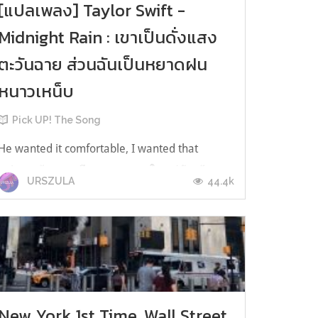
[แปลเพลง] Taylor Swift -
Midnight Rain : เขาเป็นดั่งแสง
ตะวันฉาย ส่วนฉันเป็นหยาดฝน
หนาวเหน็บ
Pick UP! The Song
He wanted it comfortable, I wanted that
painเขาต้องการเพียงความสบายใจ แต่ฉันเฝ้ามอง
44.4k
URSZULA
หาความเจ็บปวดHe wanted a bride, I was
making my own nameเขาต้องการเจ้าสาวสักคน
ส่วนฉันเอาแต่สร้างชื่อให้ตัวเองChasing that
fame, he stayed the sameวิ่งไล่ตามแสงสีและชื่อ
เสียง แต่ตัวเขายังคงเป็นเช่นเคยAll of me
changed...
New York 1st Time, Wall Street