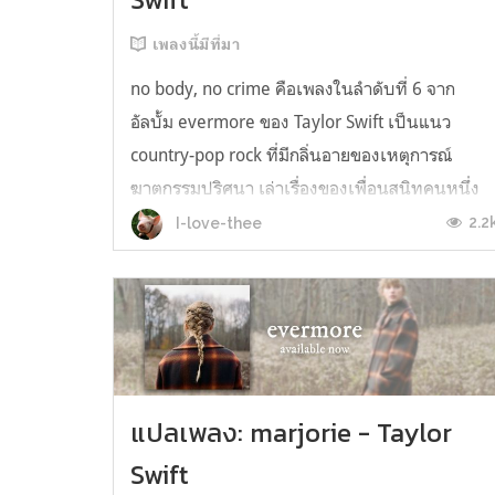
เพลงนี้มีที่มา
no body, no crime คือเพลงในลำดับที่ 6 จาก
อัลบั้ม evermore ของ Taylor Swift เป็นแนว
country-pop rock ที่มีกลิ่นอายของเหตุการณ์
ฆาตกรรมปริศนา เล่าเรื่องของเพื่อนสนิทคนหนึ่ง
ชื่อว่า 'Este' ที่ได้หายตัวไปอย่างไร้ร่องรอยและดู
2.2
I-love-thee
เหมือนว่าพี่น้องของEste นั้นเพ่งความสงสัยไปที่
สามีของเธอ ซึ่งทำตัวมีพิรุธหลายอย่าง...
แปลเพลง: marjorie - Taylor
Swift