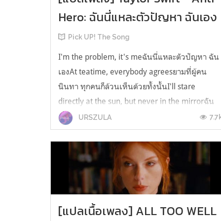
Hero: ฉันนี่แหละตัวปัญหา ฉันเอง
Pick UP! The Song
I'm the problem, it's meฉันนี่แหละตัวปัญหา ฉัน
เองAt teatime, everybody agreesยามที่ผู้คน
นินทา ทุกคนก็ล้วนเห็นด้วยทั้งนั้นI'll stare
directly at the sun, but never in the mirrorฉัน
กล้าที่จะทะยานตรงไปสู่ดวงอาทิตย์ แต่กลับไม่ส่อง
7.7
URSZULA
กระจกดูตัวเองด้วยซ้ำIt must be exhausting
always rooting for the anti-he...
[แปลเนื้อเพลง] ALL TOO WELL