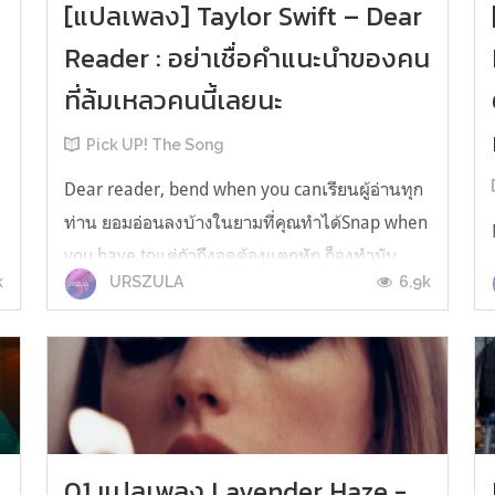
[แปลเพลง] Taylor Swift – Dear
Reader : อย่าเชื่อคำแนะนำของคน
ที่ล้มเหลวคนนี้เลยนะ
Pick UP! The Song
Dear reader, bend when you canเรียนผู้อ่านทุก
ท่าน ยอมอ่อนลงบ้างในยามที่คุณทำได้Snap when
you have toแต่ถ้าถึงจุดต้องแตกหัก ก็จงทำมัน
k
6.9k
URSZULA
ทันทีDear reader, you don't have to
answerเรียนผู้อ่านทุกท่าน คุณไม่จำเป็นต้องตอบ
ไปซะทุกเรื่องJust 'cause they asked youแค่เพียง
เพราะเขาเอ่ยถามขึ้นมา Title:Dear Rea...
01 แปลเพลง Lavender Haze -