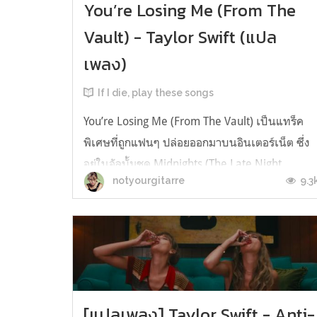
You’re Losing Me (From The
Vault) - Taylor Swift (แปล
เพลง)
If I die, play these songs
You’re Losing Me (From The Vault) เป็นแทร็ค
พิเศษที่ถูกแฟนๆ ปล่อยออกมาบนอินเตอร์เน็ต ซึ่ง
อยู่ในอัลบั้มชุด Midnights (The Late Night
9.3
notyourgitarre
Edition)เป็นอัลบั้มเวอร์ชั่นพิเศษที่วางขายแบบซีดี
ให้กับแฟนๆ ในคอนเสิร์ต The Eras Tour ที่
MetLife Stadium และแบบ Digital Album บน
เว็บไซต์ของเทย์เพียงแค่ 1 วันเท่านั้น ...
[แปลเพลง] Taylor Swift - Anti-