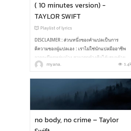
( 10 minutes version) -
TAYLOR SWIFT
Playlist of lyrics
DISCLAIMER : ส่วนหนึ่งของคำแปลเป็นการ
ตีความของผู้แปลเอง : เราไม่ใช่นักแปลมืออาชีพ
อาจจะมีตกหล่นบ้าง สามารถท้วงติงได้เสมอด้วย
1.4
myana.
ความสุภาพ : เป็นการฝึกแปลเพลงครั้งแรก ผิด
พลาดยังไงขออภัยด้วยนะคะ I walked through th
door with youThe air was cold But somethin
bout it felt like ho...
no body, no crime – Taylor
Swift