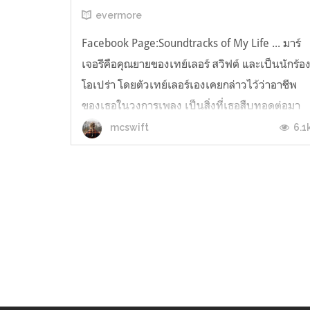
evermore
Facebook Page:Soundtracks of My Life ... มาร์
เจอรีคือคุณยายของเทย์เลอร์ สวิฟต์ และเป็นนักร้อ
โอเปร่า โดยตัวเทย์เลอร์เองเคยกล่าวไว้ว่าอาชีพ
ของเธอในวงการเพลง เป็นสิ่งที่เธอสืบทอดต่อมา
จากคุณยาย และคุณยายก็เป็นแรงบันดาลใจที่คอย
6.1
mcswift
ชี้นำเธอมาตลอดแม้ว่าท่านจะจากโลกนี้ไปแล้ว
ก็ตาม นอกจากนี้ยังมีการใช้เสี...