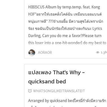
HIBISCUS Album by temp.temp. feat. Kong
H3F"อยากให้เธอคลั่งไคล้ฉัน เหมือนบอยแบนด์
หนุ่มเกาหลี" ??‍?ถ้าเธอยิ้ม มีความสุขได้เพราะนัก
ร้อง ขอฉันเป็นนักร้องให้เธอบ้างละกันนะ Lyrics
Darling, Can you do me a favor?Please turn
this loser into a one-hit-wonderI do my best to
write a catchy song but all I ...
1.3
AORAOR
แปลเพลง That's Why -
quicksand bed
WHATSONGILIKEITRANSLATEIT
Arranged by quicksand bedใครมี่กำลังมีความรัก