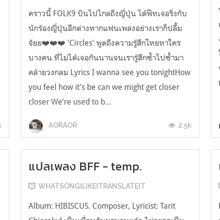
คราวนี้ FOLK9 บินไปไกลถึงญี่ปุ่น ได้ฟีทเจอริ่งกับ
นักร้องญี่ปุ่นอีกต่างหากแฟนเพลงอย่างเราก็ปลื้ม
จัยย❤️❤️❤️ 'Circles' พูดถึงความรู้สึกโหยหาใคร
บางคน ที่ไม่ได้เจอกันนานจนเรารู้สึกซ้ำไปซ้ำมา
คล้ายวงกลม Lyrics I wanna see you tonightHow
you feel how it’s be can we might get closer
closer We’re used to b...
k
2.5k
AORAOR
แปลเพลง BFF - temp.
WHATSONGILIKEITRANSLATEIT
Album: HIBISCUS. Composer, Lyricist: Tarit