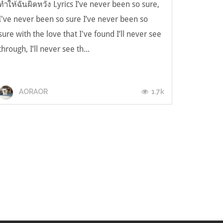
ทำให้ฉันผิดหวัง Lyrics I’ve never been so sure,
I've never been so sure I’ve never been so
sure with the love that I've found I’ll never see
through, I’ll never see th...
1.7k
AORAOR