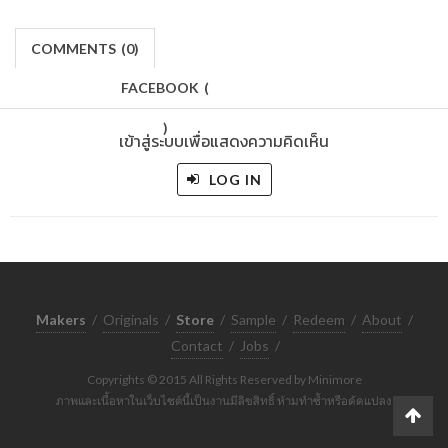
COMMENTS
(
0)
FACEBOOK
(
)
เข้าสู่ระบบเพื่อแสดงความคิดเห็น
LOG IN
Makers
/
Originals
/
Store
/
Sample
/
Redeem
/
About
/
Contact
/
Jobs
/
Copyrights © 2015 All Rights Reserved by Minimore
ภาพและเนื้อหาในเว็บไซต์นี้เป็นงานมีลิขสิทธิ์ ห้ามทำซ้ำหรือดัดแปลง