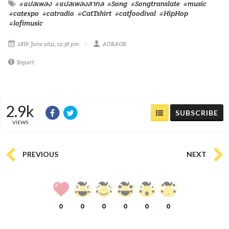
#แปลเพลง
#แปลเพลงสากล
#Song
#Songtranslate
#music
#catexpo
#catradio
#CatTshirt
#catfoodival
#HipHop
#lofimusic
28th June 2021, 12:36 pm
AORAOR
Report
2.9k
SUBSCRIBE
VIEWS
PREVIOUS
NEXT
0
0
0
0
0
0