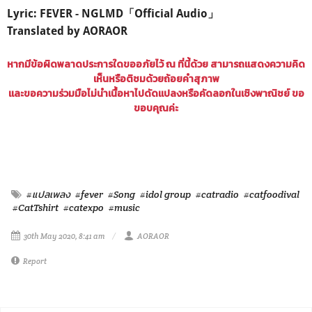
Lyric: FEVER - NGLMD「Official Audio」
Translated by AORAOR
หากมีข้อผิดพลาดประการใดขออภัยไว้ ณ ที่นี้ด้วย สามารถแสดงความคิด
เห็นหรือติชมด้วยถ้อยคำสุภาพ
และขอความร่วมมือไม่นำเนื้อหาไปดัดแปลงหรือคัดลอกในเชิงพาณิชย์ ขอ
ขอบคุณค่ะ
#แปลเพลง
#fever
#Song
#idol group
#catradio
#catfoodival
#CatTshirt
#catexpo
#music
30th May 2020, 8:41 am
AORAOR
Report