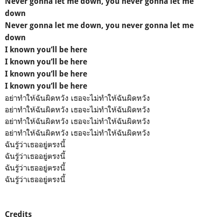
Never gonna let me down, you never gonna let me
down
Never gonna let me down, you never gonna let me
down
I known you’ll be here
I known you’ll be here
I known you’ll be here
I known you’ll be here
อย่าทำให้ฉันผิดหวัง เธอจะไม่ทำให้ฉันผิดหวัง
อย่าทำให้ฉันผิดหวัง เธอจะไม่ทำให้ฉันผิดหวัง
อย่าทำให้ฉันผิดหวัง เธอจะไม่ทำให้ฉันผิดหวัง
อย่าทำให้ฉันผิดหวัง เธอจะไม่ทำให้ฉันผิดหวัง
ฉันรู้ว่าเธออยู่ตรงนี้
ฉันรู้ว่าเธออยู่ตรงนี้
ฉันรู้ว่าเธออยู่ตรงนี้
ฉันรู้ว่าเธออยู่ตรงนี้
Credits