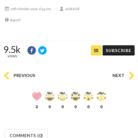
10th October 2020, 6:54 am
AORAOR
Report
9.5k
SUBSCRIBE
VIEWS
PREVIOUS
NEXT
2
0
0
0
0
0
COMMENTS
(
0)