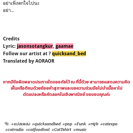
อย่าเพิ่งตกใจไปนะ
อย่า...
Credits
Lyric:
jasonsotangkur
,
gaamae
Follow our artist at ?
quicksand_bed
Translated by AORAOR
หากมีข้อผิดพลาดประการใดขออภัยไว้ ณ ที่นี้ด้วย สามารถแสดงความคิด
เห็นหรือติชมด้วยถ้อยคำสุภาพและขอความร่วมมือไม่นำเนื้อหาไป
ดัดแปลงหรือคัดลอกในเชิงพาณิชย์ ขอขอบคุณค่ะ
#แปลเพลง
#quicksandbed
#pop
#Funk
#r&b
#catexpo
#catradio
#catfoodival
#CatTshirt
#music