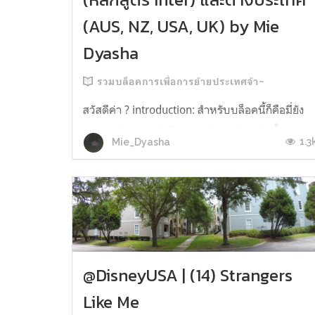
(AUS, NZ, USA, UK) by Mie
Dyasha
รวมบล็อคการเพื่อการย้ายประเทศจ้า~
สวัสดีค่า ? introduction: สำหรับบล็อคนี้ก็คือมี่ยัง
แปะอยู่กับการเข้าเรียนมหาวิทยาลัยระดับชั้น
1.3
Mie_Dyasha
ปริญญาตรีทั้งที่ไทย (เป็นหลักสูตรอินเตอร์เท่านั้น
และสมัครเข้าแค่ที่เดียวจริง ๆ ไม่ได้มองที่อื่นไว้เลย
ค่ะ) เป็น freshman และต่างประเทศ ทั้งใน
ออสเตรเลีย, นิวซีแลนด์และอเมริกา โดยที่ของ
ออสเตรเลียกับนิวซีแลนด์จะ...
@DisneyUSA | (14) Strangers
Like Me