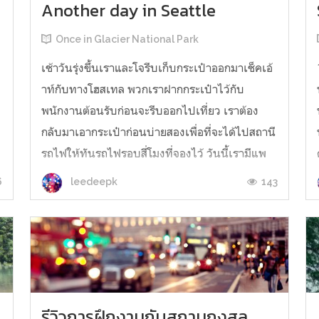
Another day in Seattle
Once in Glacier National Park
เช้าวันรุ่งขึ้นเราและโจรีบเก็บกระเป๋าออกมาเช็คเอ้
าท์กับทางโฮสเทล พวกเราฝากกระเป๋าไว้กับ
พนักงานต้อนรับก่อนจะรีบออกไปเที่ยว เราต้อง
กลับมาเอากระเป๋าก่อนบ่ายสองเพื่อที่จะได้ไปสถานี
รถไฟให้ทันรถไฟรอบสี่โมงที่จองไว้ วันนี้เรามีแพ
ลนไปห้องสมุด Suzzallo Library ที่ University of
6
143
leedeepk
Washingtonห้องสมุดที่ว่ากันว่า...
รีวิวการฝึกงานกับสถานกงสุล