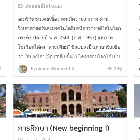
เด็กสมัยนี้โตไวเนอะ
อเมริกันชนเคยเชื่อว่าตนมีความสามารถด้าน
วิทยาศาสตร์และเทคโนโลยีเหนือกว่าชาติใดในโลก
กระทั่ง ปลายปี พ.ศ. 2500 (ค.ศ. 1957) สหภาพ
โซเวียตได้ส่ง “ดาวเทียม” ซึ่งแปลเป็นภาษารัสเซีย
ย
ว่า “สปุตนิค” (Sputnik) ขึ้นไปโคจรรอบโลกได้เป็น
ชาติแรก ดไวท์ ดี ไอเซนฮาว (Dwight D.
8
789
Kyokung Worawut K
Eisenhower) ประธานาธิบดีสหรัฐในขณะนั้น รู้สึ...
การศึกษา (New beginning 1)