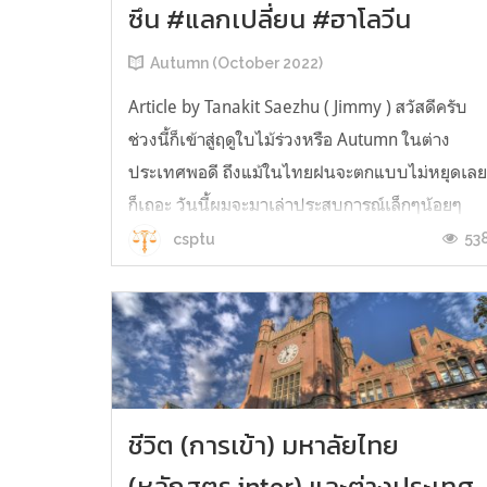
ซึน #แลกเปลี่ยน #ฮาโลวีน
Autumn (October 2022)
Article by Tanakit Saezhu ( Jimmy ) สวัสดีครับ
ช่วงนี้ก็เข้าสู่ฤดูใบไม้ร่วงหรือ Autumn ในต่าง
ประเทศพอดี ถึงแม้ในไทยฝนจะตกแบบไม่หยุดเล
ก็เถอะ วันนี้ผมจะมาเล่าประสบการณ์เล็กๆน้อยๆ
ตอนไปแลกเปลี่ยนที่สหรัฐอเมริกา ณ รัฐเนวาดา
53
csptu
บทความนี้จะเน้นไปยังเทศกาลในฤดูใบไม้ผลิที่ผม
ได้ร่วมกับคนในชุมชนและชีวิตประจำว...
ชีวิต (การเข้า) มหาลัยไทย
(หลักสูตร inter) และต่างประเทศ