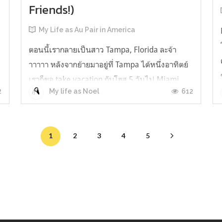
Friends!)
My Life as Au Pair in America
ตอนนี้เรากลายเป็นสาว Tampa, Florida ละจ้า
าาาาา หลังจากย้ายมาอยู่ที่ Tampa ได้หนึ่งอาทิตย์
เราก็ขอ take vacation กับโฮส 5 วันไป Miami
่
2
612
My life as Noel
และ Orlandoเรามีเพื่อนคนไทยที่มาเป็นออแพร์
ก่อนเรา 1 ปีอยู่ที่ Virginia นางจะกลับไทยเดือน
กันยายนนี้เลยบอกเราว่าก่อนกลับเราต้องมีทริปด้ว
1
2
3
4
5
ยกันสักครั้ง เราก็เลยตกลงว่าเจ...