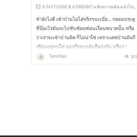
A SUITCASE & A DREAM | แพ็กความฝัน แล้วไปทำงานกันที่ Disney World
ทำยังไงดี เข้าบ้านไม่ได้จริงๆนะเนี่ย... กลอนประตู
ที่นี่อะไรมันจะไปซับซ้อนซ่อนเงื่อนขนาดนั้น หรือ
ว่าเราจะเข้าบ้านผิด ก็ไม่น่าใช่ เพราะเลขบ้านมันก็
เขียนอยู่ทนโท่ มองกี่รอบๆมันก็ตรงกัน หรือว่า
แกร๊กๆๆ หืมแกร๊กๆๆ “สวัสดี เข้ามาสิ เรากำลังรออยู
30
Termfan
เลย พอดีทางดิสนีย์เขามาแจ้งไว้ตั้งแต่เมื่อวันก่อน
แล้วน่ะ ว่า...