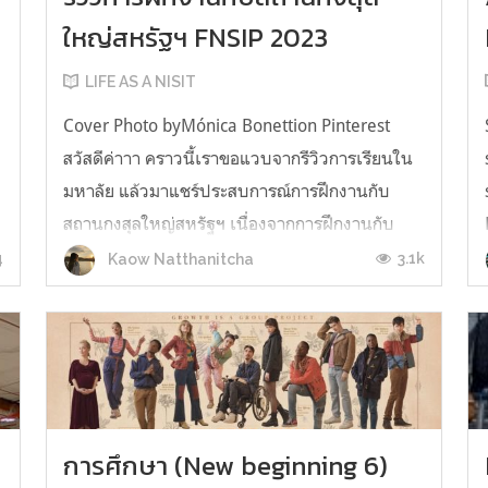
ใหญ่สหรัฐฯ FNSIP 2023
LIFE AS A NISIT
Cover Photo byMónica Bonettion Pinterest
สวัสดีค่าาา คราวนี้เราขอแวบจากรีวิวการเรียนใน
มหาลัย แล้วมาแชร์ประสบการณ์การฝึกงานกับ
สถานกงสุลใหญ่สหรัฐฯ เนื่องจากการฝึกงานกับ
า
สถานกงสุลของเราเพิ่งจบไปแบบสด ๆ ร้อน ๆ ก่อน
4
3.1k
Kaow Natthanitcha
อื่น เราขอแนะนำตัวสำหรับคนที่เพิ่งเข้ามาอ่าน
บล็อกของเราเป็นครั้งแรก เราชื่อข้าวตอนนี้กำล...
การศึกษา (New beginning 6)