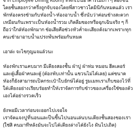
จาก Employee Dining Room) ที่พักเป็นอาคารไม้เก่า ๆ สองชั้น
โดยชั้นสองกว่าครึ่งถูกจับจองโดยพี่สาวชาวโดมินิกันหมดแล้ว เรา
พักห้องตรงข้ามกับห้องน้ำ-ห้องอาบน้ำ ซึ่งนับว่าค่อนข้างสะดวก
เหมือนกันเพราะเป็นห้องน้ำรวม เกิดลืมของหรือฉุกเฉินจริง ๆ ก็
ถือว่าใกล้ห้องพักมาก ข้อเสียคือช่วงหัวค่ำจะเสียงดังมากเพราะทุก
คนเข้ามาอาบน้ำแปรงฟันพร้อมกันหมด
เอาล่ะ จะไขกุญแจแล้วนะ
ห้องพักเราแคบมาก มีเตียงสองชั้น ผ้าปู ผ้าห่ม หมอน ฮีตเตอร์
และตู้เสื้อผ้าคนละตู้ (ต้องพับเท่านั้น แขวนไม่ได้เลย) แต่ขนาด
ห้องก็ยังสามารถเปิดกระเป๋าใบยักษ์ได้อยู่ รูมเมทเราเก็บของไว้ที่
ใต้เตียงอย่างเรียบร้อยทำให้เราจัดการกับข้าวของเครื่องใช้ของตัว
เองได้อย่างรวดเร็ว
ยังพอมีเวลาก่อนจะออกไปเจอโจ
เราจัดแจงปูที่นอนและปีนขึ้นไปนอนเล่นบนเตียงชั้นสองของเรา
(ใช่สิ คนมาทีหลังมันจะไปได้เตียงล่างได้ยังไง ฝันไปเถิด)