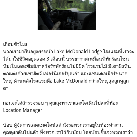
เกือบชั่วโมง
พวกเรามายืนอยู่ตรงหน้า Lake McDonald Lodge โรงแรมที่เราจะ
ได้มาใช้ชีวิตอยู่ตลอด 3 เดือนนี้ บรรยากาศเหมือนที่พักร้อนโซน
หิมะในเดอะซิมส์ภาควัยรักพักร้อนไม่มีผิด โรงแรมไม้ มีเตาผิงหิน
ตกแต่งด้วยเขาสัตว์ เฟอร์นิเจอร์ยุคเก่า และแชนเดอเลียร์ขนาด
ใหญ่ ด้านหลังโรงแรมคือ Lake McDonald กว้างใหญ่สุดลูกหูลูก
ตา
ก่อนจะได้สำรวจรอบ ๆ คุณลุงพาเราและโจเดินไปส่งที่ห้อง
Location Manager
บ๊อบ ผู้จัดการเลคแมคโดนัลด์ นั่งรอพวกเราอยู่ในห้องทำงาน
คุณลุงกลับไปแล้ว ทิ้งพวกเราไว้กับบ๊อบ โดยบ๊อบชี้แจงพวกเราว่า