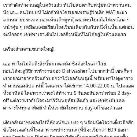
เรากำลังทำงานอยู่ในครัวแล้ว หันไปสบตากับหนุ่มหน้าหวานคน
นึง เอ... คนไทยบ่นิ ไม่กล้าทักใครเลยเพราะรู้ว่าเด็ก WAT จะมา
จากหลายประเทศ มองเห็นเด็กผู้หญิงสองคนโบกมือให้เราไกล ๆ
หน้าคุ้น ๆ เหมือนเคยเรียนโรงเรียนเดียวกันกับหนึ่งในนั้น แต่ก่อน
จะนึกออก เชฟพาเราเดินไปเจอสิ่งหนึ่งที่ไม่ได้อยู่ในหัวแต่แรก
เครื่องล้างจานขนาดใหญ่!
เออ ทำไมไม่คิดถึงสิ่งนี้นะ กะละมัง ซิงค์อะไรเล่า โว้ย
ก่อนได้จะดูวิธีการทำงานของ Dishwasher ไปมากกว่านี้ เชฟก็พา
เราออกมาจากครัวแล้วบอกว่าไว้เจอกันพรุ่งนี้ พร้อมพาไปดูตาราง
ทำงานของสัปดาห์นี้ โจและเราได้เข้ากะ 14.00-22.00 น. ไปตลอด
ทั้งอาทิตย์ โดยพวกเราจะได้ทำงาน 5 วันต่อสัปดาห์พร้อม 2 day-
off แต่กว่าเรากับโจจะมาก็วันพฤหัสบดีแล้ว และเชฟจะอัปเดต
ตารางให้ทุกอาทิตย์ ทำให้เรายังไม่ทราบ day-off ของตัวเอง
เดินกลับมาขนของไปที่ห้องพักแบบงง ๆ พร้อมนัดโจว่าเดี๋ยวอีกสัก
ชั่วโมงเจอกันที่โรงอาหารพนักงานนะ (ที่นี่จะเรียกว่า EDR ย่อมา