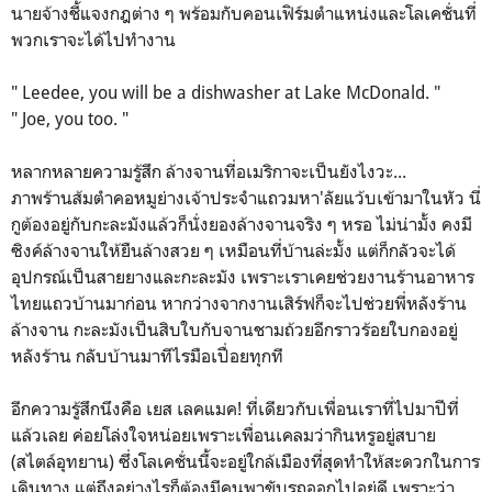
นายจ้างชี้แจงกฎต่าง ๆ พร้อมกับคอนเฟิร์มตำแหน่งและโลเคชั่นที่
พวกเราจะได้ไปทำงาน
" Leedee, you will be a dishwasher at Lake McDonald. "
" Joe, you too. "
หลากหลายความรู้สึก ล้างจานที่อเมริกาจะเป็นยังไงวะ...
ภาพร้านส้มตำคอหมูย่างเจ้าประจำแถวมหา'ลัยแว้บเข้ามาในหัว นี่
กูต้องอยู่กับกะละมังแล้วก็นั่งยองล้างจานจริง ๆ หรอ ไม่น่ามั้ง คงมี
ซิงค์ล้างจานให้ยืนล้างสวย ๆ เหมือนที่บ้านล่ะมั้ง แต่ก็กลัวจะได้
อุปกรณ์เป็นสายยางและกะละมัง เพราะเราเคยช่วยงานร้านอาหาร
ไทยแถวบ้านมาก่อน หากว่างจากงานเสิร์ฟก็จะไปช่วยพี่หลังร้าน
ล้างจาน กะละมังเป็นสิบใบกับจานชามถ้วยอีกราวร้อยใบกองอยู่
หลังร้าน กลับบ้านมาทีไรมือเปื่อยทุกที
อีกความรู้สึกนึงคือ เยส เลคแมค! ที่เดียวกับเพื่อนเราที่ไปมาปีที่
แล้วเลย ค่อยโล่งใจหน่อยเพราะเพื่อนเคลมว่ากินหรูอยู่สบาย
(สไตล์อุทยาน) ซึ่งโลเคชั่นนี้จะอยู่ใกล้เมืองที่สุดทำให้สะดวกในการ
เดินทาง แต่ถึงอย่างไรก็ต้องมีคนพาขับรถออกไปอยู่ดี เพราะว่า