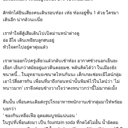
สักพักได้ยินเสียงคนเดินรอบห้อง เห้ย ห้องอยู่ชั้น 1 ด้วย ใครมา
เดินอีก น่ากลัวนะเนี่ย
เราทำใจดีสู้เสือเดินไปเปิดม่านหน้าต่างดู
อ่อ อีโจ เดินเหยียบลูกสนอยู่
หัวใจตกไปอยู่ตาตุ่มแล้ว
เราตามออกไปครู่เดียวแล้วกลับเข้าห้อง อากาศข้างนอกเย็นยะ
เยือก เย็นกว่าสมัยอยู่แถวตีนดอยมช. พลันคิดได้ว่า ในเมืองยัง
ขนาดนี้... ในอุทยานจะขนาดไหนกันนะ เด็กเกลเช่อจะมีไลน์กลุ่ม
เอาไว้สื่อสารกัน เพื่อนที่มาถึงก่อนหน้านั้นพิมพ์ไว้ในไลน์ว่า 'ไม่
หนาวมาก' เราจึงค่อนข้างวางใจว่าคงหนาวกว่านี้ไม่มากล่ะมั้ง
คืนนั้น เพื่อนคนเดิมส่งรูปโรงอาหารพนักงานเข้ากลุ่มมาให้พร้อม
บอกว่า
' ของกินเหลือเฟือ อุดมสมบูรณ์แน่นอน '
ในรูปที่เพื่อนส่งมา เป็น fountain soda ที่กดได้ไม่อั้น น้ำอัดลม