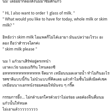
นม' เลยอยากลองสั่งนมมาชิมสักแก้ว
" Hi, I also want to order 1 glass of milk. "
" What would you like to have for today, whole milk or skim
milk? "
อิหยังว่า skim milk ไอแพดก็ไม่ได้เอามา มันแปลว่าอะไรวะ อะ
ลอง ถือว่าสำรวจโลกค่ะ
" skim milk please "
นม 1 แก้วมาเสิร์ฟอยู่ตรงหน้า
เอาละเว้ย นมอเมริกัน ไหนลองซิ
อหหหหหหหหหหหหห จืดมาก เหมือนนมละลายน้ำ ทำไมกินอะไร
รสชาติแบบนี้กัน ไม่นัวแบบที่คิดเลย แล้วทำไมชั้นไม่สั่งมิลค์เชค
เหมือนนางเอกหนังรอมคอมให้มันจบ ๆ กรี๊ด
กรรมการอึ้ง... ไม่กล้าบอกใครด้วยว่าไม่อร่อย เลยต้องฝืนดื่มนม
แก้วนั้นให้หมด
ไม่เอาแล้ววววววววว