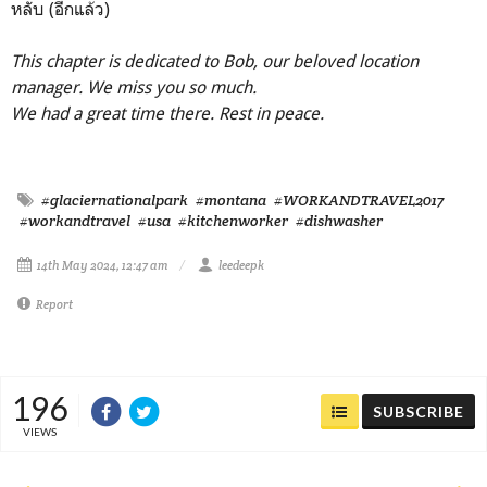
หลับ (อีกแล้ว)
This chapter is dedicated to Bob, our beloved location
manager. We miss you so much.
We had a great time there.
Rest in peace.
#glaciernationalpark
#montana
#WORKANDTRAVEL2017
#workandtravel
#usa
#kitchenworker
#dishwasher
14th May 2024, 12:47 am
leedeepk
Report
196
SUBSCRIBE
VIEWS