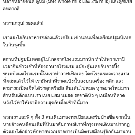
หลากหลายชนิด ตู้นม (มีทั้ง whole milk และ 2% milk) และตู้ซีเรีย
ลหลากสี
หวานกรุบ! รอดแล้ว!
เราและโจกินอาหารกล่องแล้วเตรียมเข้านอนเพื่อเตรียมปฐมนิเทศ
ในวันรุ่งขึ้น
สถานที่ปฐมนิเทศอยู่ไม่ไกลจากโรงแรมมากนัก ทำให้พวกเรามี
เวลากินข้าวเช้าที่ห้องอาหารโรงแรม แม้จะคุ้นเคยกับการปิ้ง
ขนมปังแต่โรงแรมนี้ให้เราทำวาฟเฟิลเอง โดยโรงแรมจะวางแป้ง
ที่ผสมแล้วไว้ให้ เรามีหน้าที่ราดแป้งนั้นลงบนเครื่อง พลิก และ
สามารถเปิดเช็คได้ว่าสุกหรือยัง ตื่นเต้นไปหมด ทุกอย่างใหม่มาก
สำหรับเด็กแบบเรา เนย แยม นมสด รสชาตินัว ๆ เหมือนที่คาด
หวังไว้ทำให้เรามีความสุขกับมื้อเช้าที่นี่มาก
พวกเราและพี่ ๆ ทั้ง 3 คนเดินมาลงทะเบียนและรับป้ายชื่อ จากนั้น
นายจ้างคนดีคนเดิมที่บินมาสัมภาษณ์เราที่กรุงเทพเดินมาปรากฏ
ตัวและได้กล่าวทักทายพวกเราอย่างเป็นมิตรเสมือนรู้จักกันมานาน