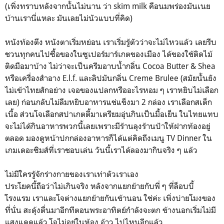
(เพิ่งทราบหลังจากนั้นไม่นาน ว่า skim milk คือนมพร่องมันเนย
บ้านเรานี่แหละ มันเลยไม่นัวแบบที่คิด)
หนังท้องตึง หนังตาเริ่มหย่อน เราเริ่มรู้ตัวว่าจะไม่ไหวแล้ว เลยรีบ
ชวนทุกคนไปซื้อของในซูเปอร์มาร์เกตของเมือง ได้ของใช้ติดไม้
ติดมือมาบ้าง ไม่ว่าจะเป็นครีมอาบน้ำกลิ่น Cocoa Butter & Shea
หรือเครื่องสำอาง E.l.f. และลิปมันกลิ่น Creme Brulee (สมัยนั้นยัง
ไม่เข้าไทยสักอย่าง เจอของแปลกหรืออะไรหอม ๆ เราหยิบไม่เลือก
เลย) ก่อนกลับไม่ลืมหยิบอาหารแช่แข็งมา 2 กล่อง เราเลือกสเต็ก
เนื้อ ส่วนโจเลือกสปาเกตตี้มาเตรียมอุ่นกินเป็นมื้อเย็น ในไทยแทบ
จะไม่ได้กินอาหารพวกนี้เลยเพราะมีร้านลุงร้านป้าให้ฝากท้องอยู่
ตลอด มองดูหน้าปกกล่องอาหารก็ได้แต่คิดถึงเมนู TV Dinner ใน
เกมเดอะซิมส์ที่เราชอบเล่น วันนี้เราได้ลองมากินจริง ๆ แล้ว
ไม่มีใครรู้จักร่างกายของเราเท่าตัวเราเอง
ประโยคนี้ถือว่าไม่เกินจริง หลังจากแยกย้ายกับพี่ ๆ ที่ล็อบบี้
โรงแรม เราและโจต่างแยกย้ายกันเข้านอน ใช่ค่ะ เพิ่งบ่ายโมงของ
ที่นั่น สะดุ้งตื่นมาอีกทีตอนพระอาทิตย์กำลังจะตก ข้างนอกเริ่มไม่มี
แสงแดดแล้ว โจไม่อยู่ในห้อง อ้าว ไปไหนอีกแล้ว