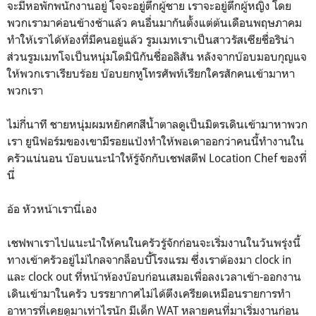
จะมีหอพักพนักงานอยู่ โจจะอยู่ตึกผู้ชาย เราจะอยู่ตึกผู้หญิง โดย
พวกเรามาค่อนข้างช้าแล้ว คนอื่นมากันตั้งแต่ต้นเดือนพฤษภาคม
ทำให้เราได้ห้องที่มีคนอยู่แล้ว รูมเมทเราเป็นสาวรัสเซียชื่อริน่า
ส่วนรูมเมทโจเป็นหนุ่มโดมินิกันชื่ออลิสัน หลังจากบ๊อบมอบกุญแจ
ให้พวกเราเรียบร้อย บ๊อบยกหูโทรศัพท์เรียกใครสักคนเข้ามาหา
พวกเรา
ไม่กี่นาที ชายหนุ่มผมหยักศกสีน้ำตาลดูเป็นมิตรเดินเข้ามาหาพวก
เรา ยูนิฟอร์มของเขามีรอยแป้งทำให้พอเดาออกว่าคนนี้ทำงานใน
ครัวแน่นอน บ๊อบแนะนำให้รู้จักกับเชฟสตีฟ Location Chef ของที่
นี่
อ้อ หัวหน้าเรานี่เอง
เชฟพาเราไปแนะนำให้คนในครัวรู้จักก่อนจะเริ่มงานในวันพรุ่งนี้
ทางเข้าครัวอยู่ไม่ไกลจากล็อบบี้โรงแรม ซึ่งเราต้องมา clock in
และ clock out ที่หน้าห้องบ๊อบก่อนเสมอเพื่อลงเวลาเข้า-ออกงาน
เดินเข้ามาในครัว บรรยากาศไม่ได้ตึงเครียดเหมือนรายการทำ
อาหารที่เคยดูมาเท่าไรนัก มีเด็ก WAT หลายคนที่มาเริ่มงานก่อน