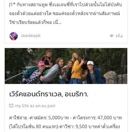
J1* กับทางสถานทูต ซึ่งเอเจนซี่ที่เราไปด้วยนั้นไม่ได้บังคับ
จองตั๋วด้วยแต่อย่างใด ขอแค่จองตั๋วหลังจากผ่านสัมภาษณ์
วีซ่าเรียบร้อยแล้วก็พอ เนื่...
164
leedeepk
เวิร์คแอนด์ทราเวล, อเมริกา.
my life as an au pair
ค่าใช้จ่าย -ค่าสมัคร: 5,000บาท - ค่าโครงการ: 47,000 บาท
(ได้โปรโมชั่น 80 คนแรก)-ค่าวีซ่า: 9,500 บาทค่าตั๋วเครื่อง