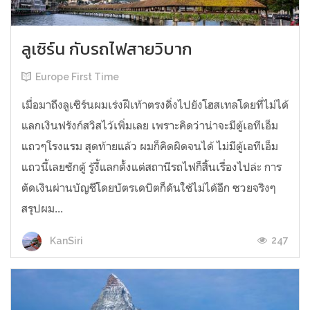
ลูเซิร์น กับรถไฟสายวิบาก
Europe First Time
เมื่อมาถึงลูเซิร์นผมเร่งฝีเท้าตรงดิ่งไปยังโฮสเทลโดยที่ไม่ได้
แลกเงินฟรังก์สวิสไว้เพิ่มเลย เพราะคิดว่าน่าจะมีตู้เอทีเอ็ม
แถวๆโรงแรม สุดท้ายแล้ว ผมก็คิดผิดจนได้ ไม่มีตู้เอทีเอ็ม
แถวนี้เลยซักตู้ รู้งี้แลกตั้งแต่สถานีรถไฟก็สิ้นเรื่องไปล่ะ การ
ตัดเงินผ่านบัญชีโดยบัตรเดบิตก็ดันใช้ไม่ได้อีก ซวยจริงๆ
สรุปผม...
247
KanSiri