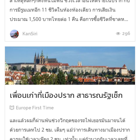
สาเหตุหลักๆก็คงหนีไม่พ้น ช่วงเวลาอันโหดร้ายในปราก กับ
การมีรูมเมทอีก 11 ชีวิตในห้องห้องเดียว การเสียเงิน
ประมาณ 1,500 บาทไทยต่อ 1 คืน คือการซื้อชีวิตที่ขาดห...
296
KanSiri
เพื่อนเก่าที่เมืองปราก สาธารณรัฐเช็ก
Europe First Time
และแล้วผมก็ผ่านพ้นช่วงวิกฤตของรถไฟเยอรมันมาจนได้
ด้วยการเลทไป 2 ชม. เต็มๆ แม้ว่าการเดินทางมาเมืองปราก
ควรจะใช้เวลาเพียง 2 ชม. เท่านั้น แต่ถ้าบวกกับเวลาเลทที่