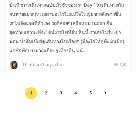
บันทึกการเดินทางฉบับมั่วซั่วของเรา Day 19 (เดินทางกัน
จนหายอยาก)ทะเลสาปอะไรไม่แน่ใจใหญ่มากหลังจากขึ้น
รถไฟจัดแจงที่ตัวเอง รถก็ค่อยๆเคลื่อนขบวนออก คืน
สุดท้ายแล้วนะที่จะได้นั่งรถไฟที่จีน คืนนี้เราเลยไม่รีบเข้า
นอน นั่งดื่มเบียร์ดูเส้นทางไปเรื่อยๆ (มีอะไรให้ดูฟ่ะ มันมืด)
แต่ซักพักประมาณเกือบๆเที่ยงคืน พนั...
130
Thinthai Chaiyachot
1
2
3
4
5