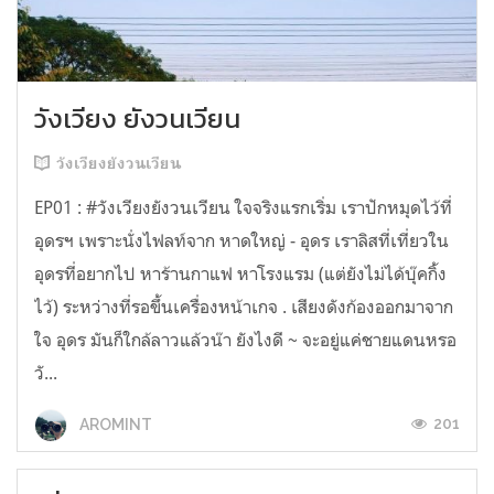
วังเวียง ยังวนเวียน
วังเวียงยังวนเวียน
EP01 : #วังเวียงยังวนเวียน ใจจริงแรกเริ่ม เราปักหมุดไว้ที่
อุดรฯ เพราะนั่งไฟลท์จาก หาดใหญ่ - อุดร เราลิสที่เที่ยวใน
อุดรที่อยากไป หาร้านกาแฟ หาโรงแรม (แต่ยังไม่ได้บุ๊คกิ้ง
ไว้) ระหว่างที่รอขึ้นเครื่องหน้าเกจ . เสียงดังก้องออกมาจาก
ใจ อุดร มันก็ใกล้ลาวแล้วน๊า ยังไงดี ~ จะอยู่แค่ชายแดนหรอ
วั...
201
AROMINT