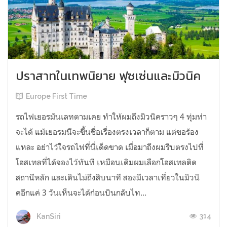
ปราสาทในเทพนิยาย ฟุซเซ่นและมิวนิค
Europe First Time
รถไฟเยอรมันเลทตามเคย ทำให้ผมถึงมิวนิคราวๆ 4 ทุ่มท่า
จะได้ แม้เยอรมนีจะขึ้นชื่อเรื่องตรงเวลาก็ตาม แต่ขอร้อง
แหละ อย่าไว้ใจรถไฟที่นี่เด็ดขาด เมื่อมาถึงผมรีบตรงไปที่
โฮสเทลที่ได้จองไว้ทันที เหมือนเดิมผมเลือกโฮสเทลติด
สถานีหลัก และเดินไม่ถึงสิบนาที สองมีเวลาเที่ยวในมิวนิ
คอีกแค่ 3 วันเห็นจะได้ก่อนบินกลับไท...
314
KanSiri