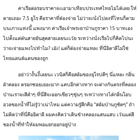
ค่าเรือต่อรอบราคาจะเอามาเทียบประเทศไทยไม่ได้เลย ให้
ตายเถอะ
7
.
5
ยูโร คือราคาที่ต้องจ่าย ไม่ว่าจะนั่งไปลงที่ไหนก็ตาม
บนเกาะแห่งนี้ แพงมาก ค่าเรือเจ้าพระยาบ้านกูราคา
15
บาทเอง
ไปตั้งแต่ต้นสายยันสุดสายเลยนะเว้ย ระหว่างนั่งเรือไปก็คิดไปนะ
ว่าจะจ่ายแพงไปทำไม
?
เอ๊ะ!
แต่ก็ต้องจ่ายแหละ ที่นี่อิตาลีไม่ใช่
ไทยแลนด์แดนของถูก
อย่าว่างั้นงี้เลยนะ เวนิสก็คือสลัมของยุโรปดีๆ นี่แหละ กลิ่น
ลำคลอง ตรอกซอยเยอะมาก แคบอีกต่างหาก จะต่างกันตรงที่คลอง
บ้านเราจะสีดำๆ ที่นี่สีจะออกเขียวๆขุ่นๆ ระหว่างทางได้กลิ่นโอบ
อวลของน้ำที่ไม่รู้ว่าเน่าไหม แต่ความรู้สึกคือ “สลัมบ้านกูชัดๆ” ถ้า
ไม่ติดว่าที่นี่คืออิตาลี ผมคงคิดว่าเดินข้างคลองแสนแสบ เว้นแต่สี
ของน้ำที่ทำให้ผมพอแยกออกอยู่บ้าง