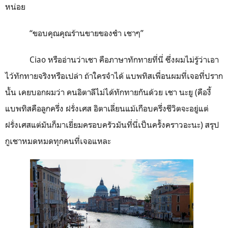
หน่อย
“ขอบคุณคุณร้านขายของชำ เชาๆ”
Ciao
หรืออ่านว่าเชา คือภาษาทักทายที่นี่ ซึ่งผมไม่รู้ว่าเอา
ไว้ทักทายจริงหรือเปล่า ถ้าใครจำได้ แบพทิสเพื่อนผมที่เจอที่ปราก
นั้น เคยบอกผมว่า คนอิตาลีไม่ได้ทักทายกันด้วย เชา นะยู (คืองี้
แบพทิสคือลูกครึ่ง ฝรั่งเศส อิตาเลี่ยนแม้เกือบครึ่งชีวิตจะอยู่แต่
ฝรั่งเศสแต่มันก็มาเยี่ยมครอบครัวมันที่นี่เป็นครั้งคราวอะนะ) สรุป
กูเชาหมดหมดทุกคนที่เจอแหละ