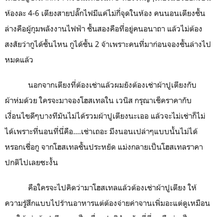
ห้องละ
4-6
เตียงสายปลั๊กไฟมีแค่ไม่กี่จุดในห้อง คนนอนเตียงชั้น
ล่างคือผู้กุมพลังงานไฟฟ้า ชั้นสองคือที่อยู่คนอนาถา แล้วไม่ต้อง
สงสัยว่ากูได้ชั้นไหน กูได้ชั้น
2
จ้าเพราะคนที่มาก่อนจองชั้นล่างไป
หมดแล้ว
นอกจากเตียงที่ต้องเช่าแล้วผมยังต้องเช่าผ้าปูเตียงกับ
ผ้าห่มด้วย ใครจะมาจองโฮสเทลใน เวนิส กรุณาเช็คราคากับ
เงื่อนไขดีๆบางทีมันไม่ได้รวมผ้าปูเตียงนะเออ แล้วจะไม่เช่าก็ไม่
ได้เพราะที่นอนที่นี่คือ....เช่าเถอะ มึงนอนเปล่าๆแบบนั้นไม่ได้
หรอกเชื่อกู จากโฮสเทลชั้นประหยัด แม่งกลายเป็นโฮสเทลราคา
ปกติไปเลยซะงั้น
คือใครจะไปคิดว่ามาโฮสเทลแล้วต้องเช่าผ้าปูเตียง ให้
ความรู้สึกแบบไปร้านอาหารแต่ต้องจ่ายค่าจานเพิ่มอะแต่ดูเหมือน