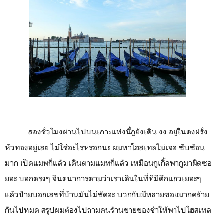
สองชั่วโมงผ่านไปบนเกาะแห่งนี้กูยังเดิน งง อยู่ในดงฝรั่ง
หัวทองอยู่เลย ไม่ใช่อะไรหรอกนะ ผมหาโฮสเทลไม่เจอ ซับซ้อน
มาก เปิดแมพก็แล้ว เดินตามแมพก็แล้ว เหมือนกูเกิ้ลพากูมาผิดซอ
ยอะ บอกตรงๆ จินตนาการตามว่าเราเดินในที่ที่มีตึกแถวเยอะๆ
แล้วป้ายบอกเลขที่บ้านมันไม่ชัดอะ บวกกับมีหลายซอยมากคล้าย
กันไปหมด สรุปผมต้องไปถามคนร้านขายของชำให้พาไปโฮสเทล