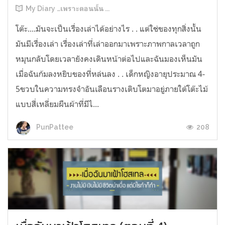
My Diary …เพราะตอนนั้น ...
โต๊ะ....มันจะเป็นเรื่องเล่าได้อย่างไร . . แต่ใช่ของทุกสิ่งนั้น
มันมีเรื่องเล่า เรื่องเล่าที่เล่าออกมาเพราะภาพกาลเวลาถูก
หมุนกลับโดยเวลายังคงเดินหน้าต่อไปและฉันมองเห็นมัน
เมื่อฉันก้มลงหยิบของที่หล่นลง . . เด็กหญิงอายุประมาณ 4-
5ขวบในความทรงจำอันเลือนรางเติบโตมาอยู่ภายใต้โต๊ะไม้
แบบสี่เหลี่ยมผืนผ้าที่มีไ...
208
PunPattee