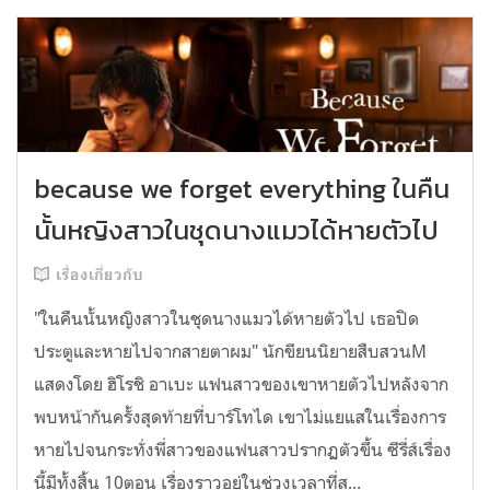
because we forget everything ในคืน
นั้นหญิงสาวในชุดนางแมวได้หายตัวไป
เรื่องเกี่ยวกับ
"ในคืนนั้นหญิงสาวในชุดนางแมวได้หายตัวไป เธอปิด
ประตูและหายไปจากสายตาผม" นักขียนนิยายสืบสวนM
แสดงโดย ฮิโรชิ อาเบะ แฟนสาวของเขาหายตัวไปหลังจาก
พบหน้ากันครั้งสุดท้ายที่บาร์โทได เขาไม่แยแสในเรื่องการ
หายไปจนกระทั่งพี่สาวของแฟนสาวปรากฏตัวขึ้น ซีรี่ส์เรื่อง
นี้มีทั้งสิ้น 10ตอน เรื่องราวอยู่ในช่วงเวลาที่ส...