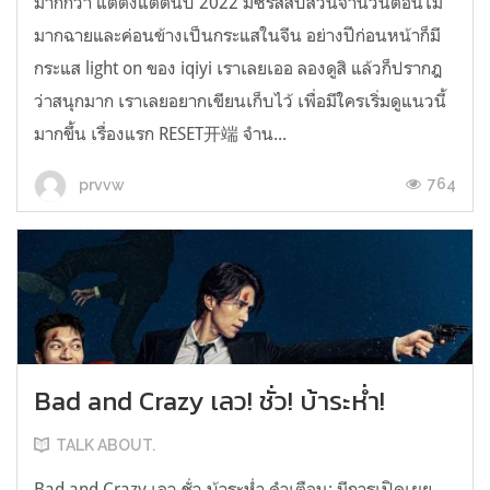
มากกว่า แต่ตั้งแต่ต้นปี 2022 มีซีรส์สืบสวนจำนวนตอนไม่
มากฉายและค่อนข้างเป็นกระแสในจีน อย่างปีก่อนหน้าก็มี
กระแส light on ของ iqiyi เราเลยเออ ลองดูสิ แล้วก็ปรากฎ
ว่าสนุกมาก เราเลยอยากเขียนเก็บไว้ เพื่อมีใครเริ่มดูแนวนี้
มากขึ้น เรื่องแรก RESET开端 จำน...
764
prvvw
Bad and Crazy เลว! ชั่ว! บ้าระห่ำ!
TALK ABOUT.
Bad and Crazy เลว ชั่ว บ้าระห่ำ คำเตือน: มีการเปิดเผย