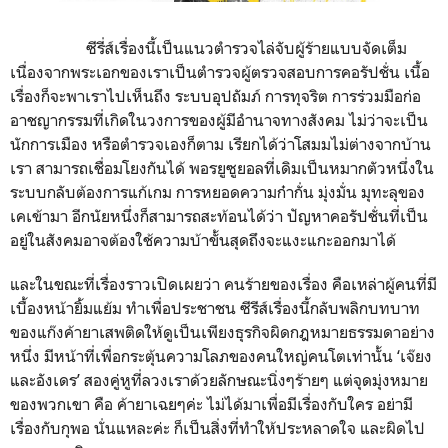
ซีรี่ส์เรื่องนี้เป็นแนวตำรวจไล่จับผู้ร้ายแบบจัดเต็ม
เนื่องจากพระเอกของเราเป็นตำรวจผู้ตรวจสอบการคอรัปชั่น เนื้อ
เรื่องก็จะพาเราไปเห็นถึง ระบบอุปถัมภ์ การทุจริต การร่วมมือก่อ
อาชญากรรมที่เกิดในวงการของผู้มีอำนาจทางสังคม ไม่ว่าจะเป็น
นักการเมือง หรือตำรวจเองก็ตาม เรียกได้ว่าโสมมไม่ต่างจากบ้าน
เรา สามารถเชื่อมโยงกันได้ พอรยูซูยอลที่เดิมเป็นหมากตัวหนึ่งใน
ระบบกลับต้องการแก้เกม การหยอดความก๋ากั่น มุ่งมั่น มุทะลุของ
เคเข้ามา อีกนัยหนึ่งก็สามารถสะท้อนได้ว่า ปัญหาคอรัปชั่นที่เป็น
อยู่ในสังคมอาจต้องใช้ความบ้าขั้นสุดถึงจะแงะแกะออกมาได้
และในขณะที่เรื่องราวเปิดเผยว่า คนร้ายของเรื่อง คือเหล่าผู้คนที่มี
เบื้องหน้ายิ้มแย้ม ทำเพื่อประชาชน ซีรีส์เรื่องนี้กลับพลิกบทบาท
ของแก๊งค้ายาเสพติดให้ดูเป็นเพียงธุรกิจผิดกฎหมายธรรมดาอย่าง
หนึ่ง มีหน้าที่เพื่อกระตุ้นความโลภของคนใหญ่คนโตเท่านั้น ‘เจ๊ยง
และอังเดร’ สองคู่หูที่ลวงเราด้วยลักษณะนิ่งๆร้ายๆ แต่จุดมุ่งหมาย
ของพวกเขา คือ ค้ายาเฉยๆค่ะ ไม่ได้มาเพื่อมีเรื่องกับใคร อย่ามี
เรื่องกับกุพอ นั่นแหละค่ะ ก็เป็นสิ่งที่ทำให้ประหลาดใจ และผิดไป