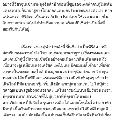
อย่างที่วีฮาจุนเข้ามาผดุงจิตสำนึกก่อนที่ซูยอลจะตกต่ำจนกู่ไม่กลับ
และสุดท้ายก็นำมาสู่การโอบกอดและยอมรับตัวตนของตัวเอง หาก
แน่นอนว่า ซีรี่ส์เราเป็นแนว Action Fantasy ใช้เวลาเล่าภายใน
สิบกว่าตอน อาจไม่ได้ทำเพื่อความสมจริงแต่ก็เชื่อว่าเป็นสิ่งที่
ยอมรับกันได้อยู่
เรื่องราวของคู่ซ่าบ้าพลังนี้ ขึ้นชื่อว่าเป็นซีรี่ส์เกาหลี
ย่อมรับรองความปังไม่ไหว สนุกตามมาตราฐาน เรื่องของคนเลว
และคนบ้าคู่นี้ มีความเข้มข้นอย่างต่อเนื่อง น่าตื่นเต้นตลอด ถึง
เนื้อหาจะดูเหมือนเคร่งเครียด แต่ไม่เลย มีคอมเมดี้เข้ามาเพื่อพัก
เบรคเป็นระยะตามสไตล์ พี่ดงอุคแนวรว้ายๆนี่น่ารักมาก วีฮาจุน
หล่อกวนโอ๊ย ยิ้มทีคือคาแรคเตอร์ดีมาก เคมีเข้ากันสุดๆ เข้ากว่า
เลิฟไลน์ที่มีแบบพอกรุ้มกริ่มเสียอีก ฉากบู๊สนุกสนาน ไม่ได้บู๊ล้าง
ผลาญแบบvagabondหรอกค่ะ แต่ให้อารมณ์แบบเชียร์มวย เพราะ
พี่ๆเขาเท่มาก ส่วนฉากที่ไม่บู๊(เวลาที่พี่ๆเขาโดนต่อย)
ฉากViolence ก็คือถึงใจ รุนแรงเหลือ ได้แต่ตะโกนในใจว่าอย่าทำ
พี่หนู! เนื้อเรื่องมีหลายอย่างน่าติดตาม เพราะไม่ได้มีคดีใหญ่คดี
เดียวจบ เลยไม่ค่อยยืดเยื้อ แต่บางครั้งก็ดูฝืนนิดๆเพื่อที่จะให้เรื่อง