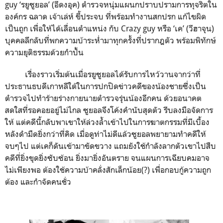
guy ‘รยูซูยอล’ (อีดงอุค) ตำรวจหนุ่มแผนกปราบปรามการทุจริตใน
องค์กร ฉลาด เจ้าเล่ห์ ขี้ประจบ ที่พร้อมทำงานสกปรก แก้ไขผิด
เป็นถูก เพื่อให้ได้เลื่อนตำแหน่ง กับ Crazy guy หรือ ‘เค’ (วีฮาจุน)
บุคคลลึกลับที่พกความบ้าระห่ำมาทุกครั้งที่ปรากฎตัว พร้อมพิทักษ์
ความยุติธรรมด้วยกำปั้น
เรื่องราวเริ่มต้นเมื่อรยูซูยอลได้รับการไหว้วานจากว่าที่
ประธานธบดีเกาหลีใต้ในการปกปิดข่าวคดีของน้องชายซึ่งเป็น
ตำรวจไปทำร้ายร่างกายนายตำรวจรุ่นน้องอีกคน ด้วยอนาคต
สดใสที่รอคอยอยู่ไม่ไกล ซูยอลจึงโค้งคำนับสุดตัว รีบลงมือจัดการ
ให้ แต่คดีนี้กลับพาเขาให้ล่วงล้ำเข้าไปในการฆาตกรรมที่มีเบื้อง
หลังดำมืดยิ่งกว่าที่คิด เมื่อดูท่าไม่ดีแล้วซูยอลพยายามทำคดีให้
จบๆไป แต่เคก็ดันเข้ามาขัดขวาง แถมยังใช้กำลังลากตัวเขาไปสืบ
คดีที่ยิ่งขุดยิ่งซับซ้อน ยิ่งมายิ่งอันตราย จนแผนการเฉียบคมอาจ
ไม่เพียงพอ ต้องใช้ความบ้าคลั่งสักเล็กน้อย(?) เพื่อกอบกู้ความถูก
ต้อง และกำจัดคนชั่ว