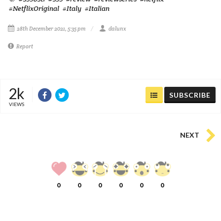
#NetflixOriginal
#Italy
#Italian
28th December 2021, 5:35 pm
dalunx
Report
2k
SUBSCRIBE
VIEWS
NEXT
0
0
0
0
0
0