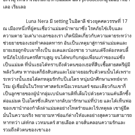
เลอ เริ่มเลอ
Luna Nera มี setting ในอิตาลี ช่วงยุคศตวรรษที่ 17
ณ เมืองหนึ่งที่ผู้คนเชื่อว่าแม่มดนำพามาซึ่ง โรคภัยไข้เจ็บและ
ความตาย ‘อเด’นางเอกของเรา เกิดนิมิตเกี่ยวกับความตายระหว่าง
ช่วยยายของเธอทำคลอดทารก อันเป็นเหตุมาสู่การล่าแม่มดและ
ยายเธอถูกจับเผาทั้งเป็น อเดและน้องชาย วาเลนเต้จึงต้องหลบลี้
หนีภัยไปยังนครที่สาบสูญ จนได้พบกับกลุ่มเพื่อนเก่าของแม่ซึ่ง
เป็นแม่มด ที่นั่นเธอได้ทราบถึงตัวตนของเธอที่สืบเชื้อสายสตรีผู้มี
พลังวิเศษ หากอเดก็ยังสับสนและไม่อาจยอมรับตัวตนนั้นได้เพราะ
ระหว่างนั้นเธอได้ตกหลุมรักกับปีเอโตร หนุ่มนักศึกษาแพทย์จาก
โรม ผู้เชื่อมั่นในวิทยาศาสตร์เหนือเวทมนตร์ ขณะเดียวกันเขาก็
เป็นลูกชายของผู้นำกลุ่มเบนันดานติที่เต็มไปด้วยความแค้นลึกซึ้ง
ต่อแม่มด ปีเอโตรซึ่งเดินทางกลับมารักษาแม่ที่ป่วย และได้เห็นพ่อ
ของเขานำกองกำลังล่าแม่มดอย่างโหดร้ายและไร้เหตุผล เขาผู้ยึด
มั่นในความจริง พยายามหาข้อแก้ต่างให้อเดอย่างสุดความสามารถ
หากทว่า เล่ห์กล เวทมนตร์ สายเลือด อาจสั่นคลอนความรักและ
รวมถึงตัวตนของเขาเอง