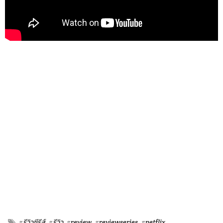
#รีวิวซีรีส์
#รีวิว
#review
#reviewseries
#netflix