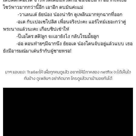
โชว์พาวมากกว่านี้อีก เอาอีก ตบมันค่ะแม่
-วาเลนเต้ ยัยน้อง น้องน่ารัก ดูเพลินมากทุกฉากที่ออก
-อเด กับเปอเซโปลิส เพื่อนจริงปะคะ แอร์ไทม์เยอะกว่าคู่
พระนางแล้วนะคะ เกือบชิปเข้าให้
-ปีเอโตร สติ!ลูก จะเอายังไง กลับโรมมั้ยลูก
-อ่อ ตอนท้ายๆมีฉากนึง ยัยอเด น้องโดนจับอยู่แล้วแบบ เธอ
ยังมีอารมณ์มาเต้นรำกับผู้ชายหรอ!
มาๆ แอบแปะ Trailerให้ เผื่อทุกคนดูแล้ว อยากให้มีภาคสอง netflix จะได้เห็นใจ
กันบ้าง ดูเพลินๆ อย่าคิดมาก ใครดูแล้วมาเม้ามอยกันได้