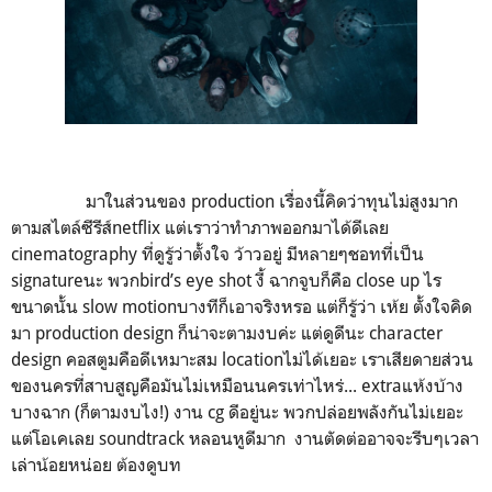
มาในส่วนของ production เรื่องนี้คิดว่าทุนไม่สูงมาก
ตามสไตล์ซีรีส์netflix แต่เราว่าทำภาพออกมาได้ดีเลย
cinematography ที่ดูรู้ว่าตั้งใจ ว้าวอยู่ มีหลายๆชอทที่เป็น
signatureนะ พวกbird’s eye shot งี้ ฉากจูบก็คือ close up ไร
ขนาดนั้น slow motionบางทีก็เอาจริงหรอ แต่ก็รู้ว่า เห้ย ตั้งใจคิด
มา production design ก็น่าจะตามงบค่ะ แต่ดูดีนะ character
design คอสตูมคือดีเหมาะสม locationไม่ได้เยอะ เราเสียดายส่วน
ของนครที่สาบสูญคือมันไม่เหมือนนครเท่าไหร่...​ extraแห้งบ้าง
บางฉาก (ก็ตามงบไง!) งาน cg ดีอยู่นะ พวกปล่อยพลังกันไม่เยอะ
แต่โอเคเลย soundtrack หลอนหูดีมาก งานตัดต่ออาจจะรีบๆเวลา
เล่าน้อยหน่อย ต้องดูบท