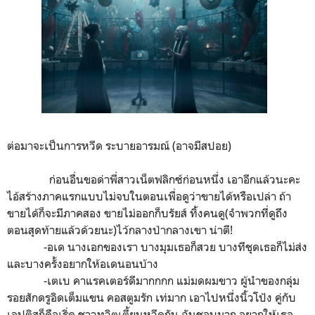
ต่อมาจะเป็นการหวีด ระบายอารมณ์ (อาจมีสปอย)
ก่อนอื่นขอด่าพี่สาวเน็ตฟลิกซ์ก่อนหนึ่ง เอาอีกแล้วนะคะ
ไอ้สร้างภาคแรกแบบไม่จบในตอนเพื่อดูว่าขายได้หรือเปล่า ถ้า
ขายได้ก็จะมีภาคสอง ขายไม่ออกก็บรัยส์ ทิ้งคนดู(จำพวกที่ดูถึง
ตอนสุดท้ายแล้วด้วยนะ)ไว้กลางป่ากลางเขา น่าตี!
-อเด นางเอกของเรา บางมุมเธอก็สวย บางทีชุดเธอก็ไม่ส่ง
และบางครั้งอยากให้อเดนอนบ้าง
-เตเบ คาแรคเตอร์ดีมากกกก แม่มดผมขาว ผู้นำของกลุ่ม
รอยสักดรูอิดเต็มแขน คอสตูมรัก เท่มาก เอาไปหนึ่งนิ้วโป้ง คู่กับ
เลปติสก็คือเริ่ด ชาวทวิตเตี้ยนหวีดกัน ฉันชอบมาก อยากให้เธอ