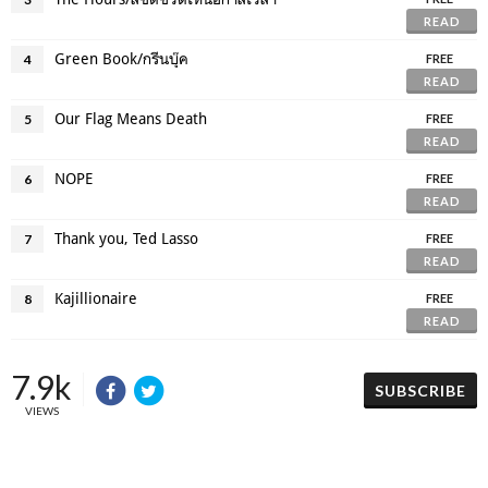
READ
Green Book/กรีนบุ๊ค
4
FREE
READ
Our Flag Means Death
5
FREE
READ
NOPE
6
FREE
READ
Thank you, Ted Lasso
7
FREE
READ
Kajillionaire
8
FREE
READ
7.9k
SUBSCRIBE
VIEWS