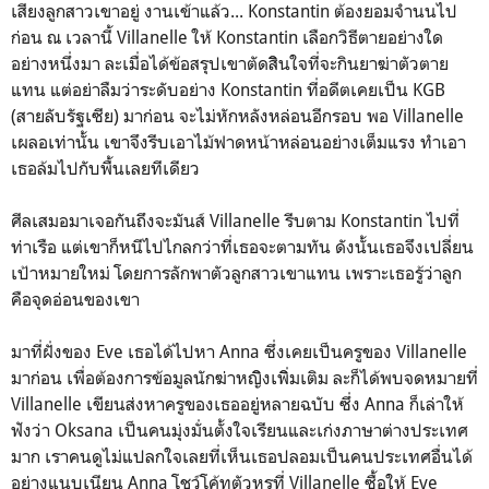
เสียงลูกสาวเขาอยู่ งานเข้าแล้ว... Konstantin ต้องยอมจำนนไป
ก่อน ณ เวลานี้ Villanelle ให้ Konstantin เลือกวิธีตายอย่างใด
อย่างหนึ่งมา ละเมื่อได้ข้อสรุปเขาตัดสิินใจที่จะกินยาฆ่าตัวตาย
แทน แต่อย่าลืมว่าระดับอย่าง Konstantin ที่อดีตเคยเป็น KGB
(สายลับรัฐเซีย) มาก่อน จะไม่หักหลังหล่อนอีกรอบ พอ Villanelle
เผลอเท่านั้น เขาจึงรีบเอาไม้ฟาดหน้าหล่อนอย่างเต็มแรง ทำเอา
เธอล้มไปกับพื้นเลยทีเดียว
ศีลเสมอมาเจอกันถึงจะมันส์ Villanelle รีบตาม Konstantin ไปที่
ท่าเรือ แต่เขาก็หนีไปไกลกว่าที่เธอจะตามทัน ดังนั้นเธอจึงเปลี่ยน
เป้าหมายใหม่ โดยการลักพาตัวลูกสาวเขาแทน เพราะเธอรู้ว่าลูก
คือจุดอ่อนของเขา
มาที่ฝั่งของ Eve เธอได้ไปหา Anna ซึ่งเคยเป็นครูของ Villanelle
มาก่อน เพื่อต้องการข้อมูลนักฆ่าหญิิงเพิิ่มเติม ละก็ได้พบจดหมายที่
Villanelle เขียนส่งหาครูของเธออยู่หลายฉบับ ซึ่ง Anna ก็เล่าให้
ฟังว่า Oksana เป็นคนมุ่งมั่นตั้งใจเรียนและเก่งภาษาต่างประเทศ
มาก เราคนดูไม่แปลกใจเลยที่เห็นเธอปลอมเป็นคนประเทศอื่นได้
อย่างแนบเนียน Anna โชว์โค้ทตัวหรูที่ Villanelle ซื้อให้ Eve