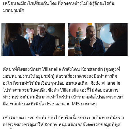
เหมือนจะมีอะไรเชื่อมกัน โดยที่ต่างคนต่างไม่ได้รู้จักอะไรกัน
มากมายนัก
ตัดมาที่ฝั่งของนักฆ่า Villanelle กำลังโดน Konstantin (คุณลุงที่
มอบหมายงานให้อยู่ประจำ) ต่อว่าเรื่องเวลาจะลงมือทำภารกิจ
อะไร ก็ช่วยทำให้มันเงียบๆหน่อย อย่าเลยเถิด.. จึงส่ง Villanelle
ไปทำงานร่วมกับคนอื่น ซึ่งตัว Villanelle เองก็ไม่ค่อยชอบการ
ทำงานร่วมกับคนอื่นมากเท่าไหร่นัก เป้าหมายต่อไปของพวกเขา
คือ Frank บอสที่เพิ่งไล่ Eve ออกจาก MI5 มามาดๆ
เช้าวันต่อมา Eve กับทีมงานได้หารือเรื่องกระเป๋าเดินทางที่นักฆ่า
ส่งพวกของขวัญมาให้ Kenny หนุ่มแฮกเกอร์ได้ตรวจข้อมูลที่ทูต