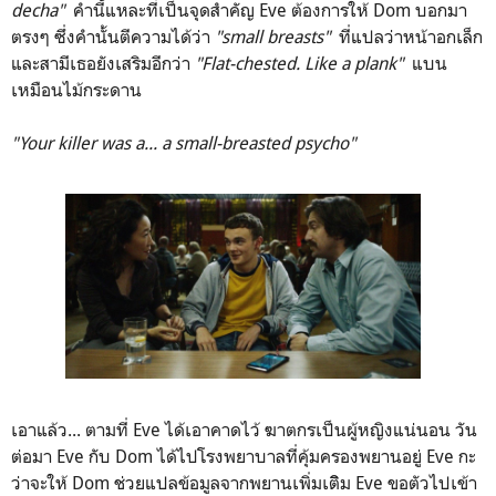
decha"
คำนี้แหละที่เป็นจุดสำคัญ Eve ต้องการให้ Dom บอกมา
ตรงๆ ซึ่งคำนั้นตีความได้ว่า
"small breasts"
ที่แปลว่าหน้าอกเล็ก
และสามีเธอยังเสริมอีกว่า
"Flat-chested. Like a plank"
แบน
เหมือนไม้กระดาน
"Your killer was a... a small-breasted psycho"
เอาแล้ว... ตามที่ Eve ได้เอาคาดไว้ ฆาตกรเป็นผู้หญิงแน่นอน วัน
ต่อมา Eve กับ Dom ได้ไปโรงพยาบาลที่คุ้มครองพยานอยู่ Eve กะ
ว่าจะให้ Dom ช่วยแปลข้อมูลจากพยานเพิ่มเติิม Eve ขอตัวไปเข้า