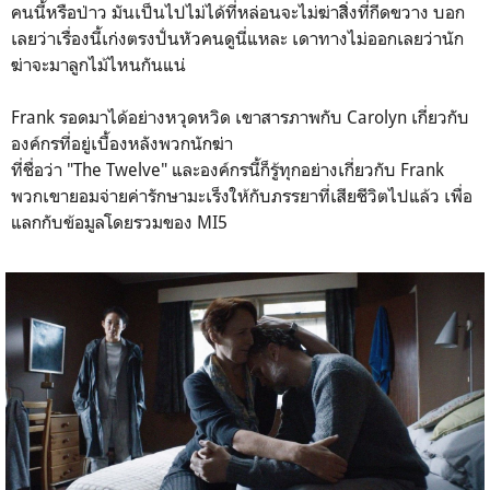
คนนี้หรือป่าว มันเป็นไปไม่ได้ที่หล่อนจะไม่ฆ่าสิิ่งที่กีดขวาง บอก
เลยว่าเรื่องนี้เก่งตรงปั่นหัวคนดูนี่แหละ เดาทางไม่ออกเลยว่านัก
ฆ่าจะมาลูกไม้ไหนกันแน่
Frank รอดมาได้อย่างหวุดหวิด เขาสารภาพกับ Carolyn เกี่ยวกับ
องค์กรที่อยู่เบื้องหลังพวกนักฆ่า
ที่ชื่อว่า "The Twelve" และองค์กรนี้ก็รู้ทุกอย่างเกี่ยวกับ Frank
พวกเขายอมจ่ายค่ารักษามะเร็งให้กับภรรยาที่เสียชีวิตไปแล้ว เพื่อ
แลกกับข้อมูลโดยรวมของ MI5