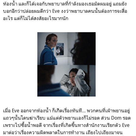
ห้องน้ำ และก็ได้เจอกับพยาบาลที่กำลังมองเธอมัดผมอยู่ แถมยัง
บอกอีกว่าปล่อยผมดีกว่า Eve งงว่าพยาบาลคนนั้นต้องการจะสื่อ
อะไร แต่ก็ไม่ได้สงสัยอะไรมากนัก
เมื่อ Eve ออกจากห้องน้ำ ก็เกิิดเรื่องทันที... พวกคนที่เฝ้าพยานอยู่
แถวๆนั้นโดนฆ่าเรียบ แม้แต่ตัวพยานเองก็ไม่รอด ส่วน Dom รอด
เพราะไปซื้อน้ำพอดี จากเรื่องที่เกิดขึ้นทางสำนักงานเรียกตัว Eve
มาต่อว่าเรื่องความผิดพลาดในการทำงาน เถียงไปเถียงมาจน