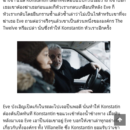
ฆ่าเขา แน่สิ Konstantin เลือกที่จะตอบแบบกวนโอ๊ยว่าถ้าเขาบอก
เธอเขาต้องฆ่าเธอก่อนและก็หัวเราะกลบเกลือนทีหลัง Eve ก็
หัวเราะกลับโดยยืนกรานซ้ำแล้วซ้ำเล่าว่าไม่เป็นไรสำหรับเขาที่จะ
ฆ่าเธอ Eve ถามต่อว่าจริิงๆแล้วเขาเป็นส่วนหนึ่งขององค์กร The
Twelve หรือเปล่า นั่นซึ่งทำให้ Konstantin หัวเราะอีกครั้ง
Eve บังเอิญเปิดเก๊ะในรถละไปเจอปืนพอดี นั่นทำให้ Konstatin
ต้องดันปิดทันที Konstantin ขอแวะเข้าห้องน้ำข้างทาง เมืื่อหัน
หลังมาเจอ Eve เอาปืนจ่อเขาอยู่ Eve บอกให้เขาเล่าทุกอย่างที่
เกี่ยวกับทั้งองค์กร ทั้ง Villanelle ซึ่ง Konstantin ยอมรับว่าเขา