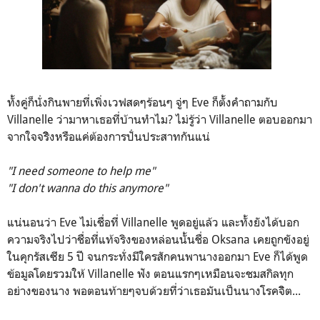
ทั้งคู่ก็นั่งกินพายที่เพิ่งเวฟสดๆร้อนๆ จู่ๆ Eve ก็ตั้งคำถามกับ
Villanelle ว่ามาหาเธอที่บ้านทำไม? ไม่รู้ว่า Villanelle ตอบออกมา
จากใจจริิงหรือแค่ต้องการปั่นประสาทกันแน่
"I need someone to help me"
"I don't wanna do this anymore"
แน่นอนว่า Eve ไม่เชื่อที่ Villanelle พูดอยู่แล้ว และทั้งยังได้บอก
ความจริงไปว่าชื่อที่แท้จริงของหล่อนนั้นชื่อ Oksana เคยถูกขังอยู่
ในคุกรัสเซีย 5 ปี จนกระทั่งมีใครสักคนพานางออกมา Eve ก็ได้พูด
ข้อมูลโดยรวมให้ Villanelle ฟัง ตอนแรกๆเหมือนจะชมสกิลทุก
อย่างของนาง พอตอนท้ายๆจบด้วยที่ว่าเธอมันเป็นนางโรคจิิต...