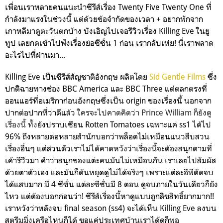
เพื่อนเราหลายคนแนะนำซีรีส์เรื่อง Twenty Five Twenty One ที่
กำลังมาแรงในช่วงนี้ แต่ด้วยข้อจำกัดของเวลา + อยากพักจาก
เกาหลีมาดูตะวันตกบ้าง บังเอิญไปเจอรีวิวเรื่อง Killing Eve ในยู
ทูป เลยกดเข้าไปฟังเรื่องย่อซีซั่น 1 ก่อน เรากลับเห่ย! นี่เราพลาด
อะไรไปที่ผ่านมา...
Killing Eve เป็นซีรีส์สัญชาติอังกฤษ ผลิตโดย
Sid Gentle Films
ซึ่ง
ปกติิฉายทางช่อง BBC America และ BBC Three แต่ตลกตรงที่
ออนแอร์ที่อเมริกาก่อนอังกฤษซึ่งเป็น origin ของเรื่องนี้ นอกจาก
ปากต่อปากที่ว่าดีแล้ว
ใครจะไปคาดคิดว่า Prince William ก็ยังดู
เรื่องนี้ ทั้ง
ยังปราบเซียน Rotten Tomatoes เฉพาะแค่ ss1 ได้ไป
96% ถึงหลายต่อหลายสำนักบอกว่าพล็อตไม่เหมือนแนวสืบสวน
เรื่องอื่นๆ แต่ส่วนตัวเราไม่ได้คาดหวังว่าเรื่องนี้จะต้องสนุกตามที่
เค้ารีวิิวมา คำว่าสนุกของแต่ะคนมันไม่เหมือนกัน
เราเลยไปสัมผัส
ด้วยตาตัวเอง และมันก็ดันหยุดดูไม่ได้จริงๆ เพราะแต่ละอีพีตัดจบ
ได้แสบมาก มี 4 ซีซั่น แต่ละ
ซีซั่นมี 8 ตอน ดูจบภายในวันเดียวก็ยัง
ไหว
แต่ต้องบอกก่อนว่า! ซีรีส์เรื่องนี้หาดูแบบถูกลิิขสิทธิ์ยากมาก!!
เราหวังว่าหลังจบ final season (ss4) จะได้เห็น Killing Eve ลงบน
สตรีมมิ่งเครือไหนก็ได้ ขอแค่ประเทศบ้านเราได้ดูก็พอ