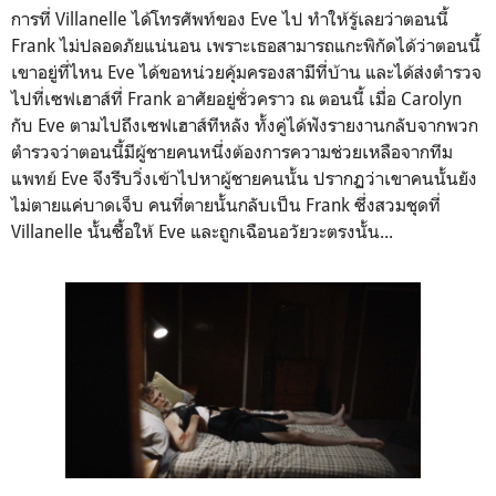
การที่ Villanelle ได้โทรศัพท์ของ Eve ไป ทำให้รู้เลยว่าตอนนี้
Frank ไม่ปลอดภัยแน่นอน เพราะเธอสามารถแกะพิกัดได้ว่าตอนนี้
เขาอยู่ที่ไหน Eve ได้ขอหน่วยคุ้มครองสามีที่บ้าน และได้ส่งตำรวจ
ไปที่เซฟเฮาส์ที่ Frank อาศัยอยู่ชั่วคราว ณ ตอนนี้ เมื่อ Carolyn
กับ Eve ตามไปถึงเซฟเฮาส์ทีหลัง ทั้งคู่ได้ฟังรายงานกลับจากพวก
ตำรวจว่าตอนนี้มีผู้ชายคนหนึ่งต้องการความช่วยเหลือจากทีม
แพทย์ Eve จึงรีบวิ่งเข้าไปหาผู้ชายคนนั้น ปรากฏว่าเขาคนนั้นยัง
ไม่ตายแค่บาดเจ็บ คนที่ตายนั้นกลับเป็น Frank ซึ่งสวมชุดที่
Villanelle นั้นซื้อให้ Eve และถูกเฉือนอวัยวะตรงนั้น...