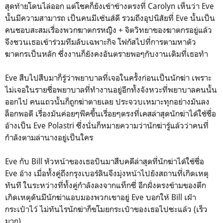
สุดท้ายโดนไล่ออก แต่โชคก็ยังเข้าข้างตรงที่ Carolyn เห็นว่า Eve
นั้นมีความสามารถ เป็นคนมีเซ้นส์ดี รวมถึงอุปนิสัยที่ Eve นั้นเป็น
คนชอบสะสมเรื่องพวกฆาตกรหญิิง + จิตวิทยาของฆาตกรอยู่แล้ว
จึงชวนเธอเข้าร่วมทีมลับเฉพาะกิจ โฟกัสไปที่การตามหาตัว
ฆาตกรเป็นหลัก ซึ่งงานก็ยังคงอันตรายพอๆกับงานเดิมท่ี่เธอทำ
Eve สืบไปสืบมาก็รู้ว่าพยาบาลที่เจอในครั้งก่อนเป็นนักฆ่า เพราะ
ไม่เจอในรายชื่อพยาบาลที่ทำงานอยู่อีกทั้งจังหวะที่พยาบาลคนนั้น
ออกไป คนแถวนั้นก็ถูกฆ่าตายเลย ประจวบเหมาะทุกอย่างมันลง
ล็อกพอดี เรื่องมันค่อยๆพีคขึ้นเรื่อยๆตรงที่เคสล่าสุดนักฆ่าได้ใช้ชื่อ
อ้างเป็น Eve Polastri ซึ่งนั่นก็หมายความว่านักฆ่ารู้แล้วว่าคนที่
กำลังตามล่านางอยู่เป็นใคร
Eve กับ Bill หัวหน้าของเธอบินมาสืบคดีล่าสุดที่นักฆ่าได้ใช้ชื่อ
Eve อ้าง เมื่อทั้งคู่ถึงกรุงเบอร์ลินจึงมุ่งหน้าไปยังสถานที่เกิดเหตุ
ทันที ในระหว่างที่ทั้งคู่กำลังลงจากแท็กซี่ อีกฝั่งตรงข้ามของตึก
เกิดเหตุดันมีนักฆ่าแอบมองพวกเขาอยู่ Eve บอกให้ Bill เฝ้า
กระเป๋าไว้ ไม่ทันไรนักฆ่าก็ขโมยกระเป๋าของเธอไปซะแล้ว (เร็ว
มาก)