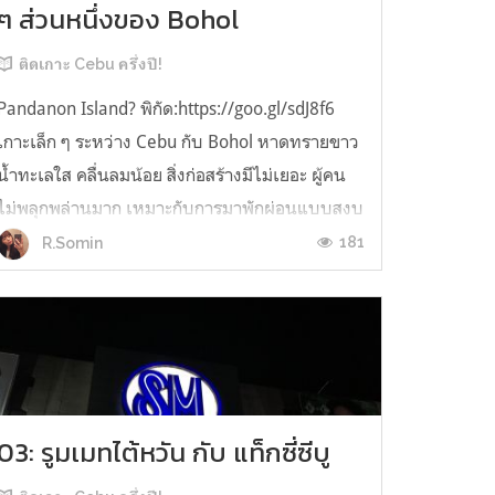
ๆ ส่วนหนึ่งของ Bohol
ติดเกาะ Cebu ครึ่งปี!
Pandanon Island? พิกัด:https://goo.gl/sdJ8f6
เกาะเล็ก ๆ ระหว่าง Cebu กับ Bohol หาดทรายขาว
น้ำทะเลใส คลื่นลมน้อย สิ่งก่อสร้างมีไม่เยอะ ผู้คน
ไม่พลุกพล่านมาก เหมาะกับการมาพักผ่อนแบบสงบ
ๆ หรือ จะถ่ายภาพ Pre-Wedding ก็ได้เหมือนกัน ..
181
R.Somin
เริ่มต้นออกเดินทางจาก Cebu City ไปถึงท่าเรือ
Mactan ประมาณ 1 ชั่วโม...
03: รูมเมทไต้หวัน กับ แท็กซี่ซีบู