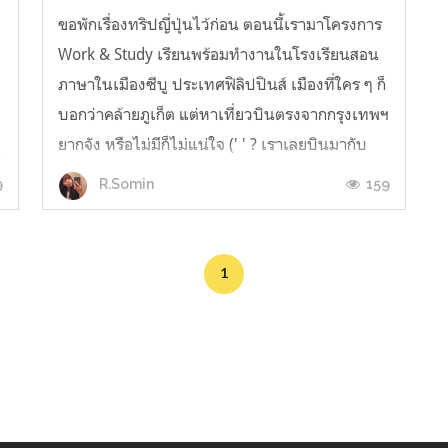
ขอพักเรื่องทริปญี่ปุ่นไว้ก่อน ตอนนี้เรามาโครงการ
Work & Study เรียนพร้อมทำงานในโรงเรียนสอน
ภาษาในเมืองซีบู ประเทศฟิลิปปินส์ เมืองที่ใคร ๆ ก็
บอกว่าคล้ายภูเก็ต แต่หาเที่ยวบินตรงจากกรุงเทพฯ
ยากจัง หรือไม่มีก็ไม่แน่ใจ (' ' ? เราเลยบินมากับ
น
สายการบิน Cathay Pacific ต่อเครื่องที่ฮ่องกง
9
159
R.Somin
โหลดกระเป๋าได้ 30...
1