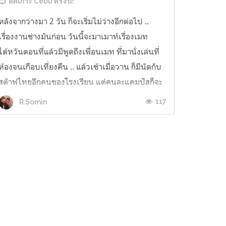
ติดเกาะ Cebu ครึ่งปี!
หลังจากว่างมา 2 วัน ก็จะเริ่มไม่ว่างอีกต่อไป ..
เรื่องงานช่างมันก่อน วันนี้จะมาเมาท์เรื่องเมท
ไต้หวันตอนที่แล้วมีพูดถึงเพื่อนเมท ที่มานั่งเล่นที่
ห้องจนเกือบเที่ยงคืน .. แล้วเช้าเมื่อวาน ก็มีนัดกับ
สต๊าฟไทยอีกคนของโรงเรียน แต่คนละแคมปัสก็จะ
มาสอนงานของฝั่งไทย แล้วก็พาไปทัวร์อีกแคมปัส
117
R.Somin
เผื่อบางทีเรามีงานท...