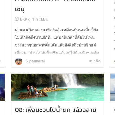
เซบู
BKK girl in CEBU
ผ่านมาเกือบสองอาทิตย์แล้วเหมือนกันนะเนี้ย ก็ยัง
ไม่เลิกคิดถึงบ้านสักที.. แต่ปกติเวลาที่ส้มไปไหน
ช่วงแรกๆนอกจากตื่นเต้นแล้วยังคิดถึงบ้านอีกแต่
เมื่อเวลาผ่านไปส้มก็จะชินแล้วอยู่ได้ด้วยตัวของส้ม
เอง เมื่อวันอาทิตย์ที่ผ่านได้มีโอกาสไปติดตาม
k
162
S. pannarai
นักเรียนไปเที่ยวแถวโบสถ์ที่ค่อนข้างมีชื่อเสียงของ
เซบูมา เอาจริงๆช...
08: เพื่อนชวนไปน้ำตก แล้วฉลาม