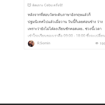
ติดเกาะ Cebu ครึ่งปี!
หลังจากที่สอบวัดระดับภาษาอังกฤษแล้วก็
ปฐมนิเทศไปแล้วเมื่อวาน วันนี้ก็เลยค่อนข้าง ว่าง
เพราะว่ายังไม่ได้ลงเรียนซักคอสเลย.. ช่วงนี้เวลา
เข้าโรงเรียนของเราคืือ 09:00 - 18:00 ซึ่งจะเปลี่ย
ทุก 2 สัปดาห์ สลับกับสต๊าฟคนอื่น วันนี้เลยได้ตื่น
19
R.Somin
สายหน่อย ออกจากหอมากินข้าวตอน 08:40
ทักทายโอฮาโย(?) มาตลอดทาง ทั้งวัน...