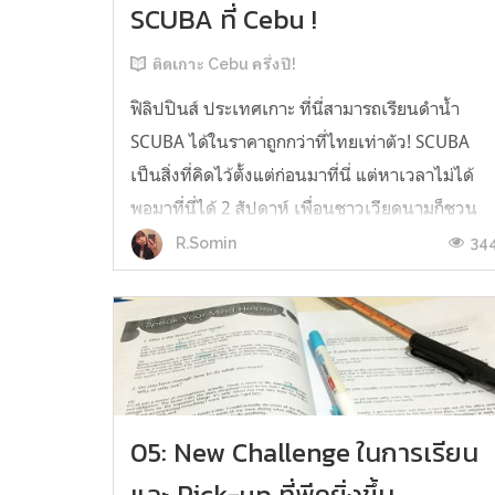
SCUBA ที่ Cebu !
ติดเกาะ Cebu ครึ่งปี!
ฟิลิปปินส์ ประเทศเกาะ ที่นี่สามารถเรียนดำน้ำ
SCUBA ได้ในราคาถูกกว่าที่ไทยเท่าตัว! SCUBA
เป็นสิ่งที่คิดไว้ตั้งแต่ก่อนมาที่นี่ แต่หาเวลาไม่ได้
พอมาที่นี่ได้ 2 สัปดาห์ เพื่อนชาวเวียดนามก็ชวน
แถมหาที่เรียนต่อราคามาเรียบร้อย เราก็โอเคทันที
34
R.Somin
ไม่คิดเยอะ จ่ายเงินอย่างเดียว lol คอร์สที่ลงเรียน
ไปก็เป็น Cross O...
05: New Challenge ในการเรียน
และ Pick-up ที่พีคยิ่งขึ้น