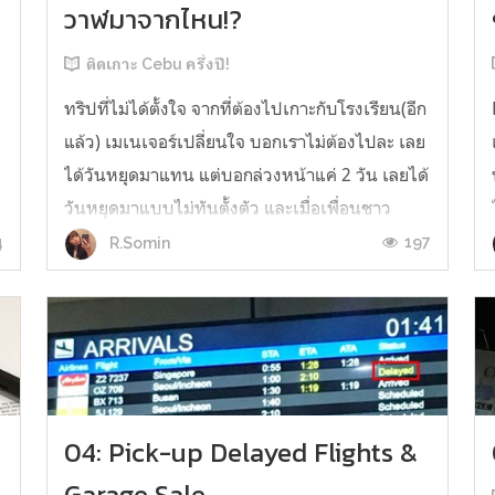
วาฬมาจากไหน!?
ติดเกาะ Cebu ครึ่งปี!
ทริปที่ไม่ได้ตั้งใจ จากที่ต้องไปเกาะกับโรงเรียน(อีก
แล้ว) เมเนเจอร์เปลี่ยนใจ บอกเราไม่ต้องไปละ เลย
ได้วันหยุดมาแทน แต่บอกล่วงหน้าแค่ 2 วัน เลยได้
วันหยุดมาแบบไม่ทันตั้งตัว และเมื่อเพื่อนชาว
ไต้หวัน รูมเมทเก่า (เราเพิ่งโดนย้ายให้ไปอยู่ห้อง
4
197
R.Somin
เด็กญี่ปุ่น) ก็ตาเป็นประกาย ชวนไปน้ำตก
Kawasan ที่มีกิจกรรมนั่งแพไ...
04: Pick-up Delayed Flights &
Garage Sale