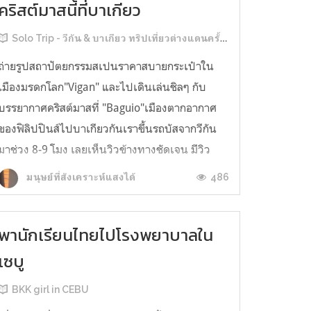
คริสต์มาสนี้ที่บาเกียว
Solo Trip - วีกัน & บาเกียว ทริปเที่ยวต่างแดนครั้งแรก
ถ่ายรูปสถาปัตยกรรมสเปนราคาสบายกระเป๋าใน
เมืองมรดกโลก"Vigan" และไปเดินเล่นชิลๆ กับ
บรรยากาศคริสต์มาสที่ "Baguio"เมืองตากอากาศ
ของฟิลิปปินส์ไปบาเกียวกันเราขึ้นรถบัสจากวีกัน
มาช่วง 8-9 โมง เลยเห็นวิวข้างทางชัดเจน มีวิว
หลายแบบทั้งริมทะเล ทุ่งนา ไปยันป่าเขา รถบัสที่นี่
486
มนุษย์ที่สังเคราะห์แสงได้
ดีอย่างหนึ่งคือเปิดเพลงให้ฟังด้วย ไม่น่า...
พานักเรียนไทยไปโรงพยาบาลใน
เซบู
BKK girl in CEBU