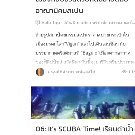
อาณานิคมสเปน
Solo Trip - วีกัน & บาเกียว ทริปเที่ยวต่างแดนครั้งแรก
ถ่ายรูปสถาปัตยกรรมสเปนราคาสบายกระเป๋าใน
เมืองมรดกโลก"Vigan" และไปเดินเล่นชิลๆ กับ
บรรยากาศคริสต์มาสที่ "Baguio"เมืองตากอากาศ
ของฟิลิปปินส์ สวัสดีค่า วันนี้จะมารีวิวทริปประเทศ
ใกล้ๆ ราคาเบาๆ แต่ได้กลิ่นอายสเปนแรงๆ หลาย
1.1
มนุษย์ที่สังเคราะห์แสงได้
คนคงเดาออกแล้ว น่าจะมีอยู่ประเทศเดียวในแถบ
อาเซียนที่ฟิลนี้ “ฟิลิปปินส์” นั่นเองง...
06: It's SCUBA Time! เรียนดำน้ำ