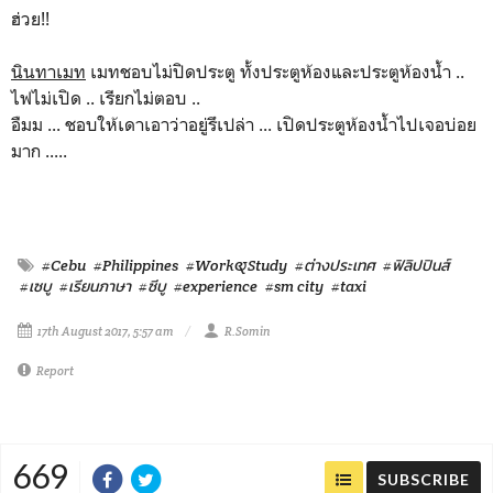
ฮ่วย!!
นินทาเมท
เมทชอบไม่ปิดประตู ทั้งประตูห้องและประตูห้องน้ำ ..
ไฟไม่เปิด .. เรียกไม่ตอบ ..
อืมม ... ชอบให้เดาเอาว่าอยู่รึเปล่า ... เปิดประตูห้องน้ำไปเจอบ่อย
มาก .....
#Cebu
#Philippines
#Work&Study
#ต่างประเทศ
#ฟิลิปปินส์
#เซบู
#เรียนภาษา
#ซีบู
#experience
#sm city
#taxi
17th August 2017, 5:57 am
R.Somin
Report
669
SUBSCRIBE