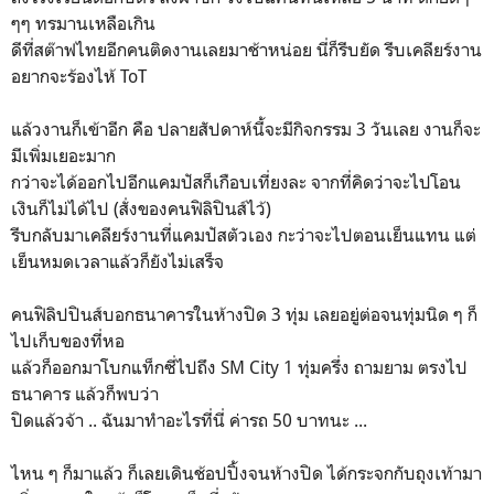
ๆๆ ทรมานเหลือเกิน
ดีที่สต๊าฟไทยอีกคนติดงานเลยมาช้าหน่อย นี่ก็รีบยัด รีบเคลียร์งาน
อยากจะร้องไห้ ToT
แล้วงานก็เข้าอีก คือ ปลายสัปดาห์นี้จะมีกิจกรรม 3 วันเลย งานก็จะ
มีเพิ่มเยอะมาก
กว่าจะได้ออกไปอีกแคมปัสก็เกือบเที่ยงละ จากที่คิดว่าจะไปโอน
เงินก็ไม่ได้ไป (สั่งของคนฟิลิปินส์ไว้)
รีบกลับมาเคลียร์งานที่แคมปัสตัวเอง กะว่าจะไปตอนเย็นแทน แต่
เย็นหมดเวลาแล้วก็ยังไม่เสร็จ
คนฟิลิปปินส์บอกธนาคารในห้างปิด 3 ทุ่ม เลยอยู่ต่อจนทุ่มนิด ๆ ก็
ไปเก็บของที่หอ
แล้วก็ออกมาโบกแท็กซี่ไปถึง SM City 1 ทุ่มครึ่ง ถามยาม ตรงไป
ธนาคาร แล้วก็พบว่า
ปิดแล้วจ้า .. ฉันมาทำอะไรที่นี่ ค่ารถ 50 บาทนะ ...
ไหน ๆ ก็มาแล้ว ก็เลยเดินช้อปปิ้งจนห้างปิด ได้กระจกกับถุงเท้ามา