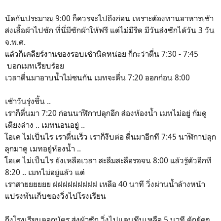
นัดกันประมาณ 9:00 ก็ควรจะไปถึงก่อน เพราะต้องทานอาหารเช้า
ส่งเสื้อผ้าไปซัก ที่นี่มีซักผ้าให้ฟรี แต่ไม่มีรีด มีวันส่งซักได้วัน 3 วัน
จ.พ.ศ.
แล้วก็เคลียร์งานของรอบเช้านิดหน่อย ก็กะว่าตื่น 7:30 - 7:45
บอกเมทเรียบร้อย
เวลาตื่นมาอาบน้ำไม่ชนกัน เมทจะตื่น 7:20 ออกก่อน 8:00
เช้าวันรุ่งขึ้น ..
เราก็ตื่นมา 7:20 ก่อนนาฬิกาปลุกอีก ส่องห้องน้ำ เมทไม่อยู่ ก้มดู
เตียงล่าง .. เมทนอนอยู่ ..
โอเค ไม่เป็นไร เราตื่นเร็ว เราก็งีบต่อ ตื่นมาอีกที 7:45 นาฬิกาปลุก
ลุกมาดู เมทอยู่ห้องน้ำ ..
โอเค ไม่เป็นไร ยังเหลือเวลา สะลืมสะลือรอจน 8:00 แล้วรู้ตัวอีกที
8:20 .. เมทไม่อยู่แล้ว แต่
เราสายยยยยย ฝฝฝฝฝฝฝฝฝ เหลือ 40 นาที วิ่งผ่านน้ำล้างหน้า
แปรงฟันเก็บของวิ่งไปโรงเรียน
ถึงโรงเรียนตอกบัตร ส่งผ้าซัก วิ่งไปแคนทีนเหลือ 5 นาที ตักยัดๆ