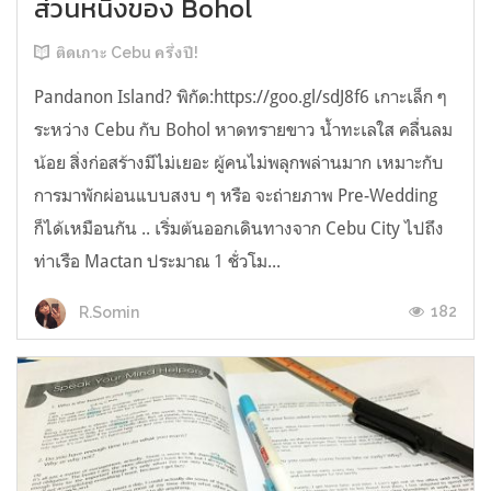
ส่วนหนึ่งของ Bohol
ติดเกาะ Cebu ครึ่งปี!
Pandanon Island? พิกัด:https://goo.gl/sdJ8f6 เกาะเล็ก ๆ
ระหว่าง Cebu กับ Bohol หาดทรายขาว น้ำทะเลใส คลื่นลม
น้อย สิ่งก่อสร้างมีไม่เยอะ ผู้คนไม่พลุกพล่านมาก เหมาะกับ
การมาพักผ่อนแบบสงบ ๆ หรือ จะถ่ายภาพ Pre-Wedding
ก็ได้เหมือนกัน .. เริ่มต้นออกเดินทางจาก Cebu City ไปถึง
ท่าเรือ Mactan ประมาณ 1 ชั่วโม...
182
R.Somin