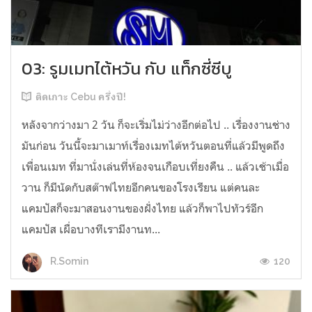
03: รูมเมทไต้หวัน กับ แท็กซี่ซีบู
ติดเกาะ Cebu ครึ่งปี!
หลังจากว่างมา 2 วัน ก็จะเริ่มไม่ว่างอีกต่อไป .. เรื่องงานช่าง
มันก่อน วันนี้จะมาเมาท์เรื่องเมทไต้หวันตอนที่แล้วมีพูดถึง
เพื่อนเมท ที่มานั่งเล่นที่ห้องจนเกือบเที่ยงคืน .. แล้วเช้าเมื่อ
วาน ก็มีนัดกับสต๊าฟไทยอีกคนของโรงเรียน แต่คนละ
แคมปัสก็จะมาสอนงานของฝั่งไทย แล้วก็พาไปทัวร์อีก
แคมปัส เผื่อบางทีเรามีงานท...
120
R.Somin