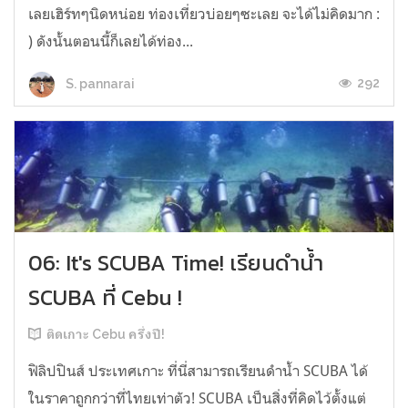
เลยเฮิร์ทๆนิดหน่อย ท่องเที่ยวบ่อยๆซะเลย จะได้ไม่คิดมาก :
) ดังนั้นตอนนี้ก็เลยได้ท่อง...
292
S. pannarai
06: It's SCUBA Time! เรียนดำน้ำ
SCUBA ที่ Cebu !
ติดเกาะ Cebu ครึ่งปี!
ฟิลิปปินส์ ประเทศเกาะ ที่นี่สามารถเรียนดำน้ำ SCUBA ได้
ในราคาถูกกว่าที่ไทยเท่าตัว! SCUBA เป็นสิ่งที่คิดไว้ตั้งแต่