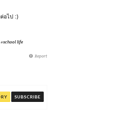
ต่อไป :)
#school life
Report
ORY
SUBSCRIBE