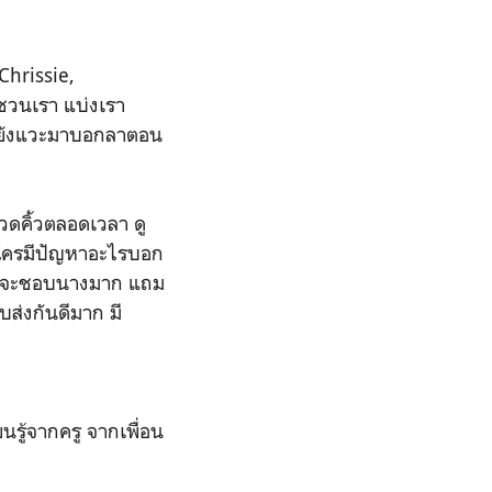
Chrissie,
ชวนเรา แบ่งเรา
 ก็ยังแวะมาบอกลาตอน
มวดคิ้วตลอดเวลา ดู
้ ใครมีปัญหาอะไรบอก
น ๆ จะชอบนางมาก แถม
บส่งกันดีมาก มี
ยนรู้จากครู จากเพื่อน