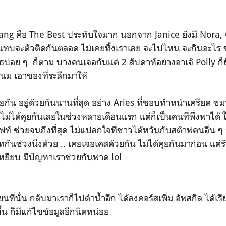
ng คือ The Best ประทับใจมาก นอกจาก Janice ยังมี Nora, 
่แทบจะตัวติดกันตลอด ไม่เคยทิ้งเราเลย จะไปไหน จะกินอะไร 
ธบ่อย ๆ ก็ตาม บางคนเจอกันแค่ 2 สัปดาห์อย่างอาเจ๊ Polly
ม เอาของที่ระลึกมาให้
ยกัน อยู่ด้วยกันนานที่สุด อย่าง Aries ที่ชอบทำหน้าเครียด ข
บไม่ได้คุยกันเลยในช่วงหลายเดือนแรก แต่ก็เป็นคนที่พึ่งพาได
ฟท์ ช่วยจนถึงที่สุด ไม่แปลกใจที่ชาวไต้หวันกับสต๊าฟคนอื่
ทกันช่วงนึงด้วย .. เคยเจอเคสด้วยกัน ไม่ได้คุยกันมาก่อน แต่รั
หยียบ มีปัญหาเราช่วยกันฟาด lol
ียนที่นั่น กลับมาเราก็ไปดำน้ำอีก ได้ลงคอร์สเพิ่ม อัพสกิล ได้เรี
้น ก็มีแก้ไขข้อมูลอีกนิดหน่อย