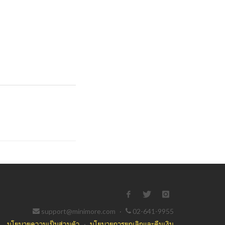
support@minimore.com
·
02-641-9955
นโยบายความเป็นส่วนตัว
·
นโยบายการยกเลิกและคืนเงิน