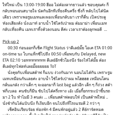
ให้ใหม่ เป็น 13:00-19:00 ฮืออ ไม่ต้องลากยาวแล้ว ขอบคุณค่ะ ก็
กลับหอนอนสบายใจ นัดกันอีกทีเที่ยงคืนครึ่ง ซึ่งก็ หลับไปได้นิด
เดียว เพราะพอรูมเมทและผองเพื่อนกลับมา เราก็ตื่น เปิดประตู
ห้องเสียงดัง นั่งเมาท์ อาบน้ำ ใช้ไดร์เป่าผม ต้มมาม่า เพื่อนเมท
กลับเที่ยงคืน เมทเราทิ้งตัวลงนอน ดีค่ะ เวลาเราต้องลุกพอดี ...
Pick-up 2
00:30 ก่อนออกก็เช็ค Flight Status ว่าดีเลย์มั๊ย โอเค ETA 01:00
on-time นะ โบกแท็กซี่ไปถึง 00:50 เพื่อพบกับ Delayed, new
ETA 02:10 วอททททททท ดีเลย์อีกชั่วโมงนึง ร้องไห้ได้มั๊ย ต้อง
ดีเลย์ทุกไฟลท์เลยมั๊ยยยยยย ToT
นั่งคุยกับเพื่อนสต๊าฟ ก็แบบ ง่วงกันมาก นอนไม่ได้กัน เพราะรูม
เมทเหมือนกันเลยค่ะ อาบน้ำ ใช้ไดร์เป่าผม พโฮฮฮฮ เหมือนโดน
กลั่นแกล้ง กว่าเด็ก ๆ จะออกมาก็ last bag แล้วอีก เด็ก ๆ ก็ง่วง สต๊า
ฟก็เบลอ คนขับก็มึน ขับไปได้ครึ่งทาง เอ๊ะ เมื่อกี้ยกกระเป๋าขึ้นรถ
มา 2 ใบ ทำไมมี 3 คนล่ะ ... เพื่อนสต๊าฟตอบให้ เป็นสต๊าฟใหม่ ..
นั่งขำกันได้แป๊บนึง ก็เงียบอีก จนไปถึงที่โรงแรมตี 2 กว่า ๆ
เช็คอินเรียบร้อย ห้องพัก 4 มีคนพักอยู่แล้ว 2 คีย์การ์ดหมด