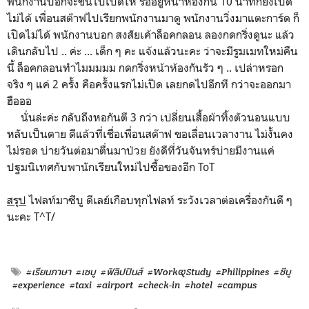
พนักงานบอกจะขึ้นไปเปิดให้ รออยู่หน้าห้องกัน 10 นาทีก็ยังเปิด
ไม่ได้ เพื่อนสต๊าฟไปเรียกพนักงานมาดู พนักงานวิ่งมาแตะการ์ด ก็
เปิดไม่ได้ พนักงานบอก สงสัยเค้าล็อคกลอน ลองกดกริ่งดูนะ แล้ว
เดินกลับไป .. ค่ะ ... เด็ก ๆ คะ แจ้งแล้วนะคะ ว่าจะมีรูมเมทใหม่คืน
นี้ ล็อคกลอนทำไมมมมม กดกริ่งหน้าห้องกันรัว ๆ .. เปล่าหรอก
จริง ๆ แค่ 2 ครั้ง คือครั้งแรกไม่เปิด เลยกดไปอีกที กว่าจะออกมา
ฮือออ
นั่นล่ะค่ะ กลับถึงหอกันตี 3 กว่า เปลี่ยนเสื้อผ้าทิ้งตัวนอนแบบ
หลับเป็นตาย ดีแล้วที่เชื่อเพื่อนสต๊าฟ ขอเลื่อนเวลางาน ไม่งั้นคง
ไม่รอด บ่ายวันต่อมาตื่นมาป่วย ยังดีที่วันจันทร์บ่ายมีงานแค่
ปฐมนิเทศกับพานักเรียนใหม่ไปซื้อของอีก ToT
สรุป
ไฟลท์มาซีบู ดีเลย์เกือบทุกไฟลท์ ระวังเวลาต่อเครื่องกันดี ๆ
นะคะ T^T/
#เรียนภาษา
#เซบู
#ฟิลิปปินส์
#Work&Study
#Philippines
#ซีบู
#experience
#taxi
#airport
#check-in
#hotel
#campus