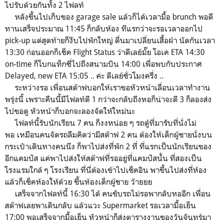
ไปรับด้วยกันทั้ง 2 ไฟลท์
หลังขึ้นไปเก็บของ garage sale แล้วก็ได้เวลามื้อ brunch พอดี
ทานเสร็จประมาณ 11:45 ก็กลับห้อง ทีแรกว่าจะรอเวลาออกไป
pick-up แต่สุดท้ายก็งีบไปพักใหญ่ ตื่นมาเปลี่ยนเสื้อผ้า นัดกันเวลา
13:30 ก่อนออกก็เช็ค Flight Status ว่าดีเลย์มั๊ย โอเค ETA 14:30
on-time ก็โบกแท็กซี่ไปถึงสนามบิน 14:00 เพื่อพบกับประกาศ
Delayed, new ETA 15:05 .. ค่ะ ดีเลย์ชั่วโมงครึ่ง ..
ระหว่างรอ เพื่อนสต๊าฟบอกให้เราขอหัวหน้าเลื่อนเวลาทำงาน
พรุ่งนี้ เพราะคืนนี้มีไฟลท์ตี 1 กว่าจะกลับถึงหอก็น่าจะตี 3 ก็ลองส่ง
ไปขอดู หัวหน้าก็บอกจะลองจัดให้ใหม่นะ
ไฟลท์นี้รับนักเรียน 7 คน ก็งงหน่อย ๆ รถตู้ที่มารับที่นั่งไม่
พอ เหมือนคนจัดรถลืมคิดว่ามีสต๊าฟ 2 คน ต้องให้เด็กผู้ชายนั่งบน
กระเป๋าเดินทางคนนึง ก็พาไปส่งที่พัก 2 ที่ ที่แรกเป็นนักเรียนของ
อีกแคมปัส แค่พาไปส่งให้สต๊าฟที่รออยู่ที่แคมปัสนั้น ที่สองเป็น
โรงแรมใกล้ ๆ โรงเรียน ที่นี่ต้องเข้าไปเช็คอิน พาขึ้นไปส่งที่ห้อง
แล้วก็เช็คห้องให้ด้วย ขึ้นห้องเด็กผู้ชาย ว๊ายยย
เสร็จจากไฟลท์นี้ 16:30 ได้ คนขับรถไม่รอพากลับหออีก เพื่อน
สต๊าฟเลยพาเดินกลับ แล้วแวะ Supermarket รอเวลามื้อเย็น
17:00 พอเสร็จจากมื้อเย็น หัวหน้าก็ส่งตารางงานของวันจันทร์มา