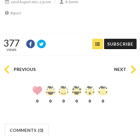
22nd August 2017, 2:31 am
R.Somin
Report
377
SUBSCRIBE
VIEWS
PREVIOUS
NEXT
0
0
0
0
0
0
COMMENTS
(
0)