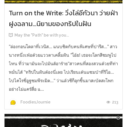
Turn on the Write: วิ่งไล่อีกัวนา ว่ายฝ่า
ฝูงฉลาม…นิยามของทริปในฝัน
May the "Path" be with you...
"ล่องกอนโดลาที่เวนิส... แนบชิดกับคนพิเศษที่ปารีส..." สาว
นางหนึ่งเพ้อด้วยแววตาเคลิ้มฝัน "โอ้ย! เธอจะโลกสีชมพูไป
ไหน ที่ว่ามามันจะไปมันส์อาร้าย"สาวคนที่สองสวนด้วยทีท่า
หมั่นไส้ "ทริปในฝันต้องนี่เลย ไปเรียนเต้นแซมบ้าที่ริโอ...
ไปไคโรขี่อูฐชมพีระมิด..." ว่าแล้วชีก็ลุกขึ้นมาสะบัดสะโพก
อย่างไม่แคร์สื่อ แ...
213
FoodiesJournie