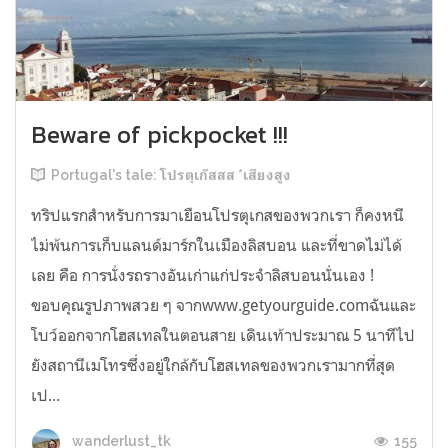
Beware of pickpocket !!!
Portugal's tale: โปรตุเก๊สสส *เสียงสูง
ทริปแรกสำหรับการมาเยือนโปรตุเกสของพวกเรา ก็คงหนี
ไม่พ้นการเก็บแลนด์มาร์กในเมืองลิสบอน และที่ขาดไม่ได้
เลย คือ การนั่งรถรางอันเก่าแก่ประจำลิสบอนนั่นเอง !
ขอบคุณรูปภาพสวย ๆ จากwww.getyourguide.comฉันและ
โบว์ออกจากโฮสเทลในตอนสาย เดินเท้าประมาณ 5 นาทีไป
ยังสถานีเมโทรซึ่งอยู่ใกล้กับโฮสเทลของพวกเรามากที่สุด
เป...
155
wanderlust_tk