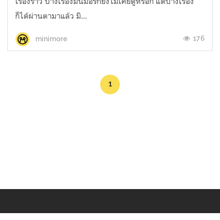
เรื่องราว บางเรื่องมินิมอร์ก็ยังไม่เคยดูหรอก แต่บางเรื่อง
ก็ได้ผ่านตามาแล้ว มิ...
176
minimore
1
Makers
/
Originals
/
Store
/
Sample
/
Redeem
/
About
/