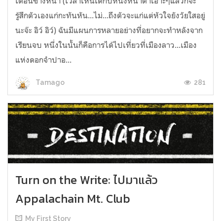
เดือนข้างหน้า (เวลาเห็นเด็กปีหนึ่งหน้าตาเอ๊าะๆแล้วก็จะ
รู้สึกตัวเองแก่กะทันหัน...ไม่...ถึงตัวจะแก่แต่หัวใจยังวัยใสอยู่
นะจ๊ะ อิว์ อิว์) ฉันมีแผนการหลายอย่างที่อยากจะทำหลังจาก
เรียนจบ หนึ่งในนั้นก็คือการได้ไปเที่ยวที่เมืองลาว...เมือง
แห่งดอกจำปาอ...
281
Tamago
Turn on the Write: ไปมาแล้ว
Appalachain Mt. Club
My First Story