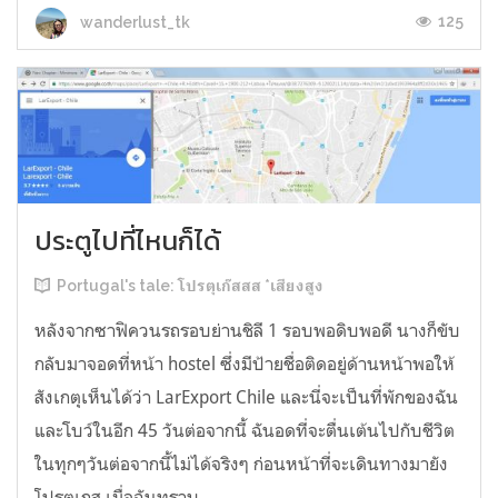
125
wanderlust_tk
ประตูไปที่ไหนก็ได้
Portugal's tale: โปรตุเก๊สสส *เสียงสูง
หลังจากซาฟิควนรถรอบย่านชิลี 1 รอบพอดิบพอดี นางก็ขับ
กลับมาจอดที่หน้า hostel ซึ่งมีป้ายชื่อติดอยู่ด้านหน้าพอให้
สังเกตุเห็นได้ว่า LarExport Chile และนี่จะเป็นที่พักของฉัน
และโบว์ในอีก 45 วันต่อจากนี้ ฉันอดที่จะตื่นเต้นไปกับชีวิต
ในทุกๆวันต่อจากนี้ไม่ได้จริงๆ ก่อนหน้าที่จะเดินทางมายัง
โปรตุเกส เมื่อฉันทราบ...