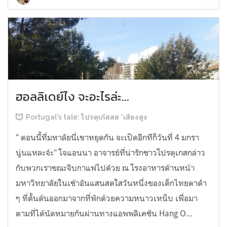
ฮอลลิเดย์ไง จะอะไรล่ะ...
Portugal's tale: โปรตุเก๊สสส *เสียงสูง
" ตอนนี้ที่มหาลัยนี่เขาหยุดกัน จะเปิดอีกทีก็วันที่ 4 มกรา
นู่นแหละจ้ะ" โจแอนนา อาจารย์ที่น่ารักชาวโปรตุเกสกล่าว
กับพวกเราขณะจิบกาแฟไปด้วย ณ โรงอาหารด้านหน้า
มหาวิทยาลัยในเช้าอันแสนสดใสวันหนึ่งของเด็กไทยตาดำ
ๆ ที่ดั้นด้นออกมาจากที่พักด้วยความหนาวเหน็บ เพื่อมา
ตามที่ได้นัดหมายกันผ่านทางแอพพลิเคชัน Hang O...