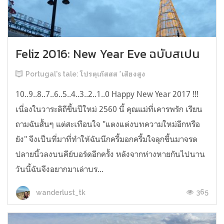
Feliz 2016: New Year Eve ฉบับสเปน
Portugal's tale: โปรตุเก๊สสส *เสียงสูง
10..9..8..7..6..5..4..3..2..1..0 Happy New Year 2017 !!!
เนื่องในวาระดิถีขึ้นปีใหม่ 2560 นี้ คุณแม่ที่เคารพรัก เรียน
ถามฉันสั้นๆ แต่สะเทือนใจ "แตงแต่งบทความใหม่อีกหรือ
ยัง" จึงเป็นที่มาที่ทำให้ฉันนึกครึ้มอกครึ้มใจลุกขึ้นมาจรด
ปลายนิ้วลงบนคีย์บอร์ดอีกครั้ง หลังจากห่างหายกันไปนาน
วันนี้ฉันจึงอยากมาเล่าบร...
365
wanderlust_tk