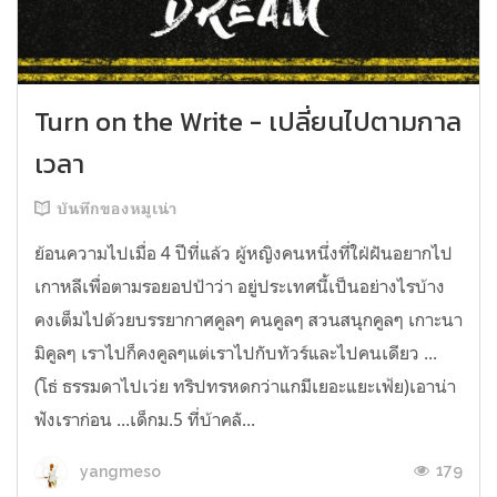
Turn on the Write - เปลี่ยนไปตามกาล
เวลา
บันทึกของหมูเน่า
ย้อนความไปเมื่อ 4 ปีที่แล้ว ผู้หญิงคนหนึ่งที่ใฝ่ฝันอยากไป
เกาหลีเพื่อตามรอยอปป้าว่า อยู่ประเทศนี้เป็นอย่างไรบ้าง
คงเต็มไปด้วยบรรยากาศคูลๆ คนคูลๆ สวนสนุกคูลๆ เกาะนา
มิคูลๆ เราไปก็คงคูลๆแต่เราไปกับทัวร์และไปคนเดียว ...
(โธ่ ธรรมดาไปเว่ย ทริปทรหดกว่าแกมีเยอะแยะเฟ้ย)เอาน่า
ฟังเราก่อน ...เด็กม.5 ที่บ้าคลั...
179
yangmeso