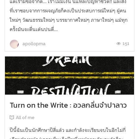
แต่เรามีข้อจำกัด... เราไม่มีเงิน นี่แหละปัญหาชีวิต!! และสิ่ง
ที่เราชอบจากการผจญภัยก็คงเป็นประสบการณ์ใหม่ๆ ผู้คน
ใหม่ๆ วัฒนธรรมใหม่ๆ บรรยากาศใหม่ๆ ภาษาใหม่ๆ แม้ทุก
ครั้งมันจะตื่นเต้นปนตื่...
151
apollopma
Turn on the Write : อวลกลิ่นจำปาลาว
All of me
ปีนี้ฉันเป็นนักศึกษาปีสี่แล้ว และกำลังจะเรียนจบในอีกไม่กี่