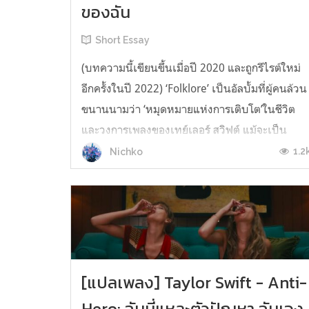
ของฉัน
Short Essay
(บทความนี้เขียนขึ้นเมื่อปี 2020 และถูกรีไรต์ใหม่
อีกครั้งในปี 2022) ‘Folklore’ เป็นอัลบั้มที่ผู้คนล้วน
ขนานนามว่า ‘หมุดหมายแห่งการเติบโต’ในชีวิต
และวงการเพลงของเทย์เลอร์ สวิฟต์ แม้จะเป็น
เซอร์ไพรส์อัลบั้มที่ทำขึ้นระหว่างช่วงกักตัวใน
1.2
Nichko
สถานการณ์โควิด-19 แต่บทเพลงในอัลบั้มนี้กลับ
ถ่ายทอดห้วงคำนึงถึงชีวิตใ...
[แปลเพลง] Taylor Swift - Anti-
Hero: ฉันนี่แหละตัวปัญหา ฉันเอง