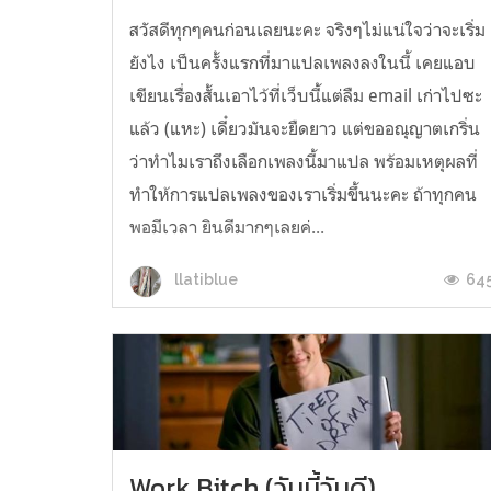
สวัสดีทุกๆคนก่อนเลยนะคะ จริงๆไม่แน่ใจว่าจะเริ่ม
ยังไง เป็นครั้งแรกที่มาแปลเพลงลงในนี้ เคยแอบ
เขียนเรื่องสั้นเอาไว้ที่เว็บนี้แต่ลืม email เก่าไปซะ
แล้ว (แหะ) เดี๋ยวมันจะยืดยาว แต่ขออณุญาตเกริ่น
ว่าทำไมเราถึงเลือกเพลงนี้มาแปล พร้อมเหตุผลที่
ทำให้การแปลเพลงของเราเริ่มขึ้นนะคะ ถ้าทุกคน
พอมีเวลา ยินดีมากๆเลยค่...
64
llatiblue
Work Bitch (วันนี้วันดี)