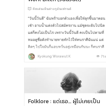
คิดเล่นเห็นต่างกูอันเฟรนด์
“วันนี้วันดี” ฉันพร่ำบอกตัวเองเพื่อให้ลุกขึ้นมาตอน
เช้า อาบน้ำแต่งตัวไปสมัครงาน แม้ชุดจะยับไปนิด
แต่ก็คงไม่เป็นไร เพราะวันนี้วันดี คงเป็นไปตามที่
หมอดูชื่อดังทำนายทายทักไว้ให้คนราศีฉันแน่ แต่
คิดๆ ไปใจมันก็แอบหวั่นอยู่เหมือนกันนะ ก็คนราศี
เดียวกับฉันมันมีตั้งหลายคน ทุกคนจะมีโชคลาภ
71
Kyokung Worawut K
ชะตากรรมเหมือนกันไปหม...
Folklore : แด่เธอ… ผู้ไม่เคยเป็น