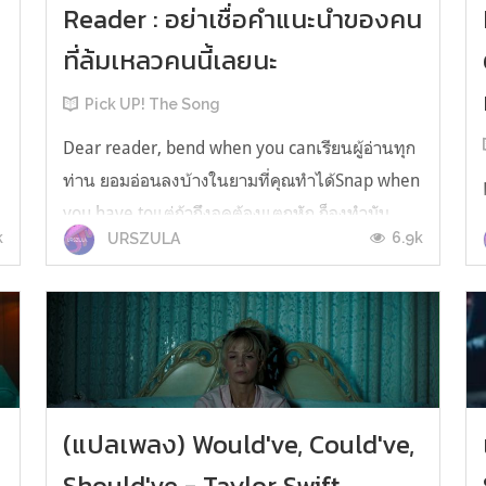
Reader : อย่าเชื่อคำแนะนำของคน
ที่ล้มเหลวคนนี้เลยนะ
Pick UP! The Song
Dear reader, bend when you canเรียนผู้อ่านทุก
ท่าน ยอมอ่อนลงบ้างในยามที่คุณทำได้Snap when
you have toแต่ถ้าถึงจุดต้องแตกหัก ก็จงทำมัน
k
6.9k
URSZULA
ทันทีDear reader, you don't have to
answerเรียนผู้อ่านทุกท่าน คุณไม่จำเป็นต้องตอบ
ไปซะทุกเรื่องJust 'cause they asked youแค่เพียง
เพราะเขาเอ่ยถามขึ้นมา Title:Dear Rea...
(แปลเพลง) Would've, Could've,
Should've - Taylor Swift