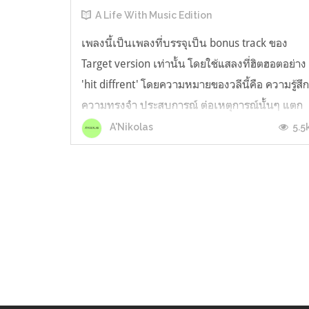
A Life With Music Edition
เพลงนี้เป็นเพลงที่บรรจุเป็น bonus track ของ
Target version เท่านั้น โดยใช้แสลงที่ฮิตฮอตอย่าง
'hit diffrent' โดยความหมายของวลีนี้คือ ความรู้สึ
ความทรงจำ ประสบการณ์ ต่อเหตุการณ์นั้นๆ แตก
ต่างออกไป ในเชิงดีกว่าเดิม วิเศษมากขึ้น เป็น
5.5
A'Nikolas
เอกลักษณ์กว่าเหตุการณ์เดิมที่เราเคยประสบมา นั้
ล่ะ ที่มัน hit different...