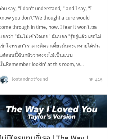
You say, "I don't understand, " and I say, "I
know you don't"We thought a cure would
come through in time, now, I fear it won'tเธอ
บอกว่า "ฉันไม่เข้าใจเลย" ฉันบอก "รู้อยู่แล้ว เธอไม่
เข้าใจหรอก"เราต่างคิดว่าเดี๋ยวมันคงจะหายได้ทัน
แต่ตอนนี้ฉันกลัวว่าคงจะไม่เป็นแบบ
นั้นRemember lookin' at this room, w...
415
lostandnotfound
ไม่มีใครแทนที่เธอ | The Way I