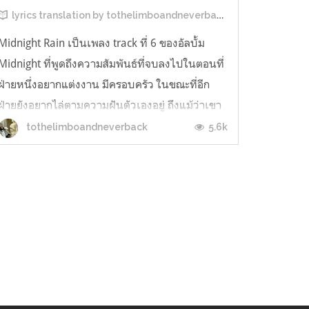
lyrics translation by tothelimboandneverback
Midnight Rain เป็นเพลง track ที่ 6 ของอัลบั้ม
Midnight ที่พูดถึงความสัมพันธ์ที่จบลงไปในตอนที่
ฝ่ายหนึ่งอยากแต่งงาน มีครอบครัว ในขณะที่อีก
ฝ่ายยังอยากไล่ตามความฝันตัวเองอยู่ ถึงแม้ว่าเขา
จะแสนดีมาก ๆ อบอุ่นราวแสงตะวัน แต่ถึงอย่างนั้น
5.6k
tothelimboandneverback
เขาก็ยังไม่ใช่คนที่ใช่สำหรับเธอ แต่บางครั้ง —ใน
ยามเที่ยงคืน เธอก็...