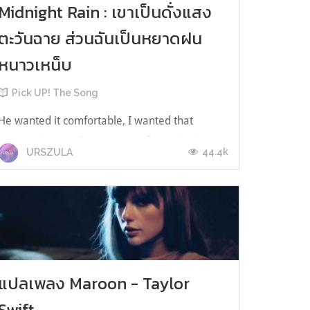
Midnight Rain : เขาเป็นดั่งแสง
ตะวันฉาย ส่วนฉันเป็นหยาดฝน
หนาวเหน็บ
Pick UP! The Song
He wanted it comfortable, I wanted that
painเขาต้องการเพียงความสบายใจ แต่ฉันเฝ้ามอง
44.4k
URSZULA
หาความเจ็บปวดHe wanted a bride, I was
making my own nameเขาต้องการเจ้าสาวสักคน
ส่วนฉันเอาแต่สร้างชื่อให้ตัวเองChasing that
fame, he stayed the sameวิ่งไล่ตามแสงสีและชื่อ
เสียง แต่ตัวเขายังคงเป็นเช่นเคยAll of me
changed...
แปลเพลง Maroon - Taylor
Swift