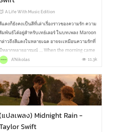
A Life With Music Edition
สีแดงก็ยังคงเป็นสีที่เล่าเรื่องราวของความรัก ความ
สัมพันธ์ได้อยู่สำหรับเทย์เลอร์ ในบทเพลง Maroon
กล่าวถึงสีแดงในหลายเฉด อาจจะเหมือนความรักที่
มีหลากหลายอารมณ์ ... When the morning came
We were cleaning incense off your vinyl shelf
11.3k
A'Nikolas
'Cause we lost track of time again Laughing
with my feet in your lap...
(แปลเพลง) Midnight Rain -
Taylor Swift