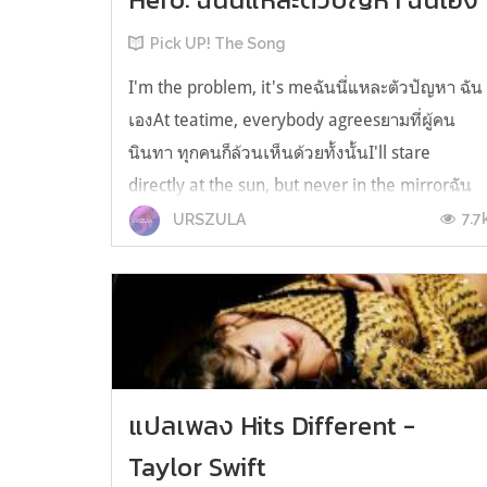
Pick UP! The Song
I'm the problem, it's meฉันนี่แหละตัวปัญหา ฉัน
เองAt teatime, everybody agreesยามที่ผู้คน
นินทา ทุกคนก็ล้วนเห็นด้วยทั้งนั้นI'll stare
directly at the sun, but never in the mirrorฉัน
กล้าที่จะทะยานตรงไปสู่ดวงอาทิตย์ แต่กลับไม่ส่อง
7.7
URSZULA
กระจกดูตัวเองด้วยซ้ำIt must be exhausting
always rooting for the anti-he...
แปลเพลง Hits Different -
Taylor Swift