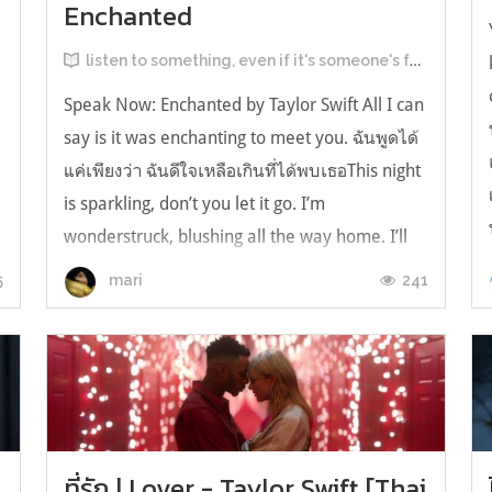
Enchanted
listen to something, even if it's someone's farewell song.
Speak Now: Enchanted by Taylor Swift All I can
say is it was enchanting to meet you. ฉันพูดได้
แค่เพียงว่า ฉันดีใจเหลือเกินที่ได้พบเธอThis night
is sparkling, don’t you let it go. I’m
wonderstruck, blushing all the way home. I’ll
spend forever wondering if you knew. I was
5
241
mari
enchanted to meet you เป็นคว...
ที่รัก | Lover - Taylor Swift [Thai