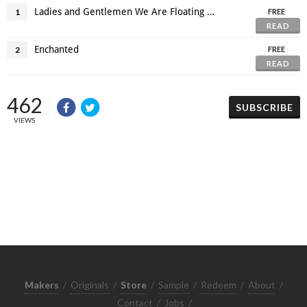
Ladies and Gentlemen We Are Floating in Space
1
FREE
READ
Enchanted
2
FREE
READ
462
SUBSCRIBE
VIEWS
Makers
/
Originals
/
Store
/
Sample
/
Redeem
/
About
/
Contact
/
Jobs
/