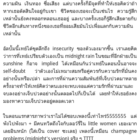
ความฝัน เงินทอง ชื่อเสียง แต่บางครั้งก็มีจุดที่ทำให้เธอคิดว่าถ้า
หากเธอตัดสินใจอยู่กับเขา ชีวิตของเธอจะเป็นเช่นไร ความรู้สึก
เหล่านั้นยังคงหลอกหลอนเธออยู่ และบางครั้งเธอก็รู้สึกเสียดายกับ
ชีวิตอีกเส้นทางหนึ่งของเธอที่ยอมเสียมันไปเพื่อแลกกับความฝัน
เหล่านั้น
อัลบั้มนี้เทย์ได้ขุดลึกถึง insecurity ของตัวเองมากขึ้น เราเลยคิด
ว่าการที่เทย์เปรียบตัวเองเป็น midnight rain ในขณะที่อีกฝ่ายเป็น
sunshine ก็อาจ implied ได้เหมือนกันว่าเทย์ในตอนนั้นอาจจะ
self-doubt ว่าตัวเองไม่เหมาะสมหรือคู่ควรกับความรักที่มั่นคง
อย่างนั้นหรือเปล่า และการที่ผ่านความสัมพันธ์ที่เจ็บปวดมาหลาย
ครั้งอาจทำให้เทย์คิดว่าตนเองจะพบเจอแต่ความรักที่ผ่านมาและ
จบลงอย่างเจ็บปวดอย่างนั้นตลอดไปก็เป็นได้ เลยทำให้เธอยังคง
มองหาความเจ็บปวดอยู่ตลอดเวลา
ในตอนแรกสารภาพว่าเราไม่ได้ชอบเพลงนี้เท่าไหร่5555555 แต่
ฟังไปฟังมา + มีคนทวิตถึงโจกับลอว์รี่ใน little women เยอะมาก
เลยอินหนัก (ใส่เป็น cover ซะเลย) เพลงนี้เหมือน champagne
problems (midnight's version) จริง ๆ TTTT