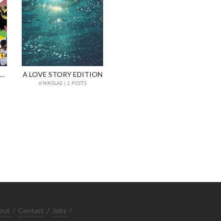
POP CULTURE EDITION
A LOVE STORY EDITION
A'NIKOLAS | 2 POSTS
out
/
Contact
/
Jobs
/