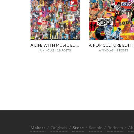
A LIFE WITH MUSIC EDITION
A 
A'NIKOLAS | 19 POSTS
A'NIKOLAS | 8 POSTS
Makers
/
Originals
/
Store
/
Sample
/
Redeem
/
Ab