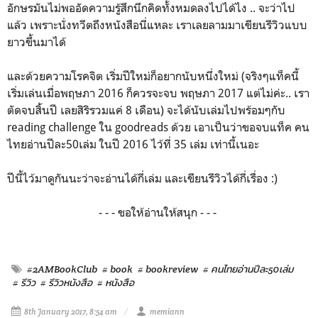
อักษรมันไม่พออัดความรู้สึกนึกคิดทั้งหมดลงไปได้ไง .. จะว่าไป
แล้ว เพราะนั่งทวีตถึงหนังสือนี่แหละ เราเลยลามมาเขียนรีวิวแบบ
ยาวขึ้นมาได้
และด้วยความโรคจิต เริ่มปีใหม่ก็อยากนับหนึ่งใหม่ (จริงๆแท็คนี้
เริ่มเล่นเมื่อพฤษภา 2016 ก็ควรจะจบ พฤษภา 2017 แต่ไม่ค่ะ.. เรา
ตัดจบสิ้นปี เลยสิริรวมแค่ 8 เดือน) จะได้นับเล่มไปพร้อมๆกับ
reading challenge ใน goodreads ด้วย เอาเป็นว่าขอจบแท็ค คน
ไทยอ่านปีละ50เล่ม ในปี 2016 ไว้ที่ 35 เล่ม เท่านี้เนอะ
ปีนี้ไว้มาดูกันนะว่าจะอ่านได้กี่เล่ม และเขียนรีวิวได้กี่เรื่อง :)
- - - ขอให้อ่านให้สนุก - - -
#2AMBookClub
# book
# bookreview
# คนไทยอ่านปีละ50เล่ม
# รีวิว
# รีวิวหนังสือ
# หนังสือ
8th January 2017, 8:54 am
memiann