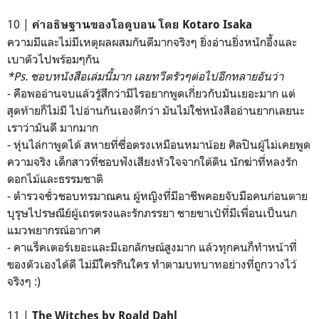
10 |
คำอธิษฐานของโอดูบอน โดย Kotaro Isaka
ความมีและไม่มีเหตุผลผสมกันดีมากจริงๆ ยิ่งอ่านยิ่งหนักอึ้งและ
เบาตัวไปพร้อมๆกัน
*Ps. ชอบหนังสือเล่มนี้มาก เลยทวีตรัวๆต่อไปอีกหลายอันว่า
- คือพออ่านจบแล้วรู้สึกว่ามีไรอยากพูดเกี่ยวกับมันเยอะมาก แต่
สุดท้ายก็ไม่มี ไปอ่านกันเองดีกว่า มันไม่ใช่หนังสืออ่านยากเลยนะ
เราว่ามันดี มากมาก
- หุ่นไล่กาพูดได้ สหายที่ซื่อตรงเหมือนหมาน้อย ศิลปินผู้ไม่เคยพูด
ความจริง เด็กสาวที่ชอบฟังเสียงหัวใจจากใต้ดิน นักฆ่าที่หลงรัก
ดอกไม้และธรรมชาติ
- ตำรวจชั่วชอบทรมาณคน ผู้หญิงที่มีอาชีพคอยจับมือคนก่อนตาย
บุรุษไปรษณีย์ผู้เถรตรงและรักภรรยา ชายขาเป๋ที่มีเพื่อนเป็นนก
แมวพยากรณ์อากาศ
- คาแร็คเตอร์เยอะและมีเอกลักษณ์สูงมาก แล้วทุกคนก็ทำหน้าที่
ของตัวเองได้ดี ไม่มีใครกินใคร ทำตามบทบาทอย่างที่ถูกวางไว้
จริงๆ :)
11 |
The Witches by Roald Dahl