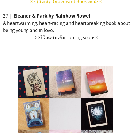
>> รีวิวเต็ม Graveyard Book อยู่นี่<<
27 |
Eleanor & Park by Rainbow Rowell
A heartwarming, heart-racing and heartbreaking book about
being young and in love.
>>รีวิวฉบับเต็ม coming soon<<