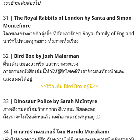
เราข้ามเล่มสองไป
31 |
The Royal Rabbits of London by Santa and Simon
Montefiore
โลกของกระต่ายตัวจุ๋งจิ๋ง ที่ต้องอารักขา Royal family of England
น่ารักไปหมดทุกอย่าง ทั้งภาพทั้งเรื่อง
32 |
Bird Box by Josh Malerman
ตื่นเต้น สมองสะพรึง และหวาดระแวง
การอ่านหนังสือเล่มนี้ทำให้รู้สึกโชคดีที่เรายังมองท้องฟ้าและ
แสงแดดได้อยู่
>>รีวิวเต็ม Bird Box อยู่นี่<<
33 |
Dinosaur Police by Sarah McIntyre
ภาพดีงามต่อใจมว๊ากกกกก ดีเทลละเอียดละออ
ถึงเราจะไม่ใช่เด็กๆแล้ว แต่ก็อ่านละยังสนุกอยู่ :D
34 |
คำสาปร้านเบเกอรี่ โดย Haruki Murakami
เต็มไปด้วยความรู้สึก กับความไม่มีเหตุและผล ตามสไตล์มุราคามิ