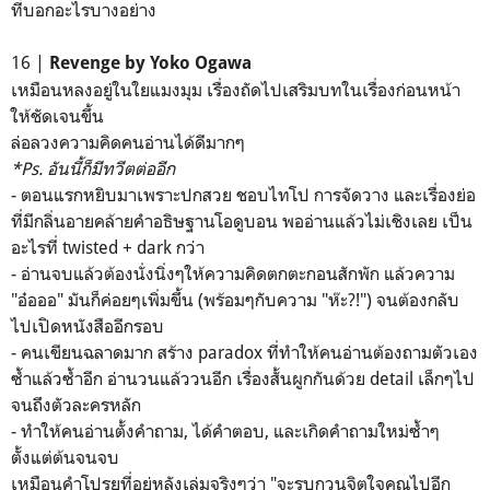
ที่บอกอะไรบางอย่าง
16 |
Revenge by Yoko Ogawa
เหมือนหลงอยู่ในใยแมงมุม เรื่องถัดไปเสริมบทในเรื่องก่อนหน้า
ให้ชัดเจนขึ้น
ล่อลวงความคิดคนอ่านได้ดีมากๆ
*Ps. อันนี้ก็มีทวีตต่ออีก
- ตอนแรกหยิบมาเพราะปกสวย ชอบไทโป การจัดวาง และเรื่องย่อ
ที่มีกลิ่นอายคล้ายคำอธิษฐานโอดูบอน พออ่านแล้วไม่เชิงเลย เป็น
อะไรที่ twisted + dark กว่า
- อ่านจบแล้วต้องนั่งนิ่งๆให้ความคิดตกตะกอนสักพัก แล้วความ
"อ๋อออ" มันก็ค่อยๆเพิ่มขึ้น (พร้อมๆกับความ "ห๊ะ?!") จนต้องกลับ
ไปเปิดหนังสืออีกรอบ
- คนเขียนฉลาดมาก สร้าง paradox ที่ทำให้คนอ่านต้องถามตัวเอง
ซ้ำแล้วซ้ำอีก อ่านวนแล้ววนอีก เรื่องสั้นผูกกันด้วย detail เล็กๆไป
จนถึงตัวละครหลัก
- ทำให้คนอ่านตั้งคำถาม, ได้คำตอบ, และเกิดคำถามใหม่ซ้ำๆ
ตั้งแต่ต้นจนจบ
เหมือนคำโปรยที่อยู่หลังเล่มจริงๆว่า "จะรบกวนจิตใจคุณไปอีก