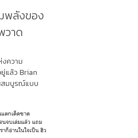
วมพลังของ
าพวาด
ห่งความ
ู่แล้ว Brian
ันสมบูรณ์แบบ
านแตกเด็ดขาด
ปจนจบเล่มแล้ว แถม
เราก็อ่านในใจเป็น ฮิว