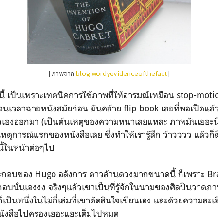
| ภาพจาก
blog wordyevidenceofthefact
|
ี้ เป็นเพราะเทคนิคการใช้ภาพที่ให้อารมณ์เหมือน stop-moti
อนเวลาฉายหนังสมัยก่อน มันคล้าย flip book เลยที่พอเปิดแล้
ตัวเองออกมา (เป็นต้นเหตุของความหนาเลยแหละ ภาพมันเยอะนี
ต่เหตุการณ์แรกของหนังสือเลย ซึ่งทำให้เรารู้สึก ว้าวววว แล้วก็ต
นี้ในหน้าต่อๆไป
ะกอบของ Hugo อลังการ ดาวล้านดวงมากขนาดนี้ ก็เพราะ Brai
บนั่นเองงง จริงๆแล้วเขาเป็นที่รู้จักในนามของศิลปินวาดภ
้ก็เป็นหนึ่งในไม่กี่เล่มที่เขาตัดสินใจเขียนเอง และด้วยความล
หนังสือไปครองเยอะแยะเต็มไปหมด