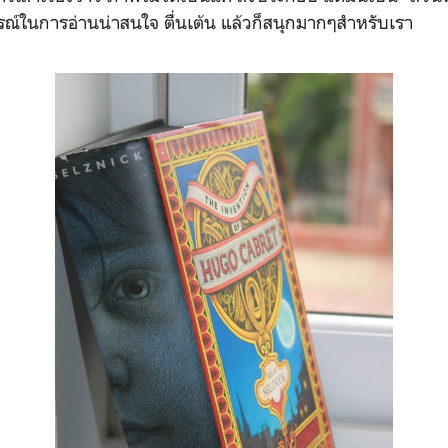
ณ์ในการอ่านน่าสนใจ ตื่นเต้น แล้วก็สนุกมากๆสำหรับเรา