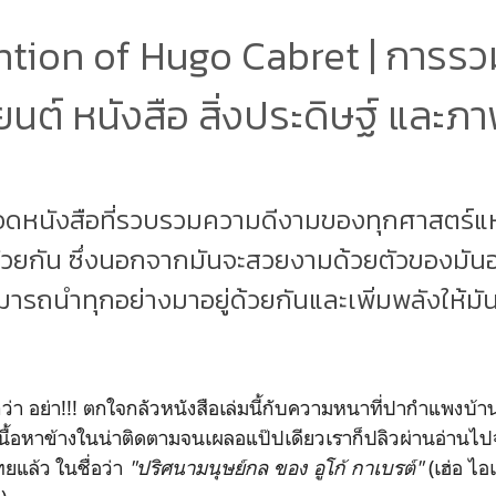
ntion of Hugo Cabret | การร
นต์ หนังสือ สิ่งประดิษฐ์ และภ
อดหนังสือที่รวบรวมความดีงามของทุกศาสตร์แ
ด้วยกัน ซึ่งนอกจากมันจะสวยงามด้วยตัวของมันอย
มารถนำทุกอย่างมาอยู่ด้วยกันและเพิ่มพลังให้ม
่า อย่า!!! ตกใจกลัวหนังสือเล่มนี้กับความหนาที่ปากำแพงบ้
ะเนื้อหาข้างในน่าติดตามจนเผลอแป๊ปเดียวเราก็ปลิวผ่านอ่านไ
แล้ว ในชื่อว่า
"ปริศนามนุษย์กล ของ อูโก้ กาเบรต์"
(เฮ่อ ไอ