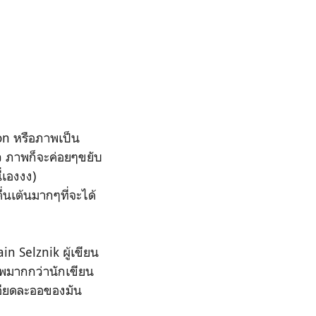
on หรือภาพเป็น
ว ภาพก็จะค่อยๆขยับ
่เองงง)
ื่นเต้นมากๆที่จะได้
n Selznik ผู้เขียน
าพมากกว่านักเขียน
ะเอียดละออของมัน