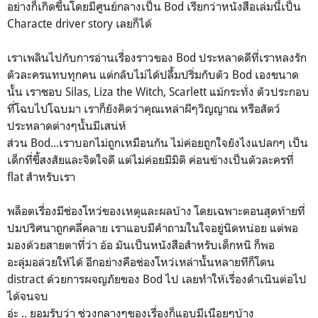
อย่างก็เกิดขึ้นโดยมีศูนย์กลางเป็น Bod เรียกว่าหนังสือเล่มนี้เป็น
Characte driver story เลยก็ได้
เราเพลินไปกับการอ่านเรื่องราวของ Bod ประหลาดดีที่เราหลงรัก
ตัวละครแทบทุกคน แต่กลับไม่ได้ปลื้มปริ่มกับตัว Bod เองขนาด
นั้น เราชอบ Silas, Liza the Witch, Scarlett แม้กระทั่ง ตัวประกอบ
ที่โฉบไปโฉบมา เราก็ยังคิดว่าคุณเหล่าผีๆวิญญาณ หรือสัตว์
ประหลาดต่างๆนั้นมีเสน่ห์
ส่วน Bod...เราบอกไม่ถูกเหมือนกัน ไม่ค่อยถูกใจยังไงแปลกๆ เป็น
เด็กที่ขี้สงสัยและจิตใจดี แต่ไม่ค่อยมีมิติ ค่อนข้างเป็นตัวละครที่
flat สำหรับเรา
พล็อตเรื่องมีช่องโหว่ของเหตุและผลบ้าง โดยเฉพาะตอนสุดท้ายที่
ปมปริศนาถูกคลี่คลาย เราแอบมีคำถามในใจอยู่นิดหน่อย แต่พอ
มองด้วยสายตาที่ว่า อ้อ มันเป็นหนังสือสำหรับเด็กหนิ ก็พอ
อะลุ่มอล่วยให้ได้ อีกอย่างคือช่องโหว่เหล่านั้นหลายทีก็โดน
distract ด้วยการผจญภัยของ Bod ไป เลยทำให้เรื่องดำเนินต่อไป
ได้จนจบ
อ่ะ .. ยอมรับว่า ช่วงกลางๆของเรื่องก็แอบมีเนือยๆบ้าง