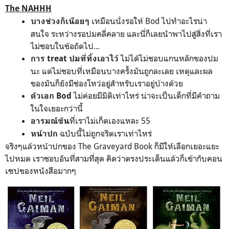
The NAHHH
เหมือนนั่งรอให้ Bod ไปทำอะไรน่า
บางช่วงก็เนือยๆ
สนใจ ระหว่างรอปมคลี่คลาย และนี่ก็เลยนำพาไปสู่สิ่งที่เรา
ไม่ชอบในข้อถัดไป...
ไม่ได้ไม่ชอบแกนหลักของปม
การ treat ปมที่ทิ้งเอาไว้
นะ แต่ไม่ชอบที่เหมือนบางครั้งมันถูกละเลย เหตุและผล
ของมันก็ยังมีช่องโหว่อยู่สำหรับเราอยู่บ้างด้วย
ไม่ค่อยมีมิติเท่าไหร่ น่าจะเป็นเด็กที่มีคำถาม
ตัวเอก Bod
ในใจเยอะกว่านี้
ที่เราไม่เก็ตเองแหละ 55
อารมณ์ขัน
ฉบับนี้ไม่ถูกจริตเราเท่าไหร่
หน้าปก
จริงๆแล้วหน้าปกของ The Graveyard Book ก็มีให้เลือกเยอะแยะ
ไปหมด เราชอบอันที่สามที่สุด คิดว่าตรงประเด็นแล้วก็เข้ากับคอน
เซปของหนังสือมากๆ