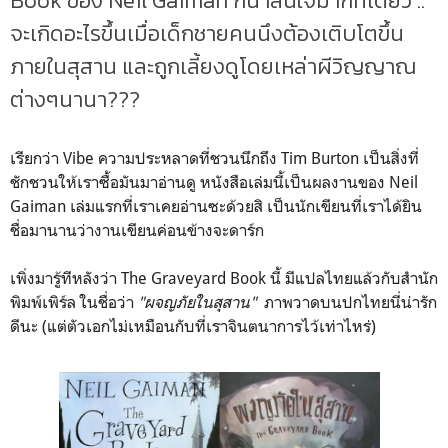
Book ของ Neil Gaiman ก็น่าสนใจมากทีเดียว ..
จะเกิดอะไรขึ้นเมื่อเด็กชายคนนึงต้องเติบโตขึ้น
ภายในสุสาน และถูกเลี้ยงดูโดยเหล่าผีวิญญาณ
ต่างๆนานา???
เรียกว่า Vibe ความประหลาดที่ชวนนึกถึง Tim Burton เป็นสิ่งที่
ชักชวนให้เราซื้อมันมาอ่านดู หนังสือเล่มนี้เป็นผลงานของ Neil
Gaiman เล่มแรกที่เราเคยอ่านซะด้วยสิ เป็นนักเขียนที่เราได้ยิน
ชื่อมานานว่างานเขียนค่อนข้างจะดาร์ก
เพิ่งมารู้ทีหลังว่า The Graveyard Book นี้ มีแปลไทยแล้วกับสำนัก
พิมพ์เพิร์ล ในชื่อว่า
"ผจญภัยในสุสาน"
ภาพวาดบนปกไทยนี่น่ารัก
ดีนะ (แต่ตัวเอกไม่เหมือนกับที่เราจินตนาการไว้เท่าไหร่)