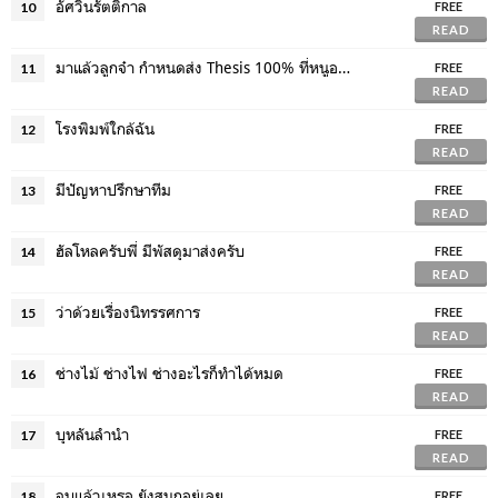
อัศวินรัตติกาล
10
FREE
READ
มาแล้วลูกจ๋า กำหนดส่ง Thesis 100% ที่หนูอยากได้
11
FREE
READ
โรงพิมพ์ใกล้ฉัน
12
FREE
READ
มีปัญหาปรึกษาทีม
13
FREE
READ
ฮัลโหลครับพี่ มีพัสดุมาส่งครับ
14
FREE
READ
ว่าด้วยเรื่องนิทรรศการ
15
FREE
READ
ช่างไม้ ช่างไฟ ช่างอะไรก็ทำได้หมด
16
FREE
READ
บุหลันลำนำ
17
FREE
READ
จบแล้วเหรอ ยังสนุกอยู่เลย
18
FREE