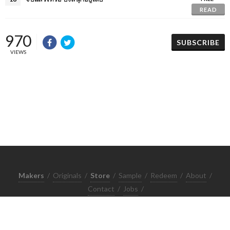
READ
970
SUBSCRIBE
VIEWS
Makers
/
Originals
/
Store
/
Sample
/
Redeem
/
About
/
Contact
/
Jobs
/
Copyrights © 2015 All Rights Reserved by Minimore
ภาพและเนื้อหาในเว็บไซต์นี้เป็นงานมีลิขสิทธิ์ ห้ามทำซ้ำหรือดัดแปลง