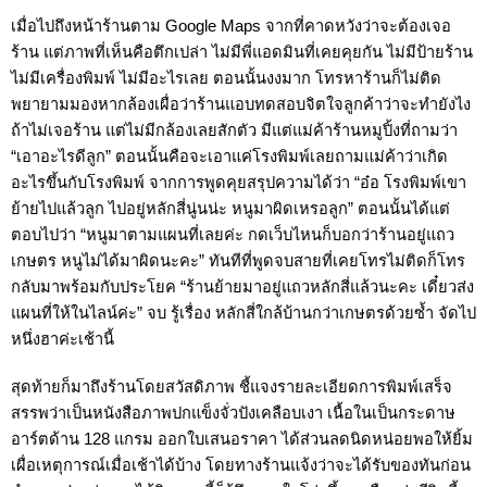
เมื่อไปถึงหน้าร้านตาม Google Maps จากที่คาดหวังว่าจะต้องเจอ
ร้าน แต่ภาพที่เห็นคือตึกเปล่า ไม่มีพี่แอดมินที่เคยคุยกัน ไม่มีป้ายร้าน 
ไม่มีเครื่องพิมพ์ ไม่มีอะไรเลย ตอนนั้นงงมาก โทรหาร้านก็ไม่ติด 
พยายามมองหากล้องเผื่อว่าร้านแอบทดสอบจิตใจลูกค้าว่าจะทำยังไง
ถ้าไม่เจอร้าน แต่ไม่มีกล้องเลยสักตัว มีแต่แม่ค้าร้านหมูปิ้งที่ถามว่า 
“เอาอะไรดีลูก” ตอนนั้นคือจะเอาแค่โรงพิมพ์เลยถามแม่ค้าว่าเกิด
อะไรขึ้นกับโรงพิมพ์ จากการพูดคุยสรุปความได้ว่า “อ๋อ โรงพิมพ์เขา
ย้ายไปแล้วลูก ไปอยู่หลักสี่นู่นน่ะ หนูมาผิดเหรอลูก” ตอนนั้นได้แต่
ตอบไปว่า “หนูมาตามแผนที่เลยค่ะ กดเว็บไหนก็บอกว่าร้านอยู่แถว
เกษตร หนูไม่ได้มาผิดนะคะ” ทันทีที่พูดจบสายที่เคยโทรไม่ติดก็โทร
กลับมาพร้อมกับประโยค “ร้านย้ายมาอยู่แถวหลักสี่แล้วนะคะ เดี๋ยวส่ง
แผนที่ให้ในไลน์ค่ะ” จบ รู้เรื่อง หลักสี่ใกล้บ้านกว่าเกษตรด้วยซ้ำ จัดไป
หนึ่งฮาค่ะเช้านี้
สุดท้ายก็มาถึงร้านโดยสวัสดิภาพ ชี้แจงรายละเอียดการพิมพ์เสร็จ
สรรพว่าเป็นหนังสือภาพปกแข็งจั่วปังเคลือบเงา เนื้อในเป็นกระดาษ
อาร์ตด้าน 128 แกรม ออกใบเสนอราคา ได้ส่วนลดนิดหน่อยพอให้ยิ้ม
เผื่อเหตุการณ์เมื่อเช้าได้บ้าง โดยทางร้านแจ้งว่าจะได้รับของทันก่อน