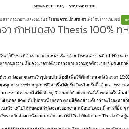
Slowly but Surely
–
nongpangsusu
ต์ของเรา กรุณาอ่านและยอมรับ
นโยบายความเป็นส่วนตัว
เพื่อใช้บริการเว็บไซต์
ยอ
กจ๋า กำหนดส่ง Thesis 100% ที่ห
กใหญ่ก็ถึงช่วงที่ต้องอำลาตำแหน่ง เนื่องด้วยกำหนดส่งงานคือ 18:00 น. 
เวลาก่อนส่งงานเป็นช่วงเวลาที่ต้องตรวจสอบความถูกต้องแบบเข้มข้นเท่าที่
ได้เวลาส่งออกผลงานในรูปแบบไฟล์ pdf เพื่อให้ทันกำหนดส่งในเวลา 18:00 
ยุดทุกการกระทำ หยุดทุกชีวิต กรี๊ดได้กรี๊ด ใครไม่กรี๊ดก็แล้วแต่ เพร
Unsuccessful ส่งออกไม่ได้ ทำอยู่ 3-4 รอบก็ยังส่งออกไม่ได้ ทดลองใจเย็นนั
ssful แต่จอ IPad ดับไปต่อหน้าต่อตา ตอนนี้คิดอย่างเดียวว่าอะไรจะหายก็
ิดไปแล้ว แต่ไม่ได้ดับตอนกำลังจะส่งออกงานเหมือนกับตอนนี้ จากที่ยิ้ม ๆ
หว้พระกลับต้องมานั่งสวดมนต์ภาวนาให้ IPad เปิดติดและ Thesis ยังอยู่