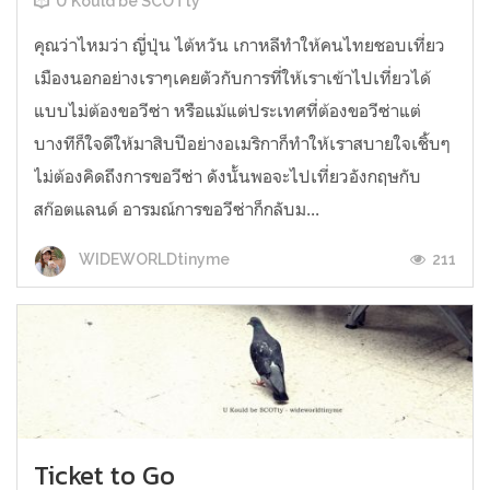
U Kould be SCOTty
คุณว่าไหมว่า ญี่ปุ่น ไต้หวัน เกาหลีทำให้คนไทยชอบเที่ยว
เมืองนอกอย่างเราๆเคยตัวกับการที่ให้เราเข้าไปเที่ยวได้
แบบไม่ต้องขอวีซ่า หรือแม้แต่ประเทศที่ต้องขอวีซ่าแต่
บางทีก็ใจดีให้มาสิบปีอย่างอเมริกาก็ทำให้เราสบายใจเชิ้บๆ
ไม่ต้องคิดถึงการขอวีซ่า ดังนั้นพอจะไปเที่ยวอังกฤษกับ
สก๊อตแลนด์ อารมณ์การขอวีซ่าก็กลับม...
211
WIDEWORLDtinyme
Ticket to Go