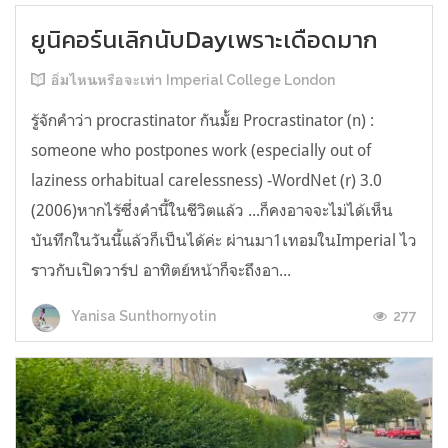
ยูนิคอร์นเลิกนับDayเพราะเดือดมาก
อิ่มไหนหรือจะเท่า Imperial College London
รู้จักคำว่า procrastinator กันมั้ย Procrastinator (n) :
someone who postpones work (especially out of
laziness orhabitual carelessness) -WordNet (r) 3.0
(2006)หากไร้ซึ่งคำนี้ในชีวิตแล้ว ...ก็คงอาจจะไม่ได้เห็น
บันทึกในวันนี้แล้วก็เป็นได้ค่ะ ผ่านมา1เทอมในImperial ไว
ราวกับเปิดวาร์ป อาทิตย์หน้าก็จะถึงอา...
277
Yanisa Sunthornyotin