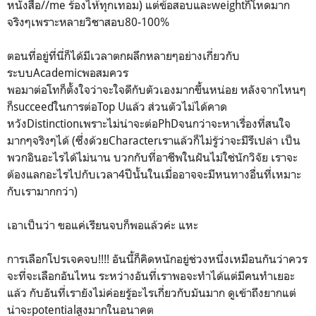
หนังสือ//me ร้องไห้ทุกเทอม) แต่ข้อสอบและweightก็โหดมาก
จริงๆเพราะหลายวิชาสอบ80-100%
ตอนที่อยู่ที่นี่ก็ได้มีเวลาตกผลึกหลายๆอย่างเกี่ยวกับ
ระบบAcademicพอสมควร
พอมาต่อโทก็ตั้งใจว่าจะใจดีกับตัวเองมากขึ้นหน่อย หลังจากไหนๆ
ก็succeedในการต่อTop Uแล้ว ส่วนตัวไม่ได้คาด
หวังDistinctionเพราะไม่น่าจะต่อPhDจนกว่าจะหาเรื่องที่สนใจ
มากๆจริงๆได้ (ซึ่งด้วยCharacterเราแล้วก็ไม่รู้ว่าจะมีรึเปล่า เป็น
พวกอินอะไรได้ไม่นาน บวกกับที่อาชีพในฝันไม่ใช่นักวิจัย เราจะ
ต้องแลกอะไรไปกับเวลา4ปีนั้นในเมื่ออาจจะมีหนทางอื่นที่เหมาะ
กับเรามากกว่า)
เอาเป็นว่า ขอแค่เรียนจบก็พอแล้วค่ะ แหะ
การเลือกโปรเจคจบ!!!! อันนี้ก็คิดหนักอยู่ช่วงหนึ่งเหมือนกันว่าควร
จะที่จะเลือกอันไหน ระหว่างอันที่เราพอจะทำได้แต่มีคนทำเยอะ
แล้ว กับอันที่เรายังไม่ค่อยรู้อะไรเกี่ยวกับมันมาก ดูเข้าถึงยากแต่
น่าจะpotentialสูงมากในอนาคต