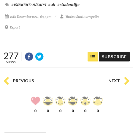
#เรียนต่อต่างประเทศ
#uk
#studentlife
10th December 2021, 6:47 pm
Yanisa Sunthornyotin
Report
277
SUBSCRIBE
VIEWS
PREVIOUS
NEXT
0
0
0
0
0
0