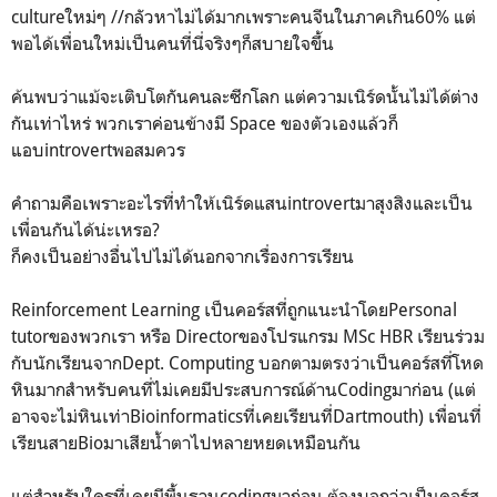
cultureใหม่ๆ //กลัวหาไม่ได้มากเพราะคนจีนในภาคเกิน60% แต่
พอได้เพื่อนใหม่เป็นคนที่นี่จริงๆก็สบายใจขึ้น
ค้นพบว่าแม้จะเติบโตกันคนละซีกโลก แต่ความเนิร์ดนั้นไม่ได้ต่าง
กันเท่าไหร่ พวกเราค่อนข้างมี Space ของตัวเองแล้วก็
แอบintrovertพอสมควร
คำถามคือเพราะอะไรที่ทำให้เนิร์ดแสนintrovertมาสุงสิงและเป็น
เพื่อนกันได้น่ะเหรอ?
ก็คงเป็นอย่างอื่นไปไม่ได้นอกจากเรื่องการเรียน
Reinforcement Learning เป็นคอร์สที่ถูกแนะนำโดยPersonal
tutorของพวกเรา หรือ Directorของโปรแกรม MSc HBR เรียนร่วม
กับนักเรียนจากDept. Computing บอกตามตรงว่าเป็นคอร์สที่โหด
หินมากสำหรับคนที่ไม่เคยมีประสบการณ์ด้านCodingมาก่อน (แต่
อาจจะไม่หินเท่าBioinformaticsที่เคยเรียนที่Dartmouth) เพื่อนที่
เรียนสายBioมาเสียน้ำตาไปหลายหยดเหมือนกัน
แต่สำหรับใครที่เคยมีพื้นฐานcodingมาก่อน ต้องบอกว่าเป็นคอร์ส