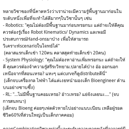
หลายวิชาของที่นี่คาดหวังว่าเราน่าจะมีความรู้พื้นฐานมาก่อนใน
ระดับหนึ่งเพื่อที่จะทำได้ดีมากๆในวิชานั้นๆ เช่น
- Robotics: "คุณไม่ต้องมีพื้นฐานมาก่อนหรอกนะ แต่ถ้าจะให้ดีคุณ
ควรต้องรู้เรื่่อง Robot Kinematics/ Dynamics และพอมี
ประสบการณ์Hand-onsมาบ้าง เพื่อให้สามารถ
วิเคราะห์scenarioในโจทย์ได้"
(คลาสแรกเด็กเข้า 120คน คลาสสุดท้ายเด็กเข้า 20คน)
- System Physiology: "คุณไม่ต้องหาอ่านเพิ่มหรอกนะ แต่ถ้าจะให้
ดี คุณควรต้องจำความรู้สรีระวิทยาม.ปลายได้บ้าง อ้อ ออกนอก
เหนือจากที่สอนเหรอ? แหะๆ แต่curveก็ดูdistributeดีนี่"
(เด็กจบเครื่องกล ไฟฟ้า ได้แต่เงยหน้ามองเด็ก Bioengineer ด้าน
บนอย่างซาบซึ้ง)
- RL: "...ไม่มีพื้นฐานคอมเหรอ? อ้าวเหรอ? แย่จังเลยนะ...." (จบ
การสนทนา)
(เด็กจบ Bioeng ค่อยๆเฟดตัวหายไปอย่างแนบเนียน เหลือผู้รอด
ชีวิต60%ที่ส่วนใหญ่เป็นเด็กภาคคอม)
ดูจากCombinationวิชาเหล่านี้และระดับความคาดหวังที่อาจารย์มี