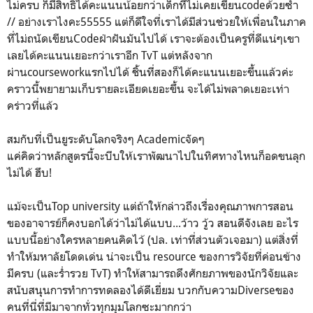
ไม่ครบ ก็มีสิทธิ์ได้คะแนนน้อยกว่าเด็กที่ไม่เคยเขียนcodeด้วยซ้ำ
// อย่างเราไงคะ55555 แต่ก็ดีใจที่เราได้มีส่วนช่วยให้เพื่อนในภาค
ที่ไม่ถนัดเขียนCodeฝ่าฝันมันไปได้ เราจะต้องเป็นครูที่ดีแน่ๆเขา
เลยได้คะแนนเยอะกว่าเราอีก TvT แต่หลังจาก
ผ่านcourseworkแรกไปได้ ชิ้นที่สองก็ได้คะแนนเยอะขึ้นแล้วค่ะ
คราวนี้พยายามเก็บรายละเอียดเยอะขึ้น จะได้ไม่พลาดเยอะเท่า
คร่าวที่แล้ว
สมกับที่เป็นยูระดับโลกจริงๆ Academicจัดๆ
แค่คิดว่าหลักสูตรนี้จะบีบให้เราพัฒนาไปในทิศทางไหนก็อดขนลุก
ไม่ได้ ฮึบ!
แม้จะเป็นTop university แต่ถ้าให้กล่าวถึงเรื่องคุณภาพการสอน
ของอาจารย์ก็คงบอกได้ว่าไม่ได้แบบ...ว้าว วู้ว สอนดีจังเลย อะไร
แบบนี้อย่างใครหลายคนคิดไว้ (ปล. เท่าที่ส่วนตัวเจอมา) แต่สิ่งที่
ทำให้มหาลัยโดดเด่น น่าจะเป็น resource ของการวิจัยที่ค่อนข้าง
มีครบ (และร่ำรวย TvT) ทำให้สามารถดึงศักยภาพของนักวิจัยและ
สนับสนุนการทำการทดลองได้ดีเยี่ยม บวกกับความDiverseของ
คนที่นี่ที่มีมาจากทั่วทุกมุมโลกซะมากกว่า