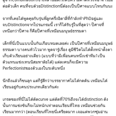
ต่อตัวเด็ก คนที่จบด้วยDistinctionนี่ต้องเป็นปีศาจแบบไหนกันนะ
จากที่เคยได้พูดคุยกับรุ่นพี่ลูกครึ่งอิตาลี่ที่กำลังทำPhDอยู่และ
จบDistinctionจากโปรแกรมนี้ เราก็ได้รับรู้ในที่สุดว่า ปีศาจที่
เหนือกว่าปีศาจ ก็คือปีศาจที่เหมือนมนุษย์ธรรมดา
เด็กที่นี่เป็นแบบนั้นกันเกือบหมดเลยค่ะ เป็นปีศาจที่เหมือนมนุษย์
ธรรมดา บางคนหัวไวมาก พูดจารู้เรื่อง ดูมีชีวิตไม่ได้ตั้งหน้าตั้งตา
เก็บตัวเรียนอย่างเดียว (แบบที่ว่ามีเพื่อนคนหนึ่งเข้าทีม1เป็น
ตัวแทนแข่งเทนนิสมหาลัยได้) แต่ละคนก็จะมีความ
Perfectionistของตัวเองในระดับหนึ่ง
นึกถึงแล้วก็ขนลุก แต่ก็รู้สึกว่าบรรยากาศไม่ได้กดดัน เหมือนได้
เรียนอยู่กับคนประเภทเดียวกันค่ะ
เกรดของที่นี่ไม่ได้ตัดcurve แต่ตัดที่70%ถึงจะได้distinction ดัง
นั้นการแข่งขันก็จะไม่หนักเท่าตอนเรียนที่ไทย เหมือนช่วยกัน
เรียนมากกว่า (ตอนเรียนที่ไทยนี่เครียดมาก เจอแต่พวกซุ่มอ่าน