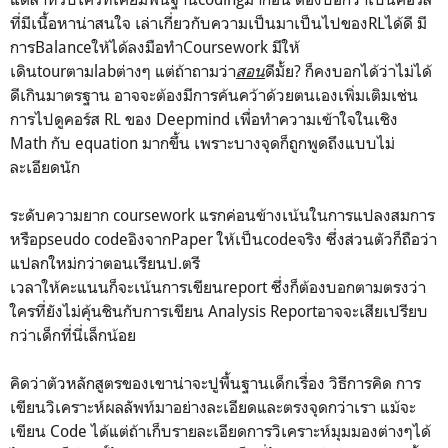
ที่มีเนื้อหาน่าสนใจ เล่าเกี่ยวกับความเป็นมาเป็นไปของRLได้ดี มี
การBalanceให้ได้ลงมือทำCoursework มีให้
เดินtourตามlabต่างๆ แต่ถ้าถามว่า
สอน
ดีมั้ย? ก็คงบอกได้ว่าไม่ได้
ดีเกินมาตรฐาน อาจจะต้องมีการค้นคว้าด้วยตนเองเพิ่มเติมเช่น
การไปดูคอร์ส RL ของ Deepmind เพื่อทำความเข้าใจในเชิง
Math กับ equation มากขึ้น เพราะบางจุดก็ถูกพูดถึงแบบไม่
ละเอียดนัก
ระดับความยาก coursework แรกค่อนข้างเน้นในการแปลงสมการ
หรือpseudo codeอิงจากPaper ให้เป็นcodeจริง ซึ่งส่วนตัวก็ถือว่า
แปลกใหม่กว่าตอนเรียนป.ตรี
เวลาให้คะแนนก็จะเน้นการเขียนreport ซึ่งก็ต้องบอกตามตรงว่า
ใครที่ยังไม่คุ้นชินกับการเขียน Analysis Reportอาจจะเสียเปรียบ
กว่าเด็กที่นี่เล็กน้อย
คิดว่าตัวหลักสูตรของเขาน่าจะปูพื้นฐานเด็กเรื่อง วิธีการคิด การ
เขียนวิเคราะห์ผลลัพท์มาอย่างละเอียดและตรงจุดกว่าเรา แม้จะ
เขียน Code ได้แต่ถ้าเก็บรายละเอียดการวิเคราะห์มุมมองต่างๆได้