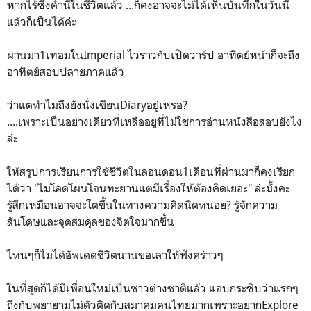
หากไร้ซึ่งคำนี้ในชีวิตแล้ว ...ก็คงอาจจะไม่ได้เห็นบันทึกในวันนี้
แล้วก็เป็นได้ค่ะ
ผ่านมา1เทอมในImperial ไวราวกับเปิดวาร์ป อาทิตย์หน้าก็จะถึง
อาทิตย์สอบปลายภาคแล้ว
ว่าแต่ทำไมถึงยังนั่งเขียนDiaryอยู่เหรอ?
....เพราะเป็นอย่างเดียวที่เหลืออยู่ที่ไม่ใช่การอ่านหนังสือสอบยังไง
ล่ะ
ให้สรุปการเรียนการใช้ชีวิตในลอนดอน1เดือนที่ผ่านมาก็คงเรียก
ได้ว่า "ไม่โลดโผนโจนทะยานแต่มีเรื่องให้ต้องคิดเยอะ" ล่ะมั้งคะ
รู้สึกเหมือนอาจจะโตขึ้นในทางความคิดนิดหน่อย? รู้จักความ
สันโดษและจุดสมดุลของจิตใจมากขึ้น
ไหนๆก็ไม่ได้อัพเดตชีวิตนานขอเล่าให้ฟังคร่าวๆ
ในที่สุดก็ได้มีเพื่อนใหม่เป็นชาวต่างชาติแล้ว แอบกระซิบว่าแรกๆ
ถึงกับพยายามไม่ตัวติดกับสมาคมคนไทยมากเพราะอยากExplore