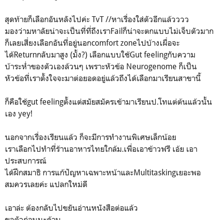
สุดท้ายก็เลือกอันหลังไปค่ะ TvT //หาเรื่องใส่ตัวอีกแล้วววว
มองว่ามหาลัยน่าจะเป็นที่ที่ถึงเราFailก็น่าจะตกแบบไม่เจ็บตัวมาก
ก็เลยเสี่ยงเลือกอันที่อยู่นอกcomfort zoneไปบ้างเผื่อจะ
ได้Returnกลับมาสูง (มั้ง?) เลือกแบบใช้Gut feelingกับความ
บ้าระห่ำของตัวเองล้วนๆ เพราะหัวข้อ Neurogenome ก็เป็น
หัวข้อที่เราตั้งใจจะมาต่อยอดอยู่แล้วถึงได้เลือกมาเรียนสาขานี้
ก็คือใช้gut feelingตั้งแต่สมัยสมัครเข้ามาเรียนป.โทแต่ต้นแล้วนั้น
เอง yey!
นอกจากเรื่องเรียนแล้ว ก็จะมีการทำงานพิเศษเล็กน้อย
เราเลือกไปทำที่ร้านอาหารไทยใกล้ม.เพื่อเอาข้าวฟรี เอ้ย เอา
ประสบการณ์
ได้ฝึกสมาธิ การแก้ปัญหาเฉพาะหน้าและMultitaskingเยอะพอ
สมควรเลยค่ะ แปลกใหม่ดี
เอาล่ะ ต้องกลับไปขยันอ่านหนังสือต่อแล้ว
ขอตัวก่อนนะค้าบ