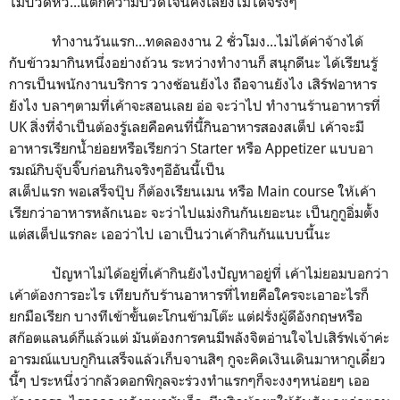
ไม่ปวดหัว...แต่ก็ความปวดใจนี่คงเลี่ยงไม่ได้จริงๆ
ทำงานวันแรก...ทดลองงาน
2
ชั่วโมง...ไม่ได้ค่าจ้างได้
กับข้าวมากินหนึ่งอย่างถ้วน ระหว่างทำงานก็ สนุกดีนะ ได้เรียนรู้
การเป็นพนักงานบริการ วางช้อนยังไง ถือจานยังไง เสิร์ฟอาหาร
ยังไง บลาๆตามที่เค้าจะสอนเลย อ่อ จะว่าไป ทำงานร้านอาหารที่
UK
สิ่งที่จำเป็นต้องรู้เลยคือคนที่นี้กินอาหารสองสเต็ป เค้าจะมี
อาหารเรียกน้ำย่อยหรือเรียกว่า
Starter
หรือ
Appetizer
แบบอา
รมณ์กิบจุ๊บจิ๊บก่อนกินจริงๆอีอันนี้เป็น
สเต็ปแรก พอเสร็จปุ๊บ ก็ต้องเรียนเมน หรือ
Main course
ให้เค้า
เรียกว่าอาหารหลักเนอะ จะว่าไปแม่งกินกันเยอะนะ เป็นกูกูอิ่มตั้ง
แต่สเต็ปแรกละ เออว่าไป เอาเป็นว่าเค้ากินกันแบบนี้นะ
ปัญหาไม่ได้อยู่ที่เค้ากินยังไงปัญหาอยู่ที่ เค้าไม่ยอมบอกว่า
เค้าต้องการอะไร เทียบกับร้านอาหารที่ไทยคือใครจะเอาอะไรก็
ยกมือเรียก บางทีเข้าขั้นตะโกนข้ามโต๊ะ แต่ฝรั่งผู้ดีอังกฤษหรือ
สก๊อตแลนด์ก็แล้วแต่ มันต้องการคนมีพลังจิตอ่านใจไปเสิร์ฟเจ้าค่ะ
อารมณ์แบบกูกินเสร็จแล้วเก็บจานสิๆ กูจะคิดเงินเดินมาหากูเดี๋ยว
นี้ๆ ประหนึ่งว่ากลัวดอกพิกุลจะร่วงทำแรกๆก็จะงงๆหน่อยๆ เออ