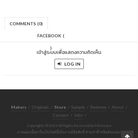
COMMENTS
(
0)
FACEBOOK
(
)
เข้าสู่ระบบเพื่อแสดงความคิดเห็น
LOG IN
Makers
/
Originals
/
Store
/
Sample
/
Redeem
/
About
/
Contact
/
Jobs
/
Copyrights © 2015 All Rights Reserved by Minimore
ภาพและเนื้อหาในเว็บไซต์นี้เป็นงานมีลิขสิทธิ์ ห้ามทำซ้ำหรือดัดแปลง