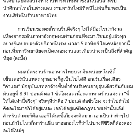
พิเศษ เลยตัดสินใจหางานพาร์ทไทม์ทำซึ่งแน่นอนสำหรับ
นักศึกษาไทยในต่างแดน งานพาร์ทไทม์ที่หนีไม่พ้นก็น่าจะเป็น
งานเสิร์ฟในร้านอาหารไทย
การเรียนของผมก็ราบรื่นดีจริงๆ ไม่ได้มีอะไรน่ากังวล
เนื่องจากระดับภาษาอังกฤษผมผ่านก่อนที่จะมาเรียนอยู่แล้วทุก
อย่างก็เลยจบลงด้วยดีภายในระยะเวลา
5
อาทิตย์ โอเคหลังจากนี้
ก่อนที่มหาวิทยาลัยจะเปิดเทอมงานและเที่ยวน่าจะเป็นสิ่งที่สำคัญ
ที่สุด (ละมั้ง)
ผมสมัครงานร้านอาหารไทยบวกจีนหน่อยๆในซิตี้
เซ็นเตอร์นั่นแหละ ทุกอย่างก็ดูเป็นไปได้ดี ยกเว้นเรื่องเดียว
“ค่าแรง” ปัจจุบันเรทค่าจ้างขั้นต่ำสำหรับคนอายุรุ่นเดียวกันกับผม
มันอยู่ที่
8.91
ปอนด์ ต่อ
1
ชั่วโมงแต่เนื่องจากทางร้านแจ้งว่า “พี่
ให้ได้เท่านี้จริงๆ” จริงๆที่ว่าคือ
7
ปอนด์ ต่อชั่วโมง จะว่าไปถ้าไม่
คิดอะไรมากก็ได้อยู่แหละ เออได้อยู่แค่ผิดกฎหมายเท่านั้นเอ๊ง!
สำหรับตัวผมก็คือ เออก็ได้นะขี้เกียจจะคิดมาก เอาเป็นว่าทำๆไป
ก่อนถ้าไม่ไหวก็หาร้านอื่น ลาออกอะไรก็ว่าไปบางทีชีวิตก็ต้องลอง
อะไรใหม่ๆ