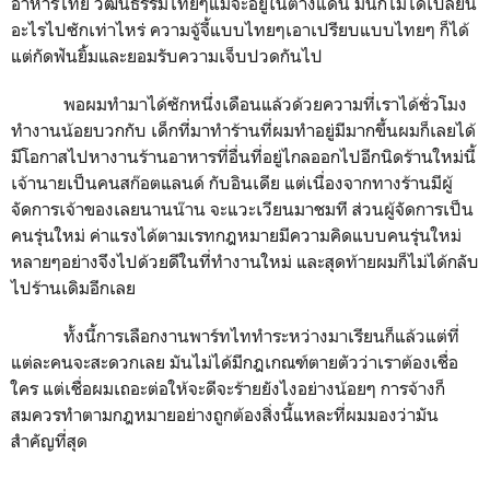
อาหารไทย วัฒนธรรมไทยๆแม้จะอยู่ในต่างแดน มันก็ไม่ได้เปลี่ยน
อะไรไปซักเท่าไหร่ ความจู้จี้แบบไทยๆเอาเปรียบแบบไทยๆ ก็ได้
แต่กัดฟันยิ้มและยอมรับความเจ็บปวดกันไป
พอผมทำมาได้ซักหนึ่งเดือนแล้วด้วยความที่เราได้ชั่วโมง
ทำงานน้อยบวกกับ เด็กที่มาทำร้านที่ผมทำอยู่มีมากขึ้นผมก็เลยได้
มีโอกาสไปหางานร้านอาหารที่อื่นที่อยู่ไกลออกไปอีกนิดร้านใหม่นี้
เจ้านายเป็นคนสก๊อตแลนด์ กับอินเดีย แต่เนื่องจากทางร้านมีผู้
จัดการเจ้าของเลยนานน๊าน จะแวะเวียนมาชมที ส่วนผู้จัดการเป็น
คนรุ่นใหม่ ค่าแรงได้ตามเรทกฎหมายมีความคิดแบบคนรุ่นใหม่
หลายๆอย่างจึงไปด้วยดีในที่ทำงานใหม่ และสุดท้ายผมก็ไม่ได้กลับ
ไปร้านเดิมอีกเลย
ทั้งนี้การเลือกงานพาร์ทไททำระหว่างมาเรียนก็แล้วแต่ที่
แต่ละคนจะสะดวกเลย มันไม่ได้มีกฎเกณฑ์ตายตัวว่าเราต้องเชื่อ
ใคร แต่เชื่อผมเถอะต่อให้จะดีจะร้ายยังไงอย่างน้อยๆ การจ้างก็
สมควรทำตามกฎหมายอย่างถูกต้องสิ่งนี้แหละที่ผมมองว่ามัน
สำคัญที่สุด