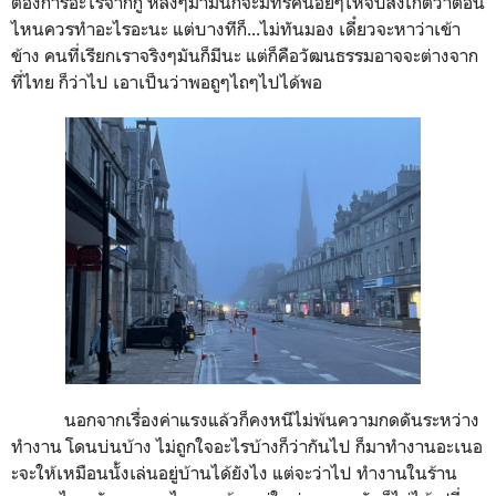
ต้องการอะไรจากกู หลังๆมามันก็จะมีทริคน้อยๆให้จับสังเกตว่าตอน
ไหนควรทำอะไรอะนะ แต่บางทีก็...ไม่ทันมอง เดี๋ยวจะหาว่าเข้า
ข้าง คนที่เรียกเราจริงๆมันก็มีนะ แต่ก็คือวัฒนธรรมอาจจะต่างจาก
ที่ไทย ก็ว่าไป เอาเป็นว่าพอถูๆไถๆไปได้พอ
นอกจากเรื่องค่าแรงแล้วก็คงหนีไม่พ้นความกดดันระหว่าง
ทำงาน โดนบ่นบ้าง ไม่ถูกใจอะไรบ้างก็ว่ากันไป ก็มาทำงานอะเนอ
ะจะให้เหมือนนั้งเล่นอยู่บ้านได้ยังไง แต่จะว่าไป ทำงานในร้าน