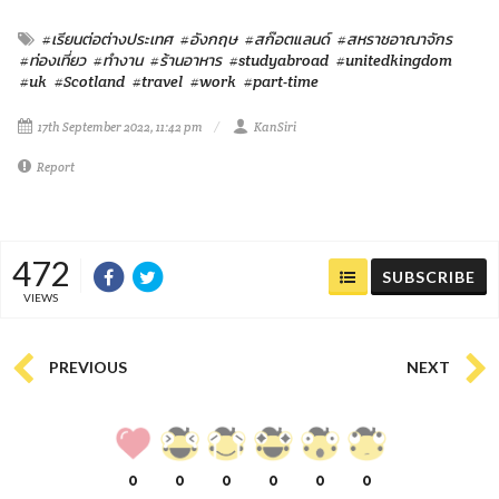
#เรียนต่อต่างประเทศ
#อังกฤษ
#สก๊อตแลนด์
#สหราชอาณาจักร
#ท่องเที่ยว
#ทำงาน
#ร้านอาหาร
#studyabroad
#unitedkingdom
#uk
#Scotland
#travel
#work
#part-time
17th September 2022, 11:42 pm
KanSiri
Report
472
SUBSCRIBE
VIEWS
PREVIOUS
NEXT
0
0
0
0
0
0