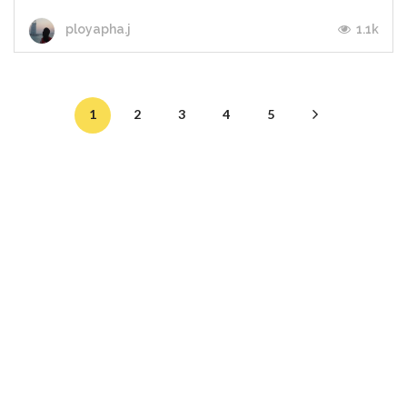
1.1k
ployapha.j
1
2
3
4
5