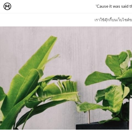
'Cause it was said t
เราใช้คุ๊กกี้บนเว็บไซ