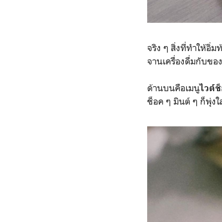
จริง ๆ สิ่งที่ทำให้อิ่ม
จานเครื่องดื่มกับ
ด้านบนคือเมนู
ไวต์ช
ช็อค ๆ มินต์ ๆ ก็พุ่ง