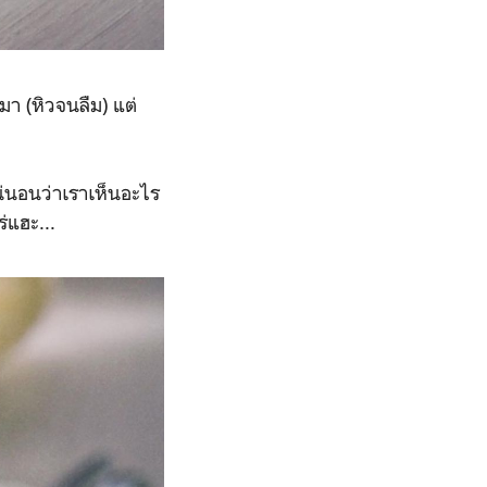
ปมา (หิวจนลืม) แต่
นอนว่าเราเห็นอะไร
ร่แฮะ...