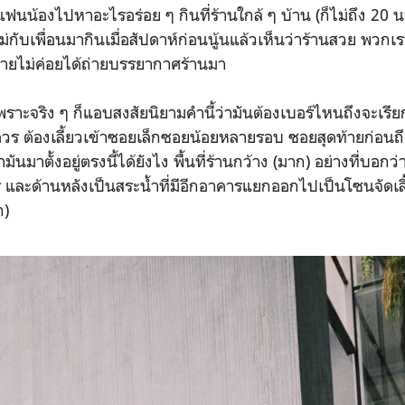
น้องไปหาอะไรอร่อย ๆ กินที่ร้านใกล้ ๆ บ้าน (ก็ไม่ถึง 20 นาที
แม่กับเพื่อนมากินเมื่อสัปดาห์ก่อนนู้นแล้วเห็นว่าร้านสวย พวกเร
ยดายไม่ค่อยได้ถ่ายบรรยากาศร้านมา
เพราะจริง ๆ ก็แอบสงสัยนิยามคำนี้ว่ามันต้องเบอร์ไหนถึงจะเรียกว่
ต้องเลี้ยวเข้าซอยเล็กซอยน้อยหลายรอบ ซอยสุดท้ายก่อนถึงร
ันมาตั้งอยู่ตรงนี้ได้ยังไง พื้นที่ร้านกว้าง (มาก) อย่างที่บอก
ะด้านหลังเป็นสระน้ำที่มีอีกอาคารแยกออกไปเป็นโซนจัดเลี
ก)