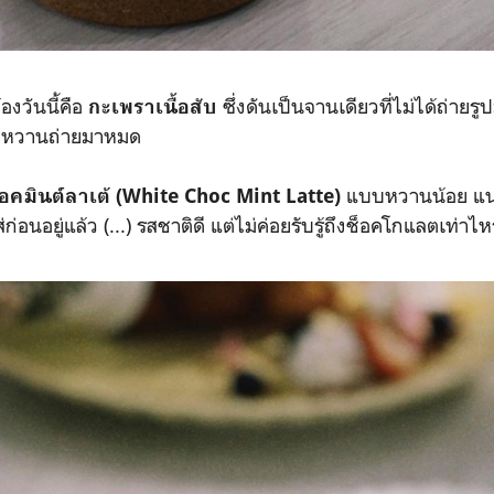
ท้องวันนี้คือ
ซึ่งดันเป็นจานเดียวที่ไม่ได้ถ่ายรู
กะเพราเนื้อสับ
ของหวานถ่ายมาหมด
แบบหวานน้อย แน่
็อคมินต์ลาเต้ (White Choc Mint Latte)
ใส่ก่อนอยู่แล้ว (...) รสชาติดี แต่ไม่ค่อยรับรู้ถึงช็อคโกแลตเท่าไห