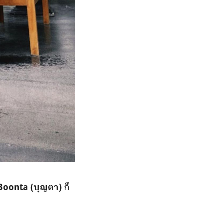
ก็
Boonta (บุญตา)