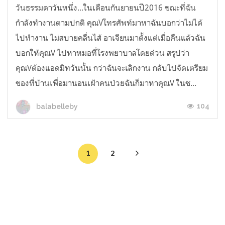
วันธรรมดาวันหนึ่ง...ในเดือนกันยายนปี2016 ขณะที่ฉัน
กำลังทำงานตามปกติ คุณVโทรศัพท์มาหาฉันบอกว่าไม่ได้
ไปทำงาน ไม่สบายคลื่นไส้ อาเจียนมาตั้งแต่เมื่อคืนแล้วฉัน
บอกให้คุณV ไปหาหมอที่โรงพยาบาลโดยด่วน สรุปว่า
คุณVต้องแอดมิทวันนั้น กว่าฉันจะเลิกงาน กลับไปจัดเตรียม
ของที่บ้านเพื่อมานอนเฝ้าคนป่วยฉันก็มาหาคุณV ในช...
104
balabelleby
1
2