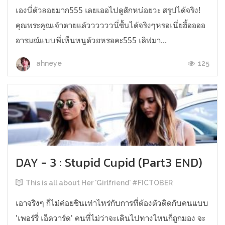
เองนี่ตัวลอยมาก555 เลยเออไปดูสักหน่อยวะ สรุปได้จริง!
คุณพระคุณเจ้าตายแล้ววววววนี่ชั้นได้จริงๆหรอเนี่ยฮื้ออออ
อารมณ์แบบพี่เห็นหนูด้วยหรอคะ555 เลิฟมา...
125
ahneye
DAY - 3 : Stupid Cupid (Part3 END)
This is all about Her 'Girlfriend' #FICTOBER
เอาจริงๆ ก็ไม่ค่อยชินเท่าไหร่กับการที่ต้องตัวติดกับคนแบบ
'เพอร์รี่ เอ็ดวาร์ด' คนที่ไม่ว่าจะเดินไปทางไหนก็ถูกมอง จะ