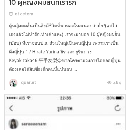
10 ผู้หญิงผมสั้นที่เรารัก
et cetera
ผู้หญิงผมสั้นเป็นสิ่งมีชีวิตที่น่าหลงใหลเนอะ ว่ามั้ย?(แต่ไว้
เองแล้วไม่น่ารักเท่าเค้าแหะ) เราจะมาบอก 10 ผู้หญิงผมสั้น
(บ๊อบ) ที่เราชอบป.ล. ส่วนใหญ่เป็นคนญี่ปุ่น เพราะเราเป็น
ติ่งญี่ปุ่น 1 / Hirate Yurina ฮิราเตะ ยูรินะ วง
Keyakizaka46 平手友梨奈หากใครตามวงการไอดอลญี่ปุ่น
ต้องเคยได้ยินชื่อเด็กคนนี้แน่นอน ...
464
quarlet