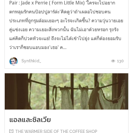
Pair : Jade x Perrie ( Form Little Mix) 'ใครจะไปอยาก
ตกหลุมรักคนป๊อปปูลาร์ล่ะ'คิดดูว่าถ้าเผลอไปชอบคน
ประเภทที่ถูกรุมล้อมเยอะๆ อะไรจะเกิดขึ้น? ความวุ่นวายเอย
คู่แข่งเอย ความเยอะสิ่งพวกนั้น ฉันไม่เอาด้วยหรอก รุงรัง
แค่คิดก็ปวดหัวจะแย่! ถึงจะไม่ได้เข้าไปยุ่ง แต่ก็ต้องยอมรับ
ว่าเราก็ชอบแอบมอง'เธอ' ค...
130
Synthkid_
แอลและซิลเวีย
THE WARMER SIDE OF THE COFFEE SHOP