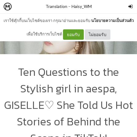
Translation
–
Haisy_WM
เราใช้คุ๊กกี้บนเว็บไซต์ของเรา กรุณาอ่านและยอมรับ
นโยบายความเป็นส่วนตัว
เพื่อใช้บริการเว็บไซต์
ยอมรับ
ไม่ยอมรับ
Ten Questions to the
Stylish girl in aespa,
GISELLE♡ She Told Us Hot
Stories of Behind the