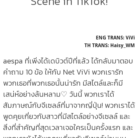
Scene in TikTok!
ENG TRANS: ViVi
TH TRANS: Haisy_WM
aespa ที่เพิ่งได้เดบิวต์ปีที่แล้ว ได้กลับมาตอบ
คำถาม 10 ข้อ ให้กับ Net ViVi พวกเรารัก
พวกเธอที่พวกเธอนั้นน่ารัก มีสไตล์และก็มี
เสน่ห์อย่างล้นหลาม♡ วันนี้ พวกเราได้
สัมภาษณ์กับจีเซลล์ที่มาจากญี่ปุ่น! พวกเราได้
พูดคุยเกี่ยวกับสาวที่มีสไตล์อย่างจีเซลล์ และ
สิ่งที่สำคัญที่สุดเวลาเจอใครเป็นครั้งแรก และ