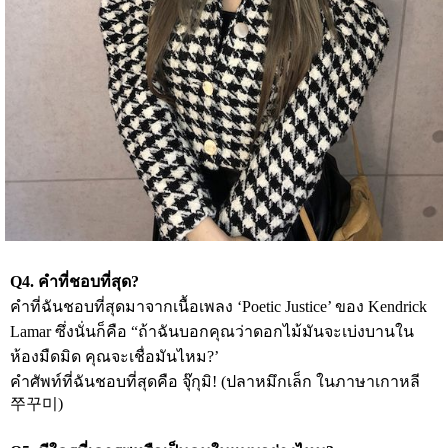
Q4. คำที่ชอบที่สุด?
คำที่ฉันชอบที่สุดมาจากเนื้อเพลง ‘Poetic Justice’ ของ Kendrick
Lamar ซึ่งนั่นก็คือ “ถ้าฉันบอกคุณว่าดอกไม้มันจะเบ่งบานใน
ห้องมืดมิด คุณจะเชื่อมันไหม?’
คำศัพท์ที่ฉันชอบที่สุดคือ จุ๊กุมิ! (ปลาหมึกเล็ก ในภาษาเกาหลี
쭈꾸미)