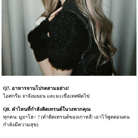
Q7. อาหารจานโปรดสามอย่าง!
ไอศกรีม จาจังมยอน และมะเขือเทศผัดไข่
Q8. คำไหนที่กำลังติดเทรนด์ในวงพวกคุณ
ทุกคน: มูยาโฮ~ ? (คำติดเทรนด์ของเกาหลี: เอาไว้พูดตอนคน
กำลังมีความสุข)