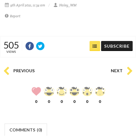
9th April 2021, 11:34 am
Haisy_WM
Report
505
SUBSCRIBE
VIEWS
PREVIOUS
NEXT
0
0
0
0
0
0
COMMENTS
(
0)