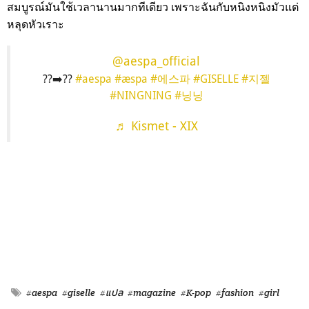
สมบูรณ์มันใช้เวลานานมากทีเดียว เพราะฉันกับหนิงหนิงมัวแต่
หลุดหัวเราะ
@aespa_official
??➡️??
#aespa
#æspa
#에스파
#GISELLE
#지젤
#NINGNING
#닝닝
♬ Kismet - XIX
#aespa
#giselle
#แปล
#magazine
#K-pop
#fashion
#girl