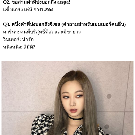
Q2. ขอสามคำที่บ่งบอกถึง aespa!
แข็งแกร่ง เท่ห์ การแสดง
Q3. หนึ่งคำที่บ่งบอกถึงจีเซล (คำถามสำหรับเมมเบอร์คนอื่น)
คาริน่า: คนที่บริสุทธิ์ที่สุดและมีขายาว
วินเทอร์: น่ารัก
หนิงหนิง: สี่มิติ?