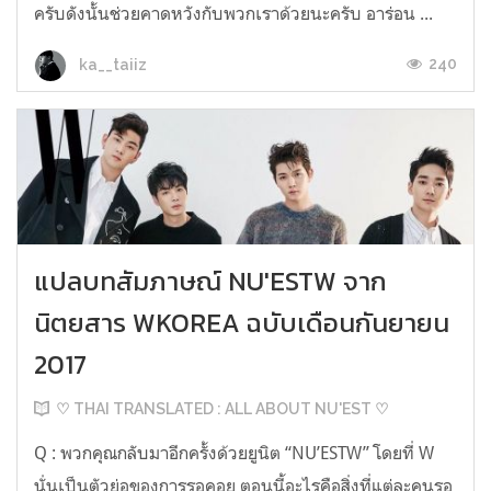
ครับดังนั้นช่วยคาดหวังกับพวกเราด้วยนะครับ อาร่อน ...
240
ka__taiiz
แปลบทสัมภาษณ์ NU'ESTW จาก
นิตยสาร WKOREA ฉบับเดือนกันยายน
2017
♡ THAI TRANSLATED : ALL ABOUT NU'EST ♡
Q : พวกคุณกลับมาอีกครั้งด้วยยูนิต “NU’ESTW” โดยที่ W
นั่นเป็นตัวย่อของการรอคอย ตอนนี้อะไรคือสิ่งที่แต่ละคนรอ