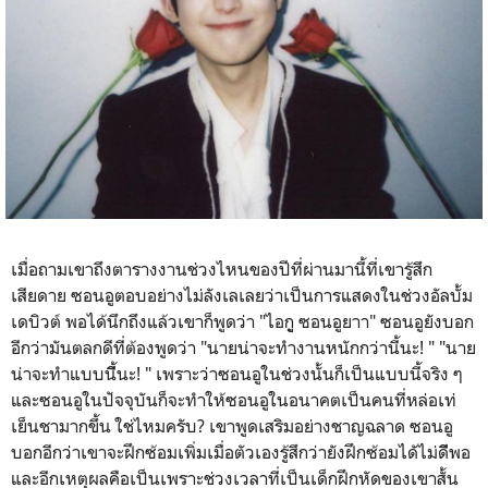
เมื่อถามเขาถึงตารางงานช่วงไหนของปีที่ผ่านมานี้ที่เขารู้สึก
เสียดาย ซอนอูตอบอย่างไม่ลังเลเลยว่าเป็นการแสดงในช่วงอัลบั้ม
เดบิวต์ พอได้นึกถึงแล้วเขาก็พูดว่า "ไอกูู ซอนอูยาา" ซอนอูยังบอก
อีกว่ามันตลกดีที่ต้องพูดว่า "นายน่าจะทำงานหนักกว่านี้นะ! " "นาย
น่าจะทำแบบนี้ีนะ! " เพราะว่าซอนอูในช่วงนั้นก็เป็นแบบนี้จริง ๆ
และซอนอูในปัจจุบันก็จะทำให้ซอนอูในอนาคตเป็นคนที่หล่อเท่
เย็นชามากขึ้น ใช่ไหมครับ? เขาพูดเสริมอย่างชาญฉลาด​ ซอนอู
บอกอีกว่าเขาจะฝึกซ้อมเพิ่มเมื่อตัวเองรู้สึกว่ายังฝึกซ้อมไดัไม่ดีีพอ
และอีกเหตุผลคือเป็นเพราะช่วงเวลาที่เป็นเด็กฝึกหัดของเขาสั้น