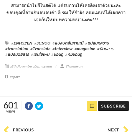
สามารถนำไปรีโพสต์ได้ แต่รบกวนให้เครดิตเราด้วยนะคะ
ขอบคุณที่อ่านกันจนจบค่า ติ-ชม ให้กำลัง คอมเมนท์ได้เลยค่าา
เจอกันใหม่บทความหน้านะคะ???
#ENHYPEN
#SUNOO
#แปลบทสัมภาษณ์
#แปลบทความ
#translation
#Translate
#Interview
#magazine
#นิตยสาร
#แปลนิตยสาร
#เอนไฮเพน
#ซอนอู
#คิมซอนอู
28th November 2021, 3:23 am
Thanawan
Report
601
SUBSCRIBE
VIEWS
PREVIOUS
NEXT