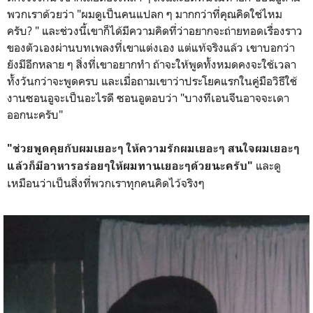
พวกเราด้วยว่า "ผมดูเป็นคนแปลก ๆ มากกว่าที่คุณคิดใช่ไหม
ครับ? " และช่วงนี้เขาก็ได้มีความคิดที่ว่าอยากจะถ่ายทอดเรื่องราว
ของตัวเองผ่านบทเพลงที่เขาแต่งเอง แต่แท้จริงแล้ว เขาบอกว่า
ยังมีอีกหลาย ๆ สิ่งที่เขาอยากทำ ถ้าจะให้พูดทั้งหมดคงจะใช้เวลา
ทั้งวันกว่าจะพูดครบ และเมื่อถามเขาว่าประโยคแรกในคู่มือวิธีใช้
งานซอนอูจะเป็นอะไรดี ซอนอูตอบว่า "บางทีเอนจีนอาจจะเดา
ออกนะครับ"
"ช่วยพูดคุยกับผมเยอะๆ ให้ความรักผมเยอะๆ สนใจผมเยอะๆ
และดู
แล้วก็มีอาหารอร่อยๆให้ผมทานเยอะๆด้วยนะครับ"
เหมือนว่าเป็นสิ่งที่พวกเราทุกคนคิดไว้จริงๆ