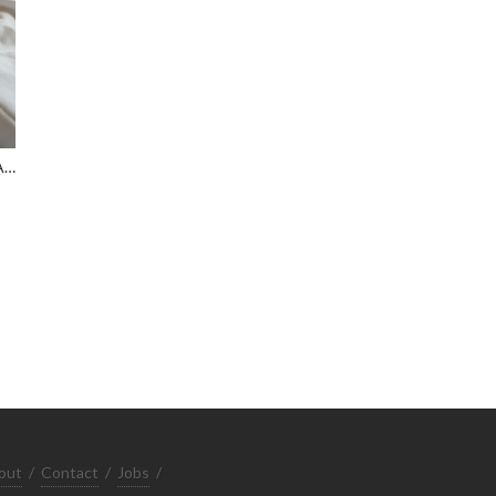
SORRY, I'M OVARY-REACT
out
/
Contact
/
Jobs
/