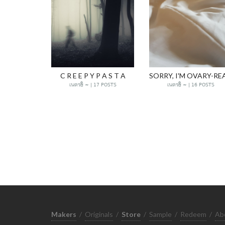
C R E E P Y P A S T A
เนตรธิ ~ | 17 POSTS
เนตรธิ ~ | 16 POSTS
Makers
/
Originals
/
Store
/
Sample
/
Redeem
/
Ab