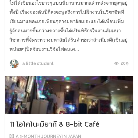
ไม่ได้เขียนอะไรยาวๆแบบนี้มานานมากแล้วหลังจากยุ่งๆอยู่
ทั้งปี เรื่องของต้นปีก็คงจะพูดถึงการไปฝึกงานในวิชาชีพที่
เรียนมาแหละเจอเพื่อนๆต่างมหาลัยเยอะแยะได้เพื่อนเพิ่ม
รู้จักคนมากขึ้นกว้างขวางขึ้นได้เป็นพิธีกรในงานสัมมนา
วิชาการที่จัดระหว่างมหาลัยได้รับคำชมว่าสำเนียงดี(เขินอยู่
หน่อยๆ)ปิดจ๊อบงานวิจัยไฟลนเค...
209
a little student
11 โอโคโนะมิยากิ & 8-bit Café
A 2-MONTH JOURNEY IN JAPAN