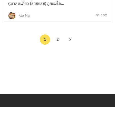
กูมาคนเดียว (สาสสสส) กูยอมใจ...
102
Kla Ng
1
2
Makers
/
Originals
/
Store
/
Sample
/
Redeem
/
About
/