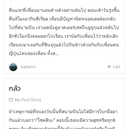
คืนแรกที่เพื่อนมานอนค้างด้วยผ่านพ้นไป ตอนเช้าวันรุ่งขึ้น
ตื่น8โมงมากินซีเรียล เพื่อนมีปัญหานิดหน่อยเลยต้องกลับ
ไปที่สนามบิน เราเลยนั่งดูมาสเตอร์เชฟในยูทูปแล้วหลับไป
อีกชั่วโมงนึงค่อยออกไปเรียน เรานัดกับเพื่อนไว้ว่าหลังเลิก
เรียนจะมาเจอกันที่ชินจุกุแล้วไปกินข้าวด้วยกันกับเพื่อนคน
ญี่ปุ่น2คนของเพื่อน ทั้งส...
140
babeirv
กลัว
My First Story
ถ้าเหตุการณ์ที่จบลงวันนั้นที่สนามบินไม่ได้มีการโบกมือลา
กันแล้วบอกว่า“โชคดีนะ” ตอนนี้เธอจะมีความสุขหรือทุกข์
ระทม ฉันเพียรถามคำถามนี้กับตัวเองหลังจากตัดสินใจยุติ