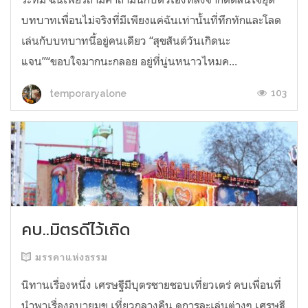
บทบาทเพื่อนไม่จริงที่มีเพียงแค่ฉันเท่านั้นที่ทึกทักและโลด
เล่นกับบทบาทนี้อยู่คนเดียว “สุขสันต์วันเกิดนะ
แจน”“ขอบใจมากนะกลอย อยู่ที่นู่นหนาวไหมค...
103
temporaryalone
คบ..มิตรดีไว้เถิด
มรรคาแห่งธรรม
นิทานเรื่องหนึ่ง เศรษฐีมีบุตรชายชอบเที่ยวเตร่ คบเพื่อนที่
นำพาเรื่องอบายมุข เที่ยวกลางคืน ดูการละเล่นต่างๆ เศรษฐี