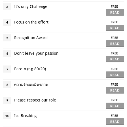
It's only Challenge
3
FREE
READ
Focus on the effort
4
FREE
READ
Recognition Award
5
FREE
READ
Don't leave your passion
6
FREE
READ
Pareto (กฎ 80/20)
7
FREE
READ
ความรักและมิตรภาพ
8
FREE
READ
Please respect our role
9
FREE
READ
Ice Breaking
10
FREE
READ