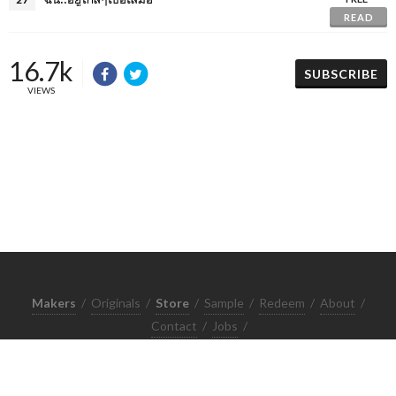
READ
16.7k
SUBSCRIBE
VIEWS
Makers
/
Originals
/
Store
/
Sample
/
Redeem
/
About
/
Contact
/
Jobs
/
Copyrights © 2015 All Rights Reserved by Minimore
ภาพและเนื้อหาในเว็บไซต์นี้เป็นงานมีลิขสิทธิ์ ห้ามทำซ้ำหรือดัดแปลง