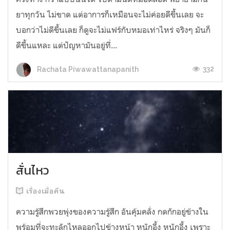
ยาทุกวัน ไม่ขาด แต่อาการก็เหมือนจะไม่ค่อยดีขึ้นเลย จะ
บอกว่าไม่ดีขึ้นเลย ก็ดูจะไม่แฟร์กับหมอเท่าไหร่ จริงๆ มันก็
ดีขึ้นแหละ แต่ปัญหามันอยู่ที่...
332
Rachata Piwawattanapanith
สั่นไหว
เรื่องเมื่อคืน
ความรู้สึกพวยพุ่งของความรู้สึก อันคุ้มคลั่ง กดกักอยู่ข้างใน
พร้อมที่จะทะลักไหลออกไปข้างหน้า หนักอึ้ง หนักอึ้ง เพราะ