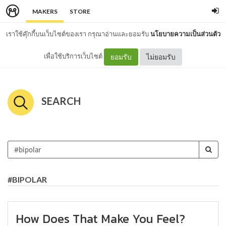
MAKERS
STORE
เราใช้คุ๊กกี้บนเว็บไซต์ของเรา กรุณาอ่านและยอมรับ
นโยบายความเป็นส่วนตัว
เพื่อใช้บริการเว็บไซต์
ยอมรับ
ไม่ยอมรับ
SEARCH
#BIPOLAR
How Does That Make You Feel?