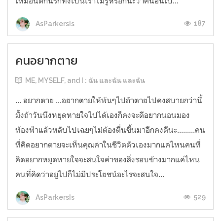
เหมือนตกนรกทั้งเป็นเราไม่รู้หรอกนะว่าคนอื่นเป...
187
AsParkersIs
คนอยากตาย
ME, MYSELF, and I : ฉัน และฉัน และฉัน
... อยากตาย ...อยากตายให้พ้นๆไปถ้าตายไปคงสบายกว่านี้
มั้งถ้าวันนึงหยุดหายใจไปได้เองก็คงจะดีอยากนอนมอง
ท้องฟ้าแล้วหลับไปเฉยๆไม่ต้องตื่นขึ้นมาอีกคงดีนะ.........คน
ที่คิดอยากตายจะเห็นคุณค่าในชีวิตตัวเองมากแค่ไหนคนที่
คิดอยากหยุดหายใจจะสนใจค่าของสิ่งรอบข้างมากแค่ไหน
คนที่คิดว่าอยู่ไปก็ไม่มีประโยชน์อะไรจะสนใจ...
529
AsParkersIs