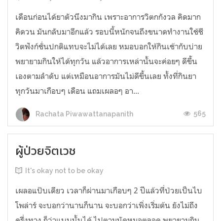
เดือนก่อนได้ยาตัวนึงมากิน เพราะอาการวิตกกังวล คิดมาก
คิดวน มันกลับมาอีกแล้ว รอบนี้หนักจนถึงขนาดทำงานใช้ชี
วิตฟังก์ชั่นปกติแทบจะไม่ได้เลย หมอบอกให้กินเช้ากับบ่าย
พยายามกินให้ได้ทุกวัน แล้วอาการเหล่านั้นจะค่อยๆ ดีขึ้น
เองตามลำดับ แต่เหมือนอาการมันไม่ดีขึ้นเลย ทั้งที่กินยา
ทุกวันมาเกือบๆ เดือน แถมเผลอๆ อา...
565
Rachata Piwawattanapanith
ผู้ป่วยจิตเวช
It's okay not to be okay
เผลอแป๊บเดียว เวลาก็ผ่านมาเกือบๆ 2 ปีแล้วที่ป่วยเป็นไบ
โพล่าร์ จะบอกว่านานก็นาน จะบอกว่าเพิ่งเริ่มต้น ยังไม่ถึง
ครึ่งทาง ก็ว่าแบบนั้นได้ ไปตามนัดหมอตลอด พยายามกิน