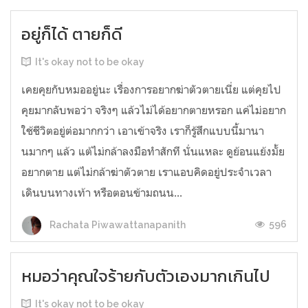
อยู่ก็ได้ ตายก็ดี
It's okay not to be okay
เคยคุยกับหมออยู่นะ เรื่องการอยากฆ่าตัวตายเนี่ย แต่คุยไป
คุยมากลับพอว่า จริงๆ แล้วไม่ได้อยากตายหรอก แค่ไม่อยาก
ใช้ชีวิตอยู่ต่อมากกว่า เอาเข้าจริง เราก็รู้สึกแบบนี้มานา
นมากๆ แล้ว แต้ไม่กล้าลงมือทำสักที นั่นแหละ ดูย้อนแย้งมั้ย
อยากตาย แต่ไม่กล้าฆ่าตัวตาย เราแอบคิดอยู่ประจำเวลา
เดินบนทางเท้า หรือตอนข้ามถนน...
596
Rachata Piwawattanapanith
หมอว่าคุณใจร้ายกับตัวเองมากเกินไป
It's okay not to be okay