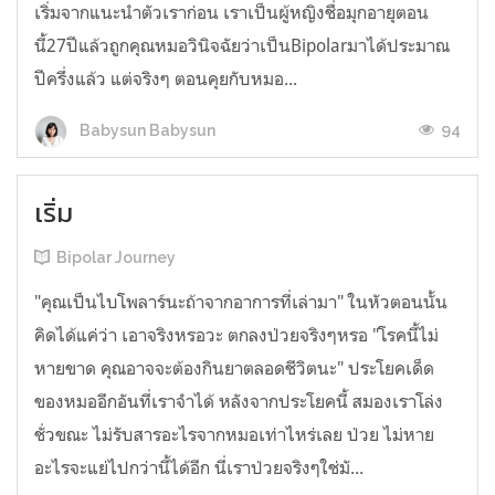
เริ่มจากแนะนำตัวเราก่อน เราเป็นผู้หญิงชื่อมุกอายุตอน
นี้27ปีแล้วถูกคุณหมอวินิจฉัยว่าเป็นBipolarมาได้ประมาณ
ปีครึ่งแล้ว แต่จริงๆ ตอนคุยกับหมอ...
94
Babysun Babysun
เริ่ม
Bipolar Journey
"คุณเป็นไบโพลาร์นะถ้าจากอาการที่เล่ามา" ในหัวตอนนั้น
คิดได้แค่ว่า เอาจริงหรอวะ ตกลงป่วยจริงๆหรอ "โรคนี้ไม่
หายขาด คุณอาจจะต้องกินยาตลอดชีวิตนะ" ประโยคเด็ด
ของหมออีกอันที่เราจำได้ หลังจากประโยคนี้ สมองเราโล่ง
ชั่วขณะ ไม่รับสารอะไรจากหมอเท่าไหร่เลย ป่วย ไม่หาย
อะไรจะแย่ไปกว่านี้ได้อีก นี่เราป่วยจริงๆใช่มั...