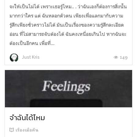
จะให้เป็นไม่ได้ เพราะเธอรู้ไหม.. . ว่าฉันเองก็ต้องการสิ่งนั้น
มากกว่าใคร แต่ ฉันหลอกตัวตน เพียงเพื่อแลกมากับความ
รู้สึกเพียงชั่วคราวไม่ได้ มันเป็นเรื่องของความรู้สึกละเอียด
อ่อน ที่ไม่สามารถจับต้องได้ ฉันคงเหนื่อยเกินไป หากฉันจะ
ต้องเป็นอีกคน เพื่อที่...
149
Just Kris
จำฉันได้ไหม
เรื่องเมื่อคืน