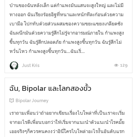
บ้านของฉันหลังเล็ก แต่กำแพงมันแสนจะสูงใหญ่ และไม่มี
ทางออก ฉันเรียงร้อยอิฐที่หนาและหนักทีละก้อนด้วยความ
เบามือ โปกทับด้วยส่วนผสมของความขยะแขยงเกลียดชัง
ฉันผนึกมันด้วยความรู้สึกไม่รู้จากอารมณ์ภายใน กำแพงสูง
ขึ้นทุกวัน ฉันรู้สึกปลอดภัย กำแพงสูงขึ้นทุกวัน ฉันรู้สึกไม่
หวั่นไหว กำแพงสูงขึ้นทุกวัน...ฉันเริ่...
129
Just Kris
ฉัน, Bipolar และโลกสองขั้ว
Bipolar Journey
เราถามเพื่อนว่าถ้าอยากเขียนเรื่องไบโพล่าที่เป็นเราจะเริ่ม
จากอะไรดีเพื่อนบอกว่าให้เริ่มจากแนะนำตัวแนะนำโรคมั๊ย
เออจริงๆก็ควรคนคงงว่าอินี่ใครไบโพล่าอะไรงั้นอันดับแรก