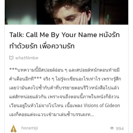
Talk: Call Me By Your Name หนังรัก
ทำด้วยรัก เพื่อความรัก
whatfilmbe
***บทความนี้มีสปอยล์อ่อน ๆ และสปอยล์หนักตอนท้ายมี
คำเตือนอีกที*** จริง ๆ ไม่รู้จะเขียนอะไรเท่าไร เพราะรู้สึก
เลยว่ามันคงไปซ้ำกับคำที่บรรยายตอนรีวิวหนังสือไปแล้ว
แต่สักหน่อยแล้วกัน เพราะจนถึงตอนนี้ภาพในหนังก็ยังวน
เวียนอยู่ในหัวไม่จางไปไหน เนื้อเพลง Visions of Gideon
เองก็คอยแต่จะแวบเข้ามาเล่นซ้ำบรรเลงท...
994
horamiji