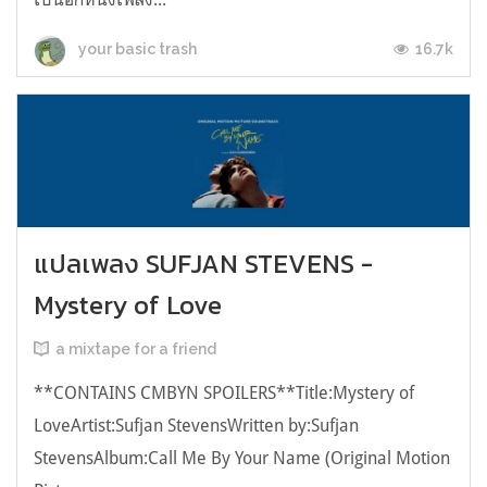
16.7k
your basic trash
แปลเพลง SUFJAN STEVENS -
Mystery of Love
a mixtape for a friend
**CONTAINS CMBYN SPOILERS**Title:Mystery of
LoveArtist:Sufjan StevensWritten by:Sufjan
StevensAlbum:Call Me By Your Name (Original Motion