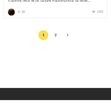
รวมทั้งข้าพเจ้าด้วย ไม่รอช้าก่อนหนังจะมาฉายก็ตั...
286
K. W.
1
2
Makers
/
Originals
/
Store
/
Sample
/
Redeem
/
About
/
Contact
/
Jobs
/