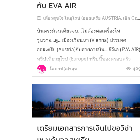
กับ EVA AIR
เที่ยวสุขใจ ในยุโรป (ออสเตรีย AUSTRIA, เช็ก Czech, สโลวาเกีย Slovakia, ฮังการี Hungary)
บินตรงม้วนเดียวจบ...ไม่ต้องต่อเครื่องให้
วุ่นวาย...สู่...เมืองเวียนนา (Vienna) ประเทศ
ออสเตรีย (Austria)กับสายการบิน...อีวีเอ (EVA AIR
ทริปเที่ยวยุโรป (Europe) ทริปนี้ของครอบครัว
โลมา มี 4 ประเทศด้วยกันจ้าประเทศแรกก็คือ
40
โลมาป(ล)าสุข
ออสเตรีย (Austria)ประเทศที่ 2 คือ เช็ก
(Czech)ประเทศที่ 3 คือ สโลวาเกีย (Slovakia)...
เตรียมเอกสารการเงินไปขอวีซ่า
เชงเก้นออสเตรีย