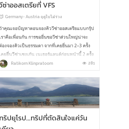
วีซ่าออสเตรียที่ VFS
Germany- Austria ฤดูใบไม้ร่วง
ถ้าคุณเจอปัญหาตอนจองคิววีซ่าออสเตรียแบบกรุ๊ป
เราคือเพื่อนกัน การขอยื่นขอวีซ่าส่วนใหญ่น่าจะ
ต้องจองคิวเป็นธรรมดา จากที่เคยยื่นมา 2–3 ครั้ง
เคยยื่นวีซ่าเชงเก้น เนเธอร์แลนด์ก่อนหน้านี้ 2 ครั้ง
จำได้ว่าถ้าเราจะไปยื่นพร้อมกันหลายคน เพื่อนพี่
281
Ratikorn Klinpratoom
น้อง ญาติโกโหติกา ก็จัดการใส่ชื่อทุกคนทีเดียวใน
ระบบ เลือกวันเวล...
ทริปยุโรป...ทริปที่ตัดสินใจแค่วัน
เดียว