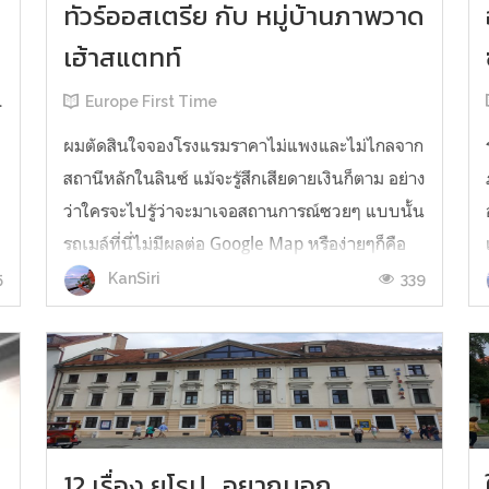
ทัวร์ออสเตรีย กับ หมู่บ้านภาพวาด
เฮ้าสแตทท์
Europe First Time
ผมตัดสินใจจองโรงแรมราคาไม่แพงและไม่ไกลจาก
สถานีหลักในลินซ์ แม้จะรู้สึกเสียดายเงินก็ตาม อย่าง
ว่าใครจะไปรู้ว่าจะมาเจอสถานการณ์ซวยๆ แบบนั้น
รถเมล์ที่นี่ไม่มีผลต่อ Google Map หรือง่ายๆก็คือ
ใช้อากู๋หาสายรถเมล์ไม่ได้ในเมืองนี้ (อันนี้ต้อง
5
339
KanSiri
ศึกษากันนิดนึงนะเพราะกูเกิลบางทีไม่ยอมบอกสาย
รถเมล์หรือรถไฟในบางเมื...
12 เรื่อง ยุโรป...อยากบอก