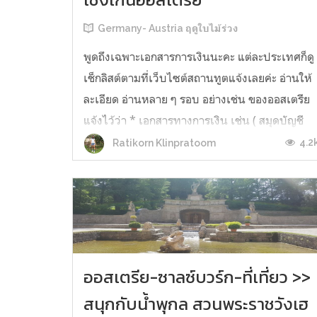
Germany- Austria ฤดูใบไม้ร่วง
พูดถึงเฉพาะเอกสารการเงินนะคะ แต่ละประเทศก็ดู
เช็กลิสต์ตามที่เว็บไซต์สถานทูตแจ้งเลยค่ะ อ่านให้
ละเอียด อ่านหลาย ๆ รอบ อย่างเช่น ของออสเตรีย
แจ้งไว้ว่า * เอกสารทางการเงิน เช่น ( สมุดบัญชี
ธนาคาร ย้อนหลัง 6 เดือน พร้องอัพเดทล่าสุด หรือ
4.2
Ratikorn Klinpratoom
Bank Certificate จากธนาคาร ในกรณีที่มีการ
support หรือ ออกค่าใช้จ่าย...
ออสเตรีย-ซาลซ์บวร์ก-ที่เที่ยว >>
สนุกกับน้ำพุกล สวนพระราชวังเฮ