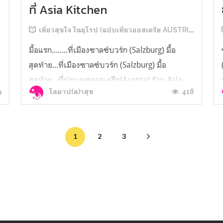
ที่ Asia Kitchen
เที่ยวสุขใจ ในยุโรป (ฉบับเที่ยวออสเตรีย AUSTRIA)
มื้อแรก........ที่เมืองซาลซ์บวร์ก (Salzburg) มื้อ
สุดท้าย...ที่เมืองซาลซ์บวร์ก (Salzburg) มื้อ
สุดท้าย...ที่ประเทศออสเตรีย(Austria) ร้าน Asia
9
418
โลมาป(ล)าสุข
Kitchen เปิด 11.30 น. นะจ๊ะ ครอบครัวโลมาเดิน
เล่นที่สวนมิราเบล (Mirabell Gardens) กันแล้ว ก็
กะจะมากินบุฟเฟ่ต์ (Buffet) มื้อกลางวันที่ร้าน Asia
1
2
3
Kitchen กันจ้า ...