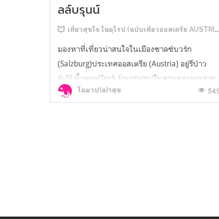
ลล์บรุนน์
เที่ยวสุขใจ ในยุโรป (ฉบับเที่ยวออสเตรีย AUSTRIA)
มองหาที่เที่ยวน่าสนใจในเมืองซาลซ์บวร์ก
(Salzburg)ประเทศออสเตรีย (Austria) อยู่รึป่าว
จ้ะ?? น้ำพุกล(Trick Fountains)ในสวนของพระราช
54
โลมาป(ล)าสุข
วังเฮลล์บรุนน์ (SCHLOSS HELLBRUNN) ก็ดูน่าสน
ไม่น้อยเลยนะ ^^ แผนเที่ยวเมืองซาลซ์บวร์ก
(Salzburg) ประเทศออสเตรีย (Austria) ของ
ครอบครัวโลมา ไม่ได้มีชื่อน้ำพุกล (Trick Founta...