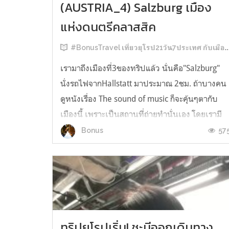
(AUSTRIA_4) Salzburg เมือง
แห่งดนตรีคลาสสิค
#BonusTravel เที่ยวยุโรป21วัน7ประเทศ กับเมืองในฝัน :D
เรามาถึงเมืองที่3ของทริปแล้ว นั่นคือ"Salzburg"
นั่งรถไฟจากHallstatt มาประมาณ 2ชม. ถ้าบางคน
ดูหนังเรื่อง The sound of music ก็จะคุ้นๆตากับ
เมืองนี้ เพราะเป็นสถานที่ถ่ายทำนั่นเอง โดยเรามี
เวลา1คืนดังนั้นเราจึงตัดสินใจ 'เดินเที่ยว' เพราะ
57
Bonus
สถานที่หลักๆอยู่ไม่ไกลจากสถานีรถไฟเท่าไร เมือง
ซาลส์บวร์ก(Salzburg) ม...
ทริปยุโรปเริ่ม! ชะนีออกเดินทาง