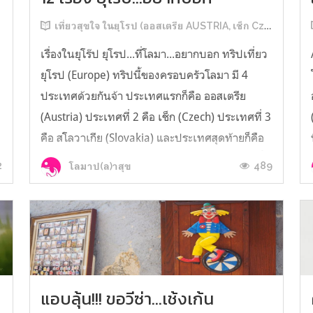
บ
เที่ยวสุขใจ ในยุโรป (ออสเตรีย AUSTRIA, เช็ก Czech, สโลวาเกีย Slovakia, ฮังการี Hungary)
เรื่องในยุโร๊ป ยุโรป...ที่โลมา...อยากบอก ทริปเที่ยว
ยุโรป (Europe) ทริปนี้ของครอบครัวโลมา มี 4
ประเทศด้วยกันจ้า ประเทศแรกก็คือ ออสเตรีย
(Austria) ประเทศที่ 2 คือ เช็ก (Czech) ประเทศที่ 3
คือ สโลวาเกีย (Slovakia) และประเทศสุดท้ายก็คือ
ฮังการี (Hungary) โลมา...อยากบอกว่า... 1. ตอนซื้อ
2
489
โลมาป(ล)าสุข
น้ำเปล่าให้ดูที่ข...
ง
แอบลุ้น!!! ขอวีซ่า...เช้งเก้น