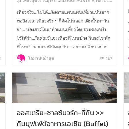
เที่ยวสุขใจ ในยุโรป (ออสเตรีย AUSTRIA, เช็ก Czech, สโลวาเกีย Slovakia, ฮังการี Hungary)
เที่ยวจริง...ไม่ได้...อิงตามแผนแผนเที่ยวแน่นมาก
พอถึงเวลาเที่ยวจริง ๆ ก็ตัดโน้นออก เติมนั้นมากัน
จ้า... น้องสาวโลมาทำแผนเที่ยวโดยรวมของทริป
ไว้ให้ว่า..."แต่ละวันจะเที่ยวที่ไหนบ้าง กินอะไร พัก
ที่ไหน?" พวกเรามีนัดคุยกัน....อยากเปลี่ยน อยาก
เพิ่ม อยากลดอะไรกันตรงไหนมั้ย?มีที่เที่ยวไหนที่จะ
k
151
โลมาป(ล)าสุข
ซื้อตั๋วไว้ก่อน...
ออสเตรีย-ซาลซ์บวร์ก-ที่กิน >>
กินบุฟเฟ่ต์อาหารเอเชีย (Buffet)