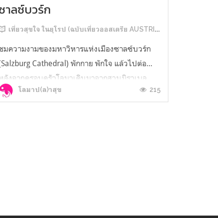
ซาลซ์บวร์ก
เที่ยวสุขใจ ในยุโรป (ฉบับเที่ยวออสเตรีย AUSTRIA)
ชมความงามของมหาวิหารแห่งเมืองซาลซ์บวร์ก
(Salzburg Cathedral) พักกาย พักใจ แล้วไปต่อ...
หลังจากครอบครัวโลมาเดินมาจากสวนมิราเบล
215
โลมาป(ล)าสุข
(Mirabell Gardens) ผ่านMozarteum University
Salzburgผ่านสะพานกุญแจ เดินเล่น ๆ ที่ย่านช้อป
ปิ้งถนน Getreidegasseแหล่งช้อปปิ้งชื่อดังในย่าน
เมืองเก่าของเมืองซาลซ์บวร์ก(Salzburg...