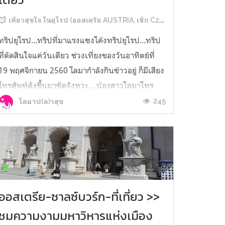
เที่ยวสุขใจ ในยุโรป (ออสเตรีย AUSTRIA, เช็ก Czech, สโลวาเกีย Slovakia, ฮังการี Hungary)
ทริปยุโรป...ทริปที่มาแรงแซงโค้งทริปยุโรป...ทริป
ที่ตัดสินใจแค่วันเดียว ช่วงเที่ยงของวันอาทิตย์ที่
19 พฤศจิกายน 2560 โลมากำลังกินข้าวอยู่ ก็มีเสียง
โทรศัพท์ดังขึ้นมาขัดจังหวะ... น้องสาวโลมาโทร
มา...มีอะไรน๊า??? น้องสาว: "เจ๊ไปเที่ยวยุโรปกัน
245
โลมาป(ล)าสุข
มั้ย???"โลมา: "อ้าว!!! ทำไมไปยุโรปล่ะ แล้วทริป
โตเกียวที่เคย...
ออสเตรีย-ซาลซ์บวร์ก-ที่เที่ยว >>
ชมความงามมหาวิหารแห่งเมือง