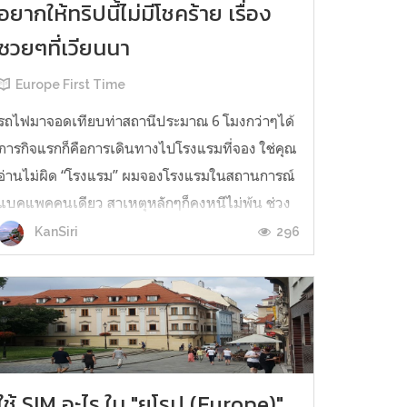
อยากให้ทริปนี้ไม่มีโชคร้าย เรื่อง
ซวยๆที่เวียนนา
Europe First Time
รถไฟมาจอดเทียบท่าสถานีประมาณ 6 โมงกว่าๆได้
ภารกิจแรกก็คือการเดินทางไปโรงแรมที่จอง ใช่คุณ
อ่านไม่ผิด “โรงแรม” ผมจองโรงแรมในสถานการณ์
แบคแพคคนเดียว สาเหตุหลักๆก็คงหนีไม่พ้น ช่วง
เวลาอันโหดร้ายในปราก กับการมีรูมเมทอีก 11
296
KanSiri
ชีวิตในห้องห้องเดียว การเสียเงินประมาณ 1,500
บาทไทยต่อ 1 คืน คือการซื้อชีวิตที่ขาดห...
ใช้ SIM อะไร ใน "ยุโรป (Europe)"