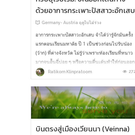
ด้วยอาการกระเพาะปัสสาวะอักเส
Germany- Austria ฤดูใบไม้ร่วง
อาการกระเพาะปัสสาวะอักเสบ จำได้ว่ารู้จักมันครั้ง
แรกตอนเรียนมหาลัย ปี 1 เป็นช่วงก่อนไปรับน้อง
(ว้าก) ที่ต่างจังหวัด ไม่รู้ว่าเพราะห้องเรียนที่หนาว
มากจนอั้นฉี่บ่อย ๆ หรือความตื่นเต้นทำให้ก่อนออก
เดินทางเรามีอาการฉี่กระปริบกระปอย ฉี่ไม่ออกมา
27
Ratikorn Klinpratoom
หลายวัน ตอนนั้นก็ไม่รู้ว่าเป็นอะไร แต่คิดว่าถ้าต้อ
นั่งรถทัวร์ร...
บินตรงสู่เมืองเวียนนา (Veinna)