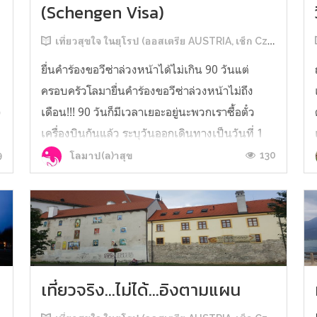
(Schengen Visa)
เที่ยวสุขใจ ในยุโรป (ออสเตรีย AUSTRIA, เช็ก Czech, สโลวาเกีย Slovakia, ฮังการี Hungary)
ยื่นคำร้องขอวีซ่าล่วงหน้าได้ไม่เกิน 90 วันแต่
ครอบครัวโลมายื่นคำร้องขอวีซ่าล่วงหน้าไม่ถึง
)
เดือน!!! 90 วันก็มีเวลาเยอะอยู่นะพวกเราซื้อตั๋ว
เครื่องบินกันแล้ว ระบุวันออกเดินทางเป็นวันที่ 1
มิถุนายน 2561แต่กว่าเราจะทำเรื่องนัดหมายจอง
9
130
โลมาป(ล)าสุข
คิวยื่นวีซ่า ก็ได้คิวเป็นวันที่ 3 พฤษภาคม 2561
แล้วล่ะจ้า การนัดหมายจองคิว...
เที่ยวจริง...ไม่ได้...อิงตามแผน