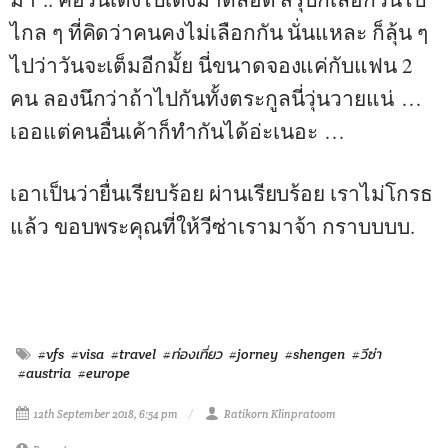
ไกล ๆ ที่คิดว่าคนคงไม่เลือกกัน นั่นแหละ ก็ลุ้น ๆ
ไปว่าวันจะเต็มอีกมั้ย นี่ขนาดจองแค่กับแฟน 2
คน ลองนึกว่าถ้าไปกันทั้งตระกูลนี่วุ่นวายแน่ …
เออแต่คนอื่นเค้าก็ทำกันได้อ่ะเนอะ …
เอาเป็นว่ายื่นเรียบร้อย ผ่านเรียบร้อย เราไม่โกรธ
แล้ว ขอบพระคุณที่ให้วีซ่าเรามาจ้า กราบบบบ.
#vfs
#visa
#travel
#ท่องเที่ยว
#jorney
#shengen
#วีซ่า
#austria
#europe
12th September 2018, 6:54 pm
Ratikorn Klinpratoom